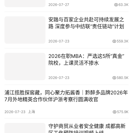
2026-07-27
63.3K
安踏与百家企业共赴可持续发展之
路 深度参与中纺联“责任链动”计划
2026-07-23
559.3K
2026在职MBA：严选这5所“真金”
院校，上课灵活不掺水
2026-07-23
580.5K
浦江揽胜探窖藏，同心聚力拓酱香｜黔醉多品牌2026年
7月外地精英合作伙伴沪浙考察行圆满收官
2026-07-23
上海
575.9K
守护商贸从业者安全健康 成都高新
区工伤预防培训视频上线