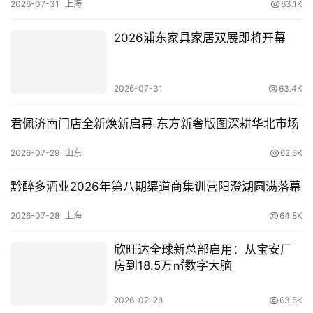
2026-07-31
上海
63.1K
首
2026浦东家具家居双展即将开幕
页
新
2026-07-31
63.4K
商
业
君佩济南门店全新焕新启幕 东方新奢版图深耕华北市场
观
察
2026-07-29
山东
62.6K
新
黔醉多酒业2026年第八期渠道商集训营阳澄湖圆满落幕
科
2026-07-28
上海
64.8K
技
欣旺达全球新总部启用：从宝安厂
投
房到18.5万㎡数字大脑
融
资
2026-07-28
63.5K