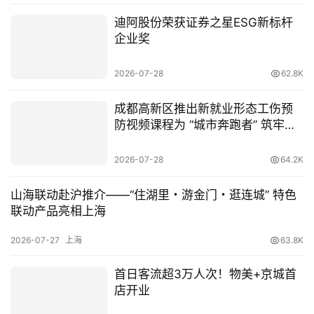
人
迪阿股份荣获证券之星ESG新标杆
工
企业奖
智
能
2026-07-28
62.8K
汽
成都高新区推出新就业形态工伤预
车
防视频课程为 “城市奔跑者” 筑牢安
&
全防线
出
2026-07-28
64.2K
行
山海联动赴沪推介——“住湖里・游金门・逛连城” 特色
联动产品亮相上海
行
业
2026-07-27
上海
63.8K
资
讯
首日客流超3万人次！物美+京城首
店开业