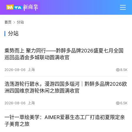
首页
分站
分站
乘势而上 聚力同行——黔醉多品牌2026盛夏七月全国
巡回品酒会多城联动圆满收官
2026-08-06
上海
8.5K
浩荡游轮行碧水，漫游四国多瑙河｜黔醉多品牌2026欧
洲四国维京游轮休闲之旅圆满收官
2026-08-06
上海
6.5K
一针一草绘美学：AIMER爱慕生态工厂打造初夏限定亲
子美育之旅