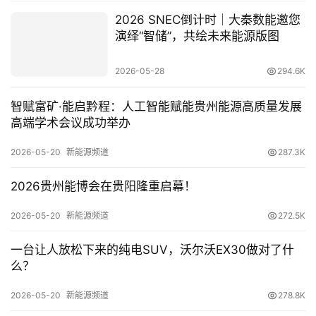
2026 SNEC倒计时｜大秦数能邀您
人
演绎“智储”，共绘未来能源版图
工
智
2026-05-28
294.6K
能
智赋富矿·能启黔程：人工智能赋能贵州能源高质量发展
汽
高端学术会议成功举办
车
&
2026-05-20
新能源频道
287.3K
出
行
2026贵州能博会在贵阳隆重启幕！
2026-05-20
新能源频道
272.5K
行
业
一台让人放松下来的纯电SUV，沃尔沃EX30做对了什
资
么？
讯
2026-05-20
新能源频道
278.8K