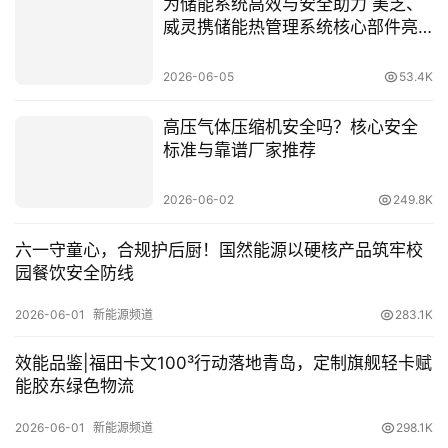
为储能系统高效与安全助力 美芝、
威灵携储能热管理系统核心部件亮
相SNEC
首
页
2026-06-05
53.4K
高压气体压缩机安全吗？核心安全
新
标准与靠谱厂家推荐
商
业
2026-06-02
249.8K
观
察
六一守童心，合规护后厨！国然能源以硬核产品筑牢校
园餐饮安全防线
新
科
2026-06-01
新能源频道
283.1K
技
效能品鉴|福田卡文100³行动落地青岛，定制旗舰轻卡赋
投
能胶东绿色物流
融
2026-06-01
新能源频道
298.1K
资