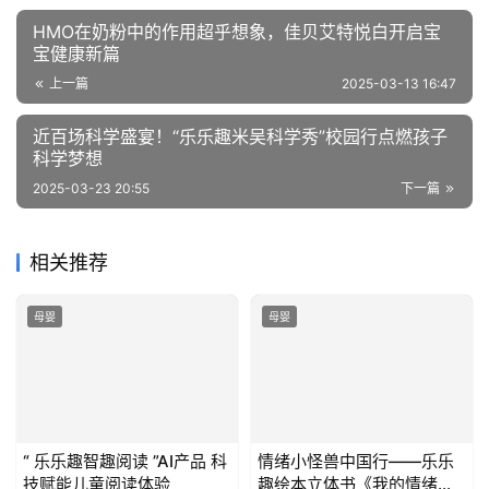
HMO在奶粉中的作用超乎想象，佳贝艾特悦白开启宝
宝健康新篇
上一篇
2025-03-13 16:47
近百场科学盛宴！“乐乐趣米吴科学秀”校园行点燃孩子
科学梦想
2025-03-23 20:55
下一篇
相关推荐
母婴
母婴
“ 乐乐趣智趣阅读 ”AI产品 科
情绪小怪兽中国行——乐乐
技赋能儿童阅读体验
趣绘本立体书《我的情绪小