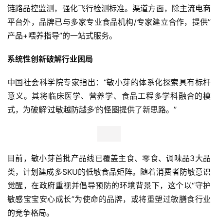
链路品控监测，强化飞行检测标准。渠道方面，除主流电商
平台外，品牌已与多家专业食品机构/专家建立合作，提供”
产品+喂养指导”的一站式服务。
系统性创新破解行业困局
首
中国社会科学院专家指出：“敏小芽的体系化探索具有标杆
页
意义。其将临床医学、营养学、食品工程多学科融合的模
式，为破解’过敏越防越多’的怪圈提供了新思路。”
新
商
业
观
察
目前，敏小芽首批产品线已覆盖主食、零食、调味品3大品
类，计划建成多SKU的低敏食品矩阵。随着消费者防敏意识
新
觉醒，在政府重视并倡导预防的环境背景下，这个以“守护
科
敏感宝宝安心成长”为使命的品牌，或将重塑过敏膳食行业
技
的竞争格局。