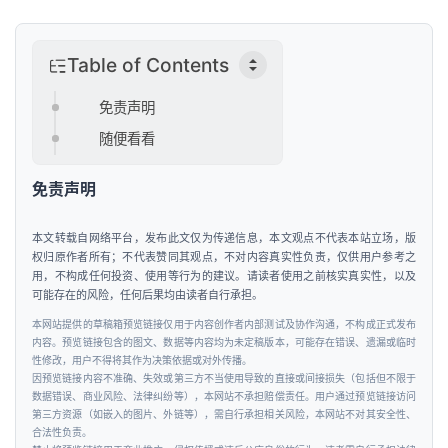
投
融
Table of Contents
资
免责声明
人
随便看看
工
智
免责声明
能
本文转载自网络平台，发布此文仅为传递信息，本文观点不代表本站立场，版
权归原作者所有；不代表赞同其观点，不对内容真实性负责，仅供用户参考之
汽
用，不构成任何投资、使用等行为的建议。请读者使用之前核实真实性，以及
车
可能存在的风险，任何后果均由读者自行承担。
&
本网站提供的草稿箱预览链接仅用于内容创作者内部测试及协作沟通，不构成正式发布
出
内容。预览链接包含的图文、数据等内容均为未定稿版本，可能存在错误、遗漏或临时
行
性修改，用户不得将其作为决策依据或对外传播。
因预览链接内容不准确、失效或第三方不当使用导致的直接或间接损失（包括但不限于
数据错误、商业风险、法律纠纷等），本网站不承担赔偿责任。用户通过预览链接访问
行
第三方资源（如嵌入的图片、外链等），需自行承担相关风险，本网站不对其安全性、
合法性负责。
业