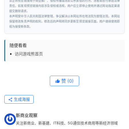
禁止将预览链接用于商业推广、侵权传播或违反公序良俗的行为，违者需自行承担法律
资
责任。如发现预览链接内容涉及侵权或违规，用户应立即停止使用并通过网站指定渠道
讯
提交删除请求。
本声明受中华人民共和国法律管辖，争议解决以本网站所在地法院为管辖法院。本网站
保留修改免责声明的权利，修改后的声明将同步更新至预览链接页面，用户继续使用即
视为接受新条款。
随便看看
访问游戏熊首页
赞
(0)
生成海报
新商业观察
关注新商业、新基建、IT科技、5G通信技术商用等新经济领域