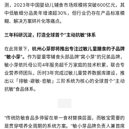
测，2023年中国婴幼儿辅食市场规模将突破600亿元，其
中低敏细分品类年增速超30%，但行业仍存在产品标准模
糊、解决方案碎片化等痛点。
三年科研沉淀，打造全球首个”主动抗敏”体系
在此背景下，
杭州心芽
即将
推出专注过敏儿童膳食的子品牌
“
敏小芽
”
。
作为婴童零辅食头部品牌“窝小芽”的兄弟品牌，
敏小芽依托母公司4年服务超千万家庭的技术积累，联合专
业营养师团队，历时3年完成过敏儿童营养数据库建设，推
出以「排敏-避敏-愈敏」三阶系统为核心的全球首个“主动
抗敏”食品体系。
“传统防敏食品多停留在单一食材替换层面，而敏宝需要的
是贯穿喂养全周期的系统方案。”敏小芽品牌负责人兼首席