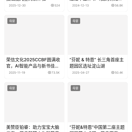
怪兽》读者见面会圆满举办
2025-12-30
524
2024-12-13
56.8K
母婴
母婴
荣信文化2025CCBF圆满收
“芬妮 & 特恩” 长三角首座主
官，AI智能产品与新书佳作
题园区选址淀山湖
实力圈粉！
2025-11-19
73.5K
2025-04-27
50.4K
母婴
母婴
美赞臣铂睿：助力宝宝大脑
“芬妮&特恩”中国第二座主题