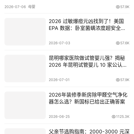
2026-07-06
母婴
57.9K
首
2026 过敏爆痘元凶找到了！美国
页
EPA 数据：卧室菌螨浓度超安全线
3 倍！4 步根治方案来了
新
2026-07-03
57.6K
商
业
昆明哪家医院做试管婴儿强？揭秘
观
2026 年昆明试管婴儿 10 家公认靠
察
谱私立医院名单！
2026-07-01
57.9K
新
科
2026年装修季新房除甲醛空气净化
技
器怎么选？新国标已给出正确答案
投
2026-06-25
1125.3K
融
资
父亲节选购指南：2000-3000 元深