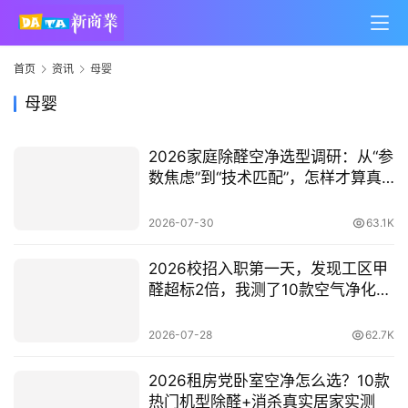
首页
资讯
母婴
母婴
2026家庭除醛空净选型调研：从“参
数焦虑”到“技术匹配”，怎样才算真
正理性的选择？
2026-07-30
63.1K
2026校招入职第一天，发现工区甲
醛超标2倍，我测了10款空气净化器
后发现…
2026-07-28
62.7K
2026租房党卧室空净怎么选？10款
热门机型除醛+消杀真实居家实测