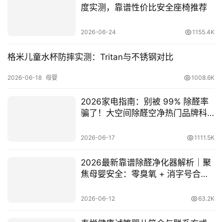
度实测，靠谱性价比安全座椅推荐
人
工
2026-06-24
1155.4K
智
能
格米儿童水杯防摔实测：Tritan与不锈钢对比
2026-06-18
母婴
1008.6K
汽
车
2026家电指南：别被 99% 除醛率
&
骗了！大空间除醛空净热门品牌科
出
学实测
行
2026-06-17
1111.5K
行
2026最新靠谱除醛净化器解析｜聚
业
焦母婴安全：零臭氧 + 消字号合规
资
机型筛选
讯
2026-06-12
63.2K