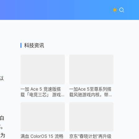
科技资讯
以
一加 Ace 5 竞速版搭
一加Ace 5至尊系列搭
载「电竞三芯」 游戏
载风驰游戏内核，带来
体验超越同档所有手机
最强1% Low帧表现
白
容。
在为
满血 ColorOS 15 流畅
京东“春晓计划”再升级