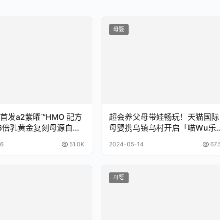
母婴
首发a2紫曜™HMO 配方
超会养父母带娃畅玩！天猫国际
6倍乳黄金复刻母源自护
母婴携乌镇乌村开启「喵Wu乐
园」
6
51.0K
2024-05-14
67.
母婴