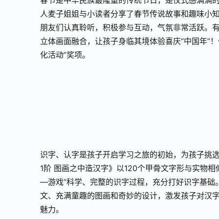
春节是中华民族最隆重的传统节日，是仪式感满满的
人麦子姐姐与小读者分享了春节传说故事和趣味小
朋友们认真聆听，积极参与互动，气氛非常活跃。
立体画面融合，让孩子身临其境体验喜庆“中国年”！
化活动”奖项。
识字、认字是孩子开启学
习
之旅的初始，为孩子挑选
1阶 图画之中造汉字》以120个甲骨文字形与实物
—游戏”科学、完整的识字过程，充分打好识字基础
文、充满童趣的图画和奇妙的设计，激发孩子对汉
魅力。