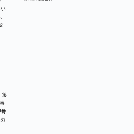
广
。小
影、
文
 第
事
甲骨
无穷