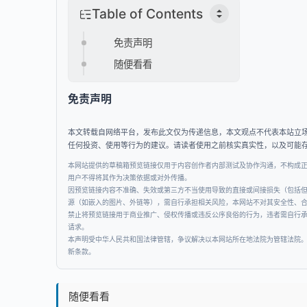
Table of Contents
免责声明
随便看看
免责声明
本文转载自网络平台，发布此文仅为传递信息，本文观点不代表本站立
任何投资、使用等行为的建议。请读者使用之前核实真实性，以及可能
本网站提供的草稿箱预览链接仅用于内容创作者内部测试及协作沟通，不构成
用户不得将其作为决策依据或对外传播。
因预览链接内容不准确、失效或第三方不当使用导致的直接或间接损失（包括
源（如嵌入的图片、外链等），需自行承担相关风险，本网站不对其安全性、
禁止将预览链接用于商业推广、侵权传播或违反公序良俗的行为，违者需自行
请求。
本声明受中华人民共和国法律管辖，争议解决以本网站所在地法院为管辖法院
新条款。
随便看看