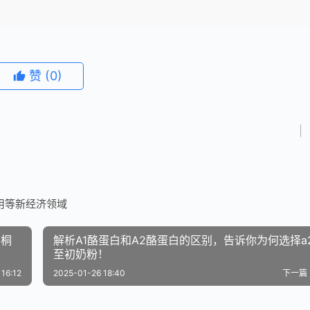
赞
(0)
用等新经济领域
胡桐
​解析A1酪蛋白和A2酪蛋白的区别，告诉你为何选择a
至初奶粉！
16:12
2025-01-26 18:40
下一篇