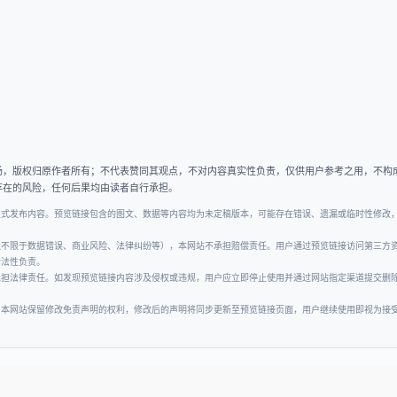
场，版权归原作者所有；不代表赞同其观点，不对内容真实性负责，仅供用户参考之用，不构
存在的风险，任何后果均由读者自行承担。
正式发布内容。预览链接包含的图文、数据等内容均为未定稿版本，可能存在错误、遗漏或临时性修改
但不限于数据错误、商业风险、法律纠纷等），本网站不承担赔偿责任。用户通过预览链接访问第三方
合法性负责。
承担法律责任。如发现预览链接内容涉及侵权或违规，用户应立即停止使用并通过网站指定渠道提交删
。本网站保留修改免责声明的权利，修改后的声明将同步更新至预览链接页面，用户继续使用即视为接