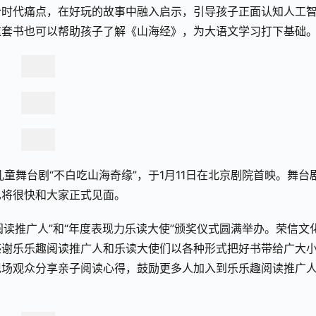
合时代痛点，在好玩的故事中融入启示，引导孩子正面认知人工
这套书也可以帮助孩子了解《山海经》，为大语文学
习
打下基础
名儿童舞台剧“不白吃山海奇缘”，于1月11日在北京剧院首映。舞台
也将很快和大家正式见面。
阅读推广人”和“年度表现力乐读大使”颁奖仪式圆满举办。荣信文
感谢乐乐趣阅读推广人和乐读大使们以各种形式把好书带给广大
现场观众分享亲子阅读心得，鼓励更多人加入到乐乐趣阅读推广