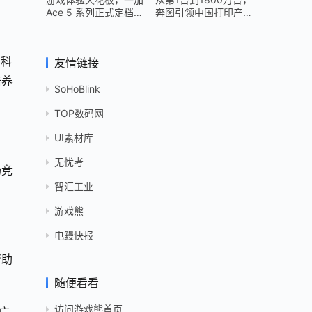
Ace 5 系列正式定档
奔图引领中国打印产业
12 月 26 日
跻身世界头部
的科
友情链接
培养
SoHoBlink
TOP数码网
UI素材库
无忧考
场竞
智汇工业
游戏熊
电鳗快报
帮助
随便看看
访问游戏熊首页