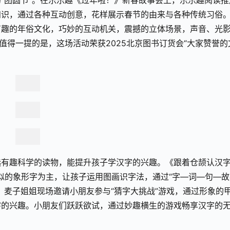
“团圆节”。在乐乐趣《过年啦！》新春故事会上，乐乐趣阅读推
知识，通过各种互动创意，花样展示春节的由来与各种传统
习
俗
有趣的年俗文化，巧妙的互动机关，震撼的立体场景，声音、光
值得一提的是，这场活动荣获2025北京图书订货会“大家赞誉的
有趣科学的读物，能提升孩子学汉字的兴趣。《跟着仓颉认汉字
相似的象形字为主，让孩子运用图画识字法，通过“字—词—句—故
。麦子姐姐现场邀请小朋友参与“猜字大挑战”游戏，通过形象的
字的兴趣。小朋友们跃跃欲试，通过妙趣横生的游戏畅享汉字的