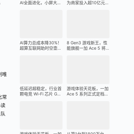
AI全面进化，小屏大魔
为商家投入超10亿元广
智
王一加 13T 搭载
告金补贴 上不封顶
。
AI算力总成本降30%！
8 Gen3 游戏新王，性
超算互联网助时空壶高
能旗舰一加 Ace 5 将
质量出海
在 12 月 26 日发布
剧唯
低延迟超稳定，行业首
游戏体验天花板，一加
颗电竞 Wi-Fi 芯片 G1
Ace 5 系列正式定档
化常
助力一加 Ace 5 Pro 化
12 月 26 日
身穿墙王
小读
人队
游戏体验天花板，一加
从第1台到1800万台，