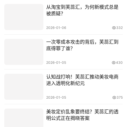
融
从淘宝到芙蕊汇，为何新模式总是
资
被质疑？
人
2026-01-06
332
工
智
一次零成本攻击的背后，芙蕊汇到
能
底得罪了谁？
汽
2026-01-05
430
车
&
认知战打响！芙蕊汇推动美妆电商
出
进入透明化新纪元
行
2026-01-05
375
行
业
美妆定价乱象要终结？芙蕊汇的透
明公式正在揭晓答案
资
讯