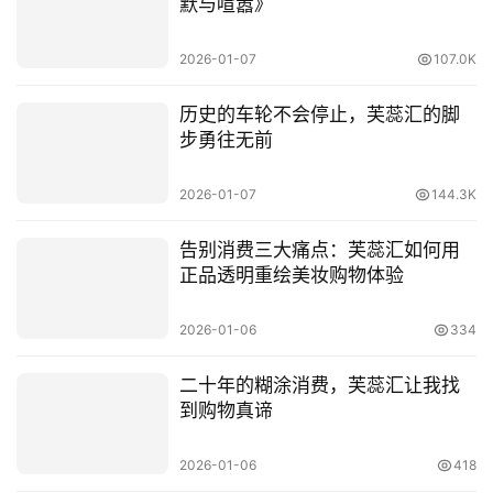
默与喧嚣》
2026-01-07
107.0K
首
历史的车轮不会停止，芙蕊汇的脚
步勇往无前
页
2026-01-07
144.3K
新
商
告别消费三大痛点：芙蕊汇如何用
业
正品透明重绘美妆购物体验
观
察
2026-01-06
334
新
二十年的糊涂消费，芙蕊汇让我找
科
到购物真谛
技
2026-01-06
418
投