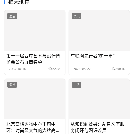
相关推荐
生活
资讯
第十一届西岸艺术与设计博
车联网先行者的“十年”
览会公布展商名单
2024-10-18
52.3K
2023-05-22
368.1K
资讯
生活
北京高档购物中心王府中
从知识到效果：AI自习室服
环：时尚又大气的大牌高级
务闭环与网课差异