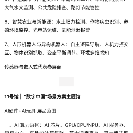
大气水文监测、公共危险排查、路灯节能管控
首
页
6、智慧农业与新能源：水土肥力检测、作物病虫识别、养
殖环境监控、光电站运维、氢能泄漏报警
新
商
7、人形机器人与异构机器人：自主避障导航、人机力控交
业
互、物体识别抓取、姿态平衡调节、环境多维感知
观
察
传感器与嵌入式代表参展商
新
科
技
11号馆 |  “数字中国”场景方案主题馆
投
AI硬件+AI玩具 展品范围
融
资
一、AI 算力展区：AI 芯片、GPU/CPU/NPU、AI 服务器、