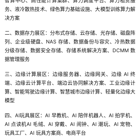
智算中心、高性能计算集群、算力调度平台、算力租赁服
人
务、液冷散热技术、绿色算力基础设施、大模型训练算力解
工
决方案
智
能
二、数据存力展区：分布式存储、云存储、光存储、磁盘阵
列、企业级硬盘、NAS 存储、数据备份与容灾、冷热数据
汽
分级存储、数据安全存储、存储系统解决方案、DCMM 数
车
据管理服务
&
出
三、边缘计算展区：边缘服务器、边缘网关、边缘 AI 终
行
端、边缘云计算平台、端边云协同解决方案、工业边缘计
算、智能驾驶边缘计算、智慧城市边缘计算、轻量化边缘大
行
业
模型
资
讯
四、AI玩具展区：AI 早教机、AI 陪伴机器人、AI 拍学机、
AI 点读机AI 毛绒、AI 穿戴、AI 闹钟、AI 潮玩、AI 宠物、
玩具工厂、AI 玩具方案商、电商平台