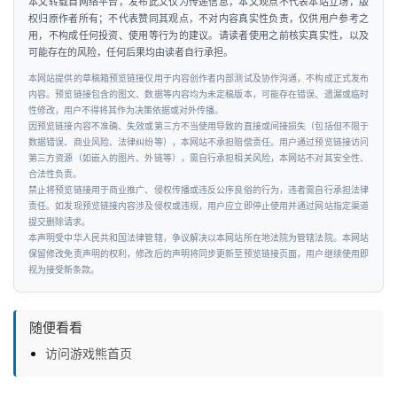
本文转载自网络平台，发布此文仅为传递信息，本文观点不代表本站立场，版
权归原作者所有；不代表赞同其观点，不对内容真实性负责，仅供用户参考之
用，不构成任何投资、使用等行为的建议。请读者使用之前核实真实性，以及
可能存在的风险，任何后果均由读者自行承担。
本网站提供的草稿箱预览链接仅用于内容创作者内部测试及协作沟通，不构成正式发布
内容。预览链接包含的图文、数据等内容均为未定稿版本，可能存在错误、遗漏或临时
性修改，用户不得将其作为决策依据或对外传播。
因预览链接内容不准确、失效或第三方不当使用导致的直接或间接损失（包括但不限于
数据错误、商业风险、法律纠纷等），本网站不承担赔偿责任。用户通过预览链接访问
第三方资源（如嵌入的图片、外链等），需自行承担相关风险，本网站不对其安全性、
合法性负责。
禁止将预览链接用于商业推广、侵权传播或违反公序良俗的行为，违者需自行承担法律
责任。如发现预览链接内容涉及侵权或违规，用户应立即停止使用并通过网站指定渠道
提交删除请求。
本声明受中华人民共和国法律管辖，争议解决以本网站所在地法院为管辖法院。本网站
保留修改免责声明的权利，修改后的声明将同步更新至预览链接页面，用户继续使用即
视为接受新条款。
随便看看
访问游戏熊首页