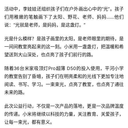
活动中，李娃娃还组织孩子们在户外画出心中的“光”。孩子
们用稚嫩的笔触画下了太阳、野花、老师、妈妈……他们
说：“光就是老师，是妈妈，是这盏灯。”
光是什么模样？是孩子画里的太阳，是老师眼里的期待，是
首
一间间教室亮起来的这一刻。小米用一盏盏灯，把温暖和希
页
望送到大山深处，也点亮了孩子们前行的路。
新
随着36台米家吸顶灯Pro超薄 D50的投入使用，平河小学
商
的教室告别了昏暗，孩子们在明亮柔和的光线下更加专注地
业
观
阅读、书写、学习。一束束光，点亮了教室，也点亮了通往
察
未来的路。
此次公益行动，不仅是一次产品的落地，更是一次品牌温度
新
科
的传递。小米将继续以科技的力量，关注教育、关爱孩子，
技
让每一束光，都有意义。