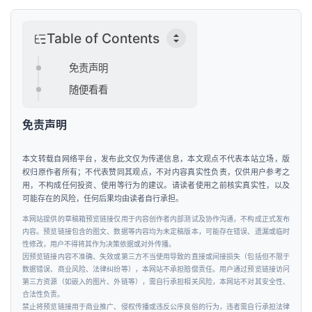
投
Table of Contents
融
资
免责声明
随便看看
人
工
免责声明
智
能
本文转载自网络平台，发布此文仅为传递信息，本文观点不代表本站立场，版
权归原作者所有；不代表赞同其观点，不对内容真实性负责，仅供用户参考之
汽
用，不构成任何投资、使用等行为的建议。请读者使用之前核实真实性，以及
车
可能存在的风险，任何后果均由读者自行承担。
&
本网站提供的草稿箱预览链接仅用于内容创作者内部测试及协作沟通，不构成正式发布
出
内容。预览链接包含的图文、数据等内容均为未定稿版本，可能存在错误、遗漏或临时
性修改，用户不得将其作为决策依据或对外传播。
行
因预览链接内容不准确、失效或第三方不当使用导致的直接或间接损失（包括但不限于
数据错误、商业风险、法律纠纷等），本网站不承担赔偿责任。用户通过预览链接访问
第三方资源（如嵌入的图片、外链等），需自行承担相关风险，本网站不对其安全性、
行
合法性负责。
业
禁止将预览链接用于商业推广、侵权传播或违反公序良俗的行为，违者需自行承担法律