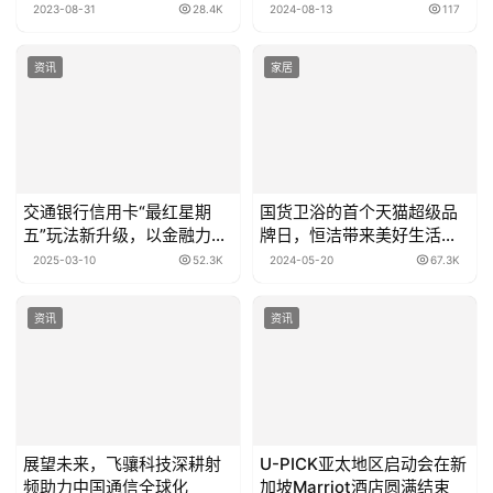
2023-08-31
28.4K
2024-08-13
117
资讯
家居
交通银行信用卡“最红星期
国货卫浴的首个天猫超级品
五”玩法新升级，以金融力量
牌日，恒洁带来美好生活新
助推经济发展
体验
2025-03-10
52.3K
2024-05-20
67.3K
资讯
资讯
展望未来，飞骧科技深耕射
U-PICK亚太地区启动会在新
频助力中国通信全球化
加坡Marriot酒店圆满结束