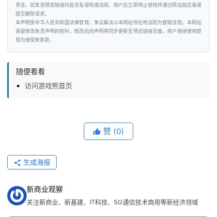
资
责任。如发现预览链接内容涉及侵权或违规，用户应立即停止使用并通过网站指定渠道
提交删除请求。
讯
本声明受中华人民共和国法律管辖，争议解决以本网站所在地法院为管辖法院。本网站
保留修改免责声明的权利，修改后的声明将同步更新至预览链接页面，用户继续使用即
视为接受新条款。
随便看看
访问游戏熊首页
赞
(0)
生成海报
新商业观察
关注新商业、新基建、IT科技、5G通信技术商用等新经济领域