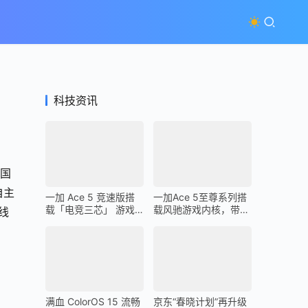
科技资讯
,国
自主
一加 Ace 5 竞速版搭
一加Ace 5至尊系列搭
载「电竞三芯」 游戏
载风驰游戏内核，带来
线
体验超越同档所有手机
最强1% Low帧表现
满血 ColorOS 15 流畅
京东“春晓计划”再升级