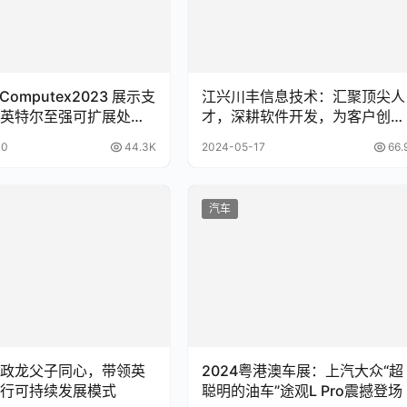
Computex2023 展示支
江兴川丰信息技术：汇聚顶尖人
英特尔至强可扩展处理
才，深耕软件开发，为客户创造
服务器
价值与效益
30
44.3K
2024-05-17
66.
汽车
政龙父子同心，带领英
2024粤港澳车展：上汽大众“超
行可持续发展模式
聪明的油车”途观L Pro震撼登场