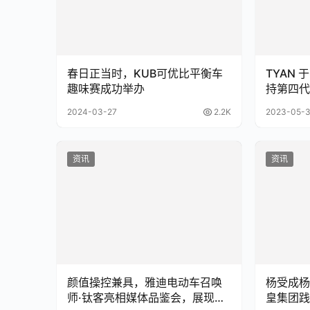
春日正当时，KUB可优比平衡车
TYAN 于
趣味赛成功举办
持第四代
器的新款
2024-03-27
2.2K
2023-05-
资讯
资讯
颜值操控兼具，雅迪电动车召唤
杨受成杨
师·钛客亮相媒体品鉴会，展现科
皇集团践