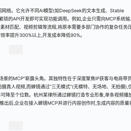
它允许不同AI模型(如DeepSeek的文本生成、Stable 
,无需繁琐的API开发即可实现功能调用。例如,企业只需向MCP系统输
成、素材匹配、视频剪辑等流程,将原本需要多部门协作的复杂任务
效率提升300%以上,开发成本降低90%。
场景的MCP”崭露头角。其独特性在于深度聚焦IP获客与电商带货
摄真人视频,而蝉镜通过“三无模式”(无模特、无场地、无拍摄),
本可降至个位数。杭州某律所通过蝉镜打造专业形象,单条视频播
P推出后,企业在接入蝉镜MCP并进行内容创作时,生成内容的质量