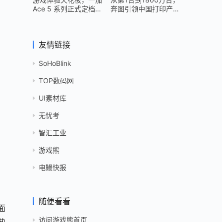
Ace 5 系列正式定档
奔图引领中国打印产业
12 月 26 日
跻身世界头部
友情链接
SoHoBlink
TOP数码网
UI素材库
无忧考
智汇工业
游戏熊
电鳗快报
随便看看
面
访问游戏熊首页