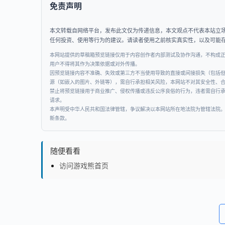
免责声明
本文转载自网络平台，发布此文仅为传递信息，本文观点不代表本站立
任何投资、使用等行为的建议。请读者使用之前核实真实性，以及可能
本网站提供的草稿箱预览链接仅用于内容创作者内部测试及协作沟通，不构成
用户不得将其作为决策依据或对外传播。
因预览链接内容不准确、失效或第三方不当使用导致的直接或间接损失（包括
源（如嵌入的图片、外链等），需自行承担相关风险，本网站不对其安全性、
禁止将预览链接用于商业推广、侵权传播或违反公序良俗的行为，违者需自行
请求。
本声明受中华人民共和国法律管辖，争议解决以本网站所在地法院为管辖法院
新条款。
随便看看
访问游戏熊首页