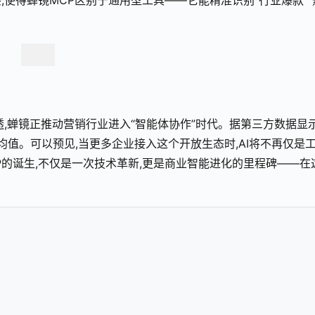
使得蝉镜MCP区别于通用型工具——它能精准识别“行业爆款”“
,蝉镜正推动营销行业进入“智能体协作”时代。据第三方数据显示
均值。可以预见,当更多企业接入这个开放生态时,AI将不再仅是工
P的诞生,不仅是一次技术革新,更是商业智能进化的里程碑——在
。