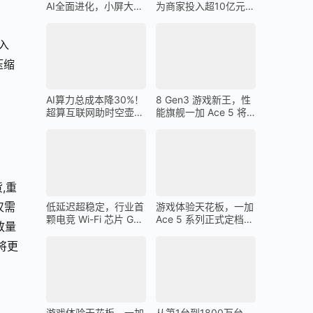
AI全面进化，小屏大魔
为商家投入超10亿元广
王一加 13T 搭载
告金补贴 上不封顶
入
压缩
AI算力总成本降30%！
8 Gen3 游戏新王，性
超算互联网助时空壶高
能旗舰一加 Ace 5 将
质量出海
在 12 月 26 日发布
,重
仅需
低延迟超稳定，行业首
游戏体验天花板，一加
颗电竞 Wi-Fi 芯片 G1
Ace 5 系列正式定档
放量
助力一加 Ace 5 Pro 化
12 月 26 日
身穿墙王
将更
游戏体验天花板，一加
从第1台到1800万台，