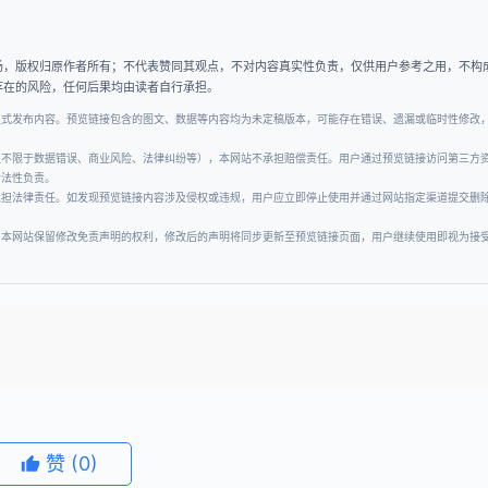
场，版权归原作者所有；不代表赞同其观点，不对内容真实性负责，仅供用户参考之用，不构
存在的风险，任何后果均由读者自行承担。
正式发布内容。预览链接包含的图文、数据等内容均为未定稿版本，可能存在错误、遗漏或临时性修改
但不限于数据错误、商业风险、法律纠纷等），本网站不承担赔偿责任。用户通过预览链接访问第三方
合法性负责。
承担法律责任。如发现预览链接内容涉及侵权或违规，用户应立即停止使用并通过网站指定渠道提交删
。本网站保留修改免责声明的权利，修改后的声明将同步更新至预览链接页面，用户继续使用即视为接
赞
(0)