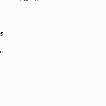
极
。
D