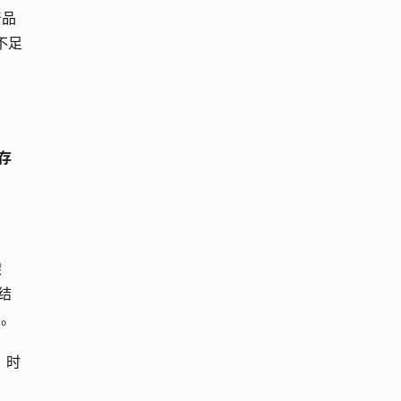
产品
不足
式存
架
结
向。
、时