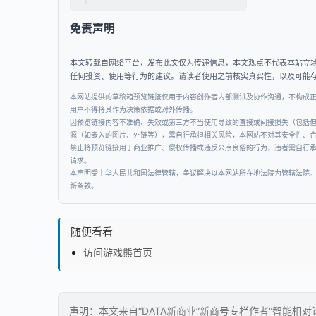
免责声明
本文转载自网络平台，发布此文仅为传递信息，本文观点不代表本站立
任何投资、使用等行为的建议。请读者使用之前核实真实性，以及可能
本网站提供的草稿箱预览链接仅用于内容创作者内部测试及协作沟通，不构成
用户不得将其作为决策依据或对外传播。
因预览链接内容不准确、失效或第三方不当使用导致的直接或间接损失（包括
源（如嵌入的图片、外链等），需自行承担相关风险，本网站不对其安全性、
禁止将预览链接用于商业推广、侵权传播或违反公序良俗的行为，违者需自行
请求。
本声明受中华人民共和国法律管辖，争议解决以本网站所在地法院为管辖法院
新条款。
随便看看
访问游戏熊首页
声明：本文来自“DATA新商业”新商号专栏作者“智能相