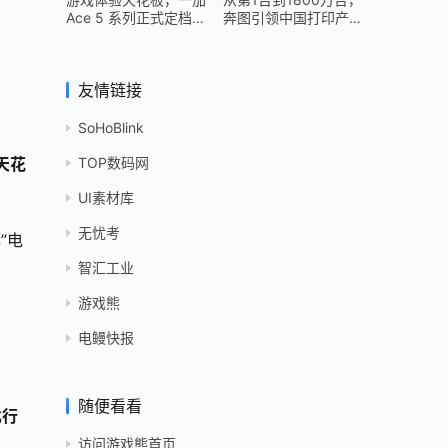
Ace 5 系列正式定档
奔图引领中国打印产业
12 月 26 日
跻身世界头部
友情链接
SoHoBlink
TOP数码网
天花
UI素材库
无忧考
”电
智汇工业
游戏熊
电鳗快报
随便看看
比行
访问游戏熊首页