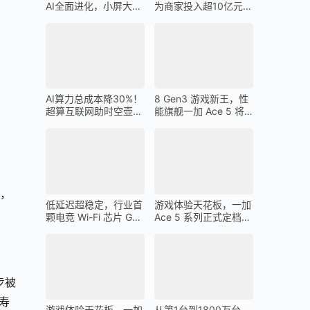
AI全面进化，小屏大魔
为商家投入超10亿元广
王一加 13T 搭载
告金补贴 上不封顶
AI算力总成本降30%！
8 Gen3 游戏新王，性
超算互联网助时空壶高
能旗舰一加 Ace 5 将
质量出海
在 12 月 26 日发布
车，
低延迟超稳定，行业首
游戏体验天花板，一加
颗电竞 Wi-Fi 芯片 G1
Ace 5 系列正式定档
助力一加 Ace 5 Pro 化
12 月 26 日
身穿墙王
步被
寿
游戏体验天花板，一加
从第1台到1800万台，