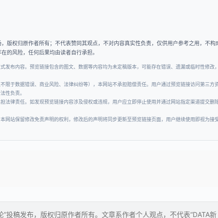
场，版权归原作者所有；不代表赞同其观点，不对内容真实性负责，仅供用户参考之用，不构
存在的风险，任何后果均由读者自行承担。
正式发布内容。预览链接包含的图文、数据等内容均为未定稿版本，可能存在错误、遗漏或临时性修改
但不限于数据错误、商业风险、法律纠纷等），本网站不承担赔偿责任。用户通过预览链接访问第三方
合法性负责。
承担法律责任。如发现预览链接内容涉及侵权或违规，用户应立即停止使用并通过网站指定渠道提交删
。本网站保留修改免责声明的权利，修改后的声明将同步更新至预览链接页面，用户继续使用即视为接
对论”投稿发布，版权归原作者所有。文章系作者个人观点，不代表“DATA新