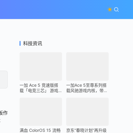
科技资讯
一加 Ace 5 竞速版搭
一加Ace 5至尊系列搭
载「电竞三芯」 游戏
载风驰游戏内核，带来
体验超越同档所有手机
最强1% Low帧表现
板作
事
满血 ColorOS 15 流畅
京东“春晓计划”再升级