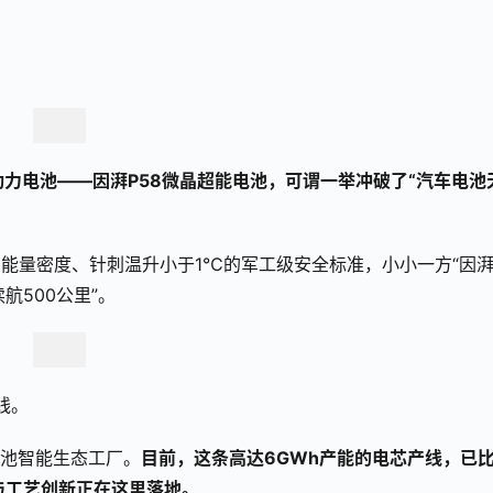
动力电池——因湃P58微晶超能电池，可谓一举冲破了“汽车电池
/kg能量密度、针刺温升小于1℃的军工级安全标准，小小一方“因湃
航500公里”。
线。
电池智能生态工厂。
目前，这条高达6GWh产能的电芯产线，已
与工艺创新正在这里落地。