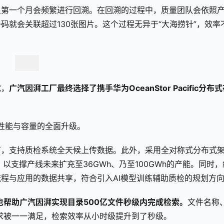
且第一个月会频繁进行回溯。在回溯的过程中，质量团队会依照
码就会关联超过130张图片。这个过程无异于“大海捞针”，效率
试，
广汽因湃工厂最终选择了携手华为OceanStor Pacific分布
来的是性能与容量的全面升级。
下，支持质检系统全天候上传数据。此外，采用全对称式分布式
以支撑产线未来扩充至36GWh、乃至100GWh的产能。同时，
程与应用的数据共享，符合引入AI模型训练辅助质检的规划方
也帮助广汽因湃实现目录500亿文件秒级内完成检索。
文件名称
需求被一一满足，检索效率从小时级提升到了秒级。