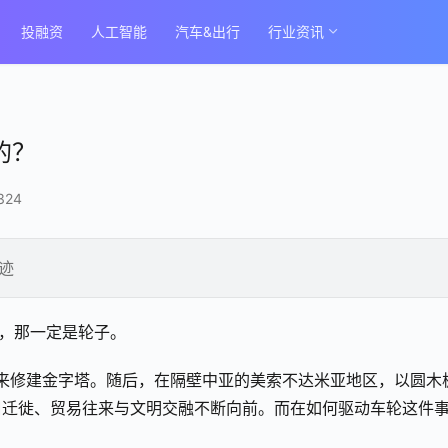
投融资
人工智能
汽车&出行
行业资讯
的？
324
迹
明，那一定是轮子。
石来修建金字塔。随后，在隔壁中亚的美索不达米亚地区，以圆木
口迁徙、贸易往来与文明交融不断向前。而在如何驱动车轮这件
。