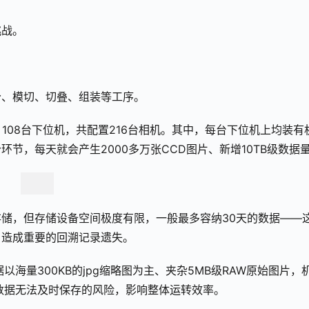
挑战。
分、模切、切叠、组装等工序。
108台下位机，共配置216台相机。其中，每台下位机上均装有
节，每天就会产生2000多万张CCD图片、新增10TB级数据
储，但存储设备空间极度有限，一般最多容纳30天的数据——
，造成重要的回溯记录遗失。
海量300KB的jpg缩略图为主、夹杂5MB级RAW原始图片，
、数据无法及时保存的风险，影响整体运转效率。