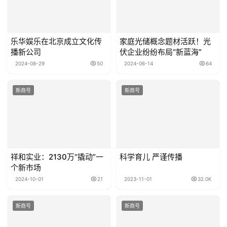
乐华娱乐在北京成立文化传
家庭光储概念题材活跃！光
播新公司
伏企业纷纷布局“新蓝海”
2024-08-29
50
2024-06-14
64
新商号
新商号
祥和实业：2130万“撬动”一
科学育儿 严谨传播
个新市场
2024-10-01
21
2023-11-01
32.0K
新商号
新商号