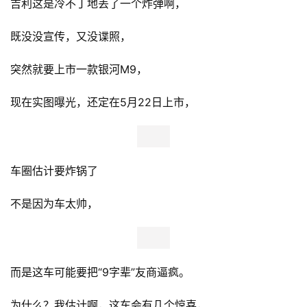
吉利这是冷不丁地丢了一个炸弹啊，
既没没宣传，又没谍照，
突然就要上市一款银河M9，
现在实图曝光，还定在5月22日上市，
车圈估计要炸锅了
不是因为车太帅，
而是这车可能要把“9字辈”友商逼疯。
为什么？我估计啊，这车会有几个惊喜，