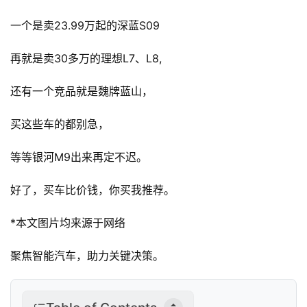
科
技
一个是卖23.99万起的深蓝S09
再就是卖30多万的理想L7、L8,
投
融
还有一个竞品就是魏牌蓝山，
资
买这些车的都别急，
人
工
等等银河M9出来再定不迟。
智
能
好了，买车比价钱，你买我推荐。
汽
*本文图片均来源于网络
车
&
聚焦智能汽车，助力关键决策。
出
行