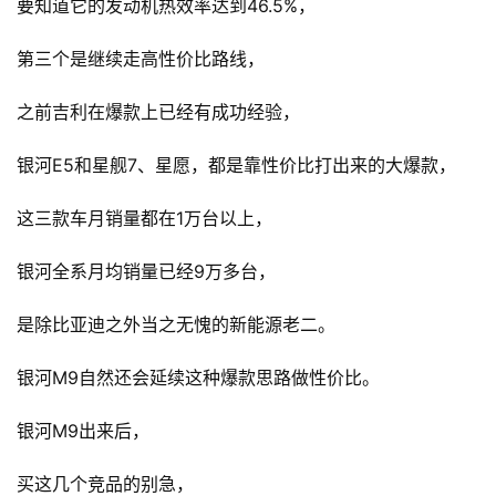
要知道它的发动机热效率达到46.5%，
第三个是继续走高性价比路线，
之前吉利在爆款上已经有成功经验，
银河E5和星舰7、星愿，都是靠性价比打出来的大爆款，
这三款车月销量都在1万台以上，
首
页
银河全系月均销量已经9万多台，
新
是除比亚迪之外当之无愧的新能源老二。
商
业
银河M9自然还会延续这种爆款思路做性价比。
观
察
银河M9出来后，
新
买这几个竞品的别急，