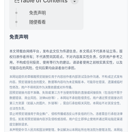
Table of Contents
行
业
免责声明
资
随便看看
讯
免责声明
本文转载自网络平台，发布此文仅为传递信息，本文观点不代表本站立场，版
权归原作者所有；不代表赞同其观点，不对内容真实性负责，仅供用户参考之
用，不构成任何投资、使用等行为的建议。请读者使用之前核实真实性，以及
可能存在的风险，任何后果均由读者自行承担。
本网站提供的草稿箱预览链接仅用于内容创作者内部测试及协作沟通，不构成正式发布
内容。预览链接包含的图文、数据等内容均为未定稿版本，可能存在错误、遗漏或临时
性修改，用户不得将其作为决策依据或对外传播。
因预览链接内容不准确、失效或第三方不当使用导致的直接或间接损失（包括但不限于
数据错误、商业风险、法律纠纷等），本网站不承担赔偿责任。用户通过预览链接访问
第三方资源（如嵌入的图片、外链等），需自行承担相关风险，本网站不对其安全性、
合法性负责。
禁止将预览链接用于商业推广、侵权传播或违反公序良俗的行为，违者需自行承担法律
责任。如发现预览链接内容涉及侵权或违规，用户应立即停止使用并通过网站指定渠道
提交删除请求。
本声明受中华人民共和国法律管辖，争议解决以本网站所在地法院为管辖法院。本网站