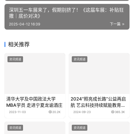
深圳五一车展来了，假期别挤了！《这届车展：补贴狂
撒｜底价对决》
2025-04-12 16:39
下一篇
相关推荐
资讯频道
资讯频道
清华大学及中国政法大学
2024“照亮成长路”公益再启
MBA学员 走进宁夏龙谕酒庄
航 艺云科技持续赋能教育公
益
2023-11-03
20.2K
2024-09-23
365.3K
资讯频道
资讯频道