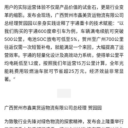
业
用户的实际运营体验不仅是产品价值的试金石，更是行业变
观
革的缩影。发布会现场，广西贺州市鑫美货运物流有限公司
察
总经理贺园园以亲身实践诠释了宇通重卡的技术赋能：“以
新
我们购买的宇通600度牵引车为例，车辆满电续航可突破
科
500公里，电池SOC放电可低至5%，贺州至广州700公里
技
往返仅需一次短暂补电，就能满足一个来回，大幅提高了运
营效率。宇通的轻量化设计及高效动力系统，使得单公里平
投
均电耗低至1.2度，按照我们年运营15万公里计算，全年光
融
能耗费用较燃油车就可节省超25万元，经济效益非常显
资
著。”
人
工
智
广西贺州市鑫美货运物流有限公司总经理 贺园园
能
为致敬行业先锋对绿色物流的探索精神，发布会上隆重举行
汽