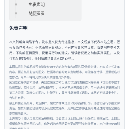
免责声明
随便看看
免责声明
本文转载自网络平台，发布此文仅为传递信息，本文观点不代表本站立场，版
权归原作者所有；不代表赞同其观点，不对内容真实性负责，仅供用户参考之
用，不构成任何投资、使用等行为的建议。请读者使用之前核实真实性，以及
可能存在的风险，任何后果均由读者自行承担。
本网站提供的草稿箱预览链接仅用于内容创作者内部测试及协作沟通，不构成正式发布
内容。预览链接包含的图文、数据等内容均为未定稿版本，可能存在错误、遗漏或临时
性修改，用户不得将其作为决策依据或对外传播。
因预览链接内容不准确、失效或第三方不当使用导致的直接或间接损失（包括但不限于
数据错误、商业风险、法律纠纷等），本网站不承担赔偿责任。用户通过预览链接访问
第三方资源（如嵌入的图片、外链等），需自行承担相关风险，本网站不对其安全性、
合法性负责。
禁止将预览链接用于商业推广、侵权传播或违反公序良俗的行为，违者需自行承担法律
责任。如发现预览链接内容涉及侵权或违规，用户应立即停止使用并通过网站指定渠道
提交删除请求。
本声明受中华人民共和国法律管辖，争议解决以本网站所在地法院为管辖法院。本网站
保留修改免责声明的权利，修改后的声明将同步更新至预览链接页面，用户继续使用即