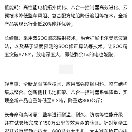
低能耗：高性能电机拓扑优化、八合一控制器高效进化、云
翼技术降低整车风阻、复合配方轮胎降低滚阻等技术，全新
产品实现比行业低20%能耗优势；
长续航：采用双SOC瞬态映射技术，融合扩展卡尔曼滤波算
法，以及基于温度预测的SOC修正算法等技术，让SOC精
度突破97.5%，放电深度大，即使剩余1%的电也能跑；
轻自重：全新龙骨底盘技术，应用高强度钢材料、整车结构
集成整合、创新侧挂电池框架、八合一控制器系统降重，实
现全新产品自重降低至9.3吨，降重达800公斤；
长寿命和高可靠：整车进行耐温、耐久、防腐等性能升级，
并在试验场完成了150万公里等效寿命的验证。针对复杂工
况开发巨擎动力技术，680马力大电机、大主减车桥正向扭