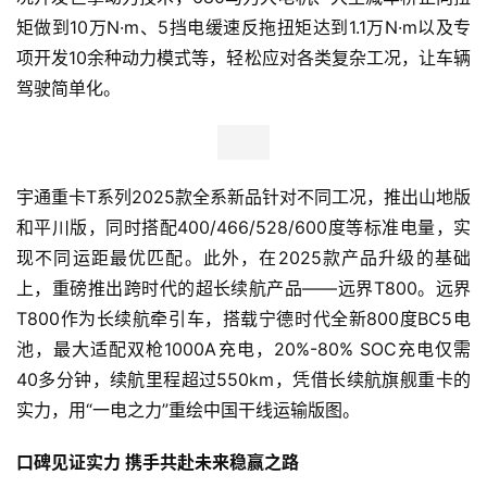
矩做到10万N·m、5挡电缓速反拖扭矩达到1.1万N·m以及专
项开发10余种动力模式等，轻松应对各类复杂工况，让车辆
驾驶简单化。
宇通重卡T系列2025款全系新品针对不同工况，推出山地版
和平川版，同时搭配400/466/528/600度等标准电量，实
现不同运距最优匹配。此外，在2025款产品升级的基础
上，重磅推出跨时代的超长续航产品——远界T800。远界
T800作为长续航牵引车，搭载宁德时代全新800度BC5电
池，最大适配双枪1000A充电，20%-80% SOC充电仅需
首
40多分钟，续航里程超过550km，凭借长续航旗舰重卡的
页
实力，用“一电之力”重绘中国干线运输版图。
新
口碑见证实力
携手共赴未来稳赢之路
商