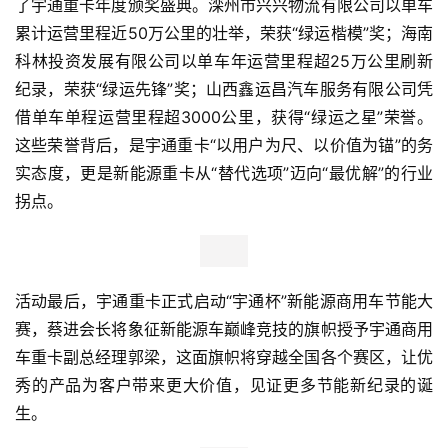
了宇通重卡年度颁奖盛典。滦州市兴兴物流有限公司以单车
车
累计运营里程近50万公里的壮举，荣获“绿运楷模”奖；海南
&
科林投资发展有限公司以单车年运营里程超25万公里刷新
出
纪录，荣获“绿运先锋”奖；山西鑫运昌汽车服务有限公司凭
行
借单车单程运营里程超3000公里，获得“绿运之星”荣誉。
行
这些荣誉背后，是宇通重卡“以用户为尺、以价值为锚”的务
业
实态度，更是新能源重卡从“替代选项”迈向“最优解”的行业
资
拐点。
讯
活动最后，宇通重卡正式启动“宇通杯”新能源商用车节能大
赛，蔡进会长将象征新能源车巅峰竞技的旗帜授予宇通商用
车重卡副总经理郭梁，这面旗帜将穿越全国各个赛区，让优
秀的产品为客户带来更大价值，见证更多节能新纪录的诞
生。