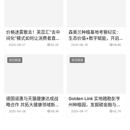
价格迷雾散去！芙蕊汇“去中
森美兰种植基地考察纪实：
间化”模式如何让消费者直享
生态价值+数字赋能，开启农
成本价
业资产新范式
2025-09-27
55.2K
2025-08-19
56.8K
资讯频道
资讯频道
德国诺惠与天猫健康达成战
Golden Link 实地踏勘彭亨
略合作 共拓大健康领域新未
州种植园，发掘碳金融与智
来
能农业共生潜力
2025-04-28
59.3K
2025-08-17
52.7K