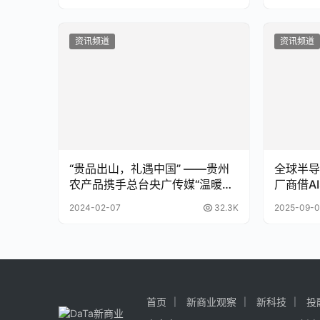
资讯频道
资讯频道
“贵品出山，礼遇中国” ——贵州
全球半导
农产品携手总台央广传媒“温暖贺
厂商借A
岁”
2024-02-07
32.3K
2025-09-0
首页
新商业观察
新科技
投