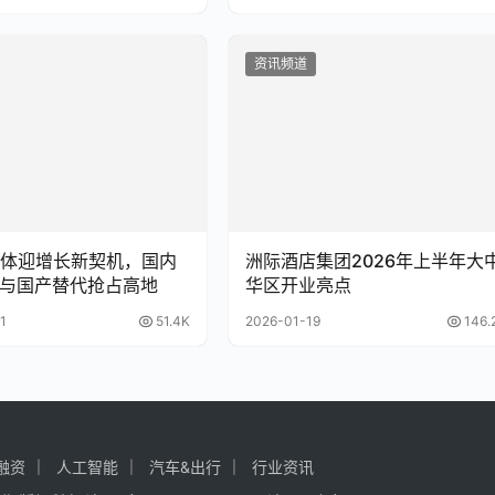
资讯频道
体迎增长新契机，国内
洲际酒店集团2026年上半年大
I与国产替代抢占高地
华区开业亮点
1
51.4K
2026-01-19
146.
融资
人工智能
汽车&出行
行业资讯