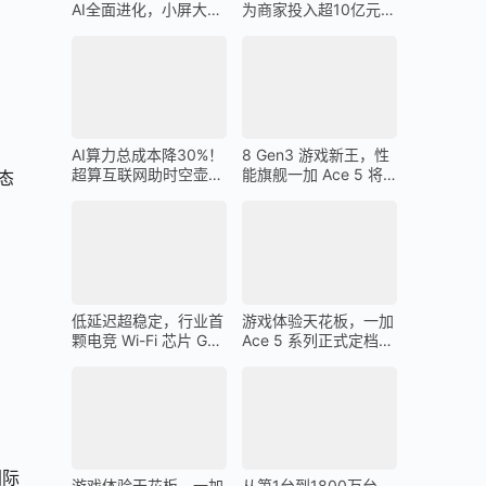
AI全面进化，小屏大魔
为商家投入超10亿元广
王一加 13T 搭载
告金补贴 上不封顶
AI算力总成本降30%！
8 Gen3 游戏新王，性
超算互联网助时空壶高
能旗舰一加 Ace 5 将
态
质量出海
在 12 月 26 日发布
低延迟超稳定，行业首
游戏体验天花板，一加
颗电竞 Wi-Fi 芯片 G1
Ace 5 系列正式定档
助力一加 Ace 5 Pro 化
12 月 26 日
身穿墙王
国际
游戏体验天花板，一加
从第1台到1800万台，