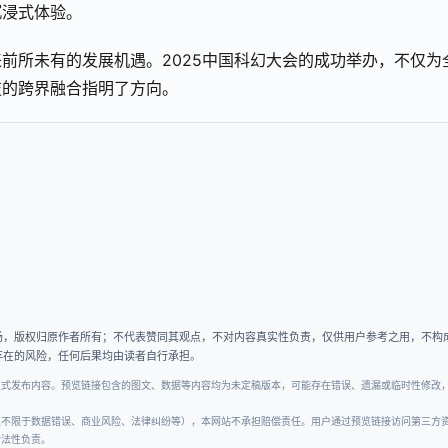
沉浸式体验。
前所未有的发展机遇。2025中国科幻大会的成功举办，不仅为
技的跨界融合指明了方向。
场，版权归原作者所有；不代表赞同其观点，不对内容真实性负责，仅供用户参考之用，不构
存在的风险，任何后果均由读者自行承担。
正式发布内容。预览链接包含的图文、数据等内容均为未定稿版本，可能存在错误、遗漏或临时性修改
但不限于数据错误、商业风险、法律纠纷等），本网站不承担赔偿责任。用户通过预览链接访问第三方
合法性负责。