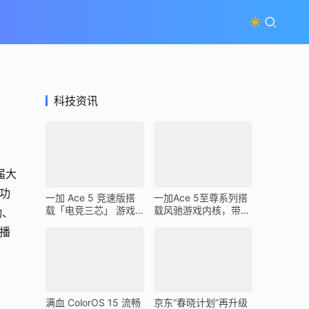
科技资讯
届大
成功
一加 Ace 5 竞速版搭
一加Ace 5至尊系列搭
载「电竞三芯」 游戏
载风驰游戏内核，带来
勤、
体验超越同档所有手机
最强1% Low帧表现
播
满血 ColorOS 15 流畅
京东“春晓计划”再升级