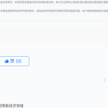
承担法律责任。如发现预览链接内容涉及侵权或违规，用户应立即停止使用并通过网站指定渠道提交删
。本网站保留修改免责声明的权利，修改后的声明将同步更新至预览链接页面，用户继续使用即视为接
赞
(0)
用等新经济领域