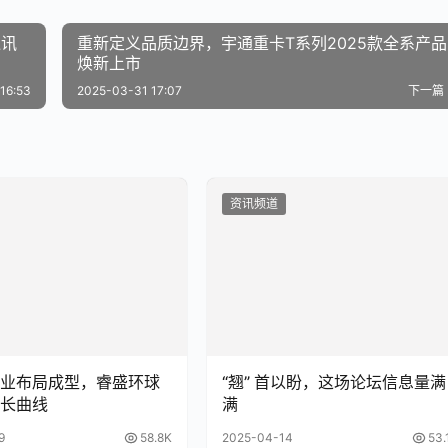
通讯
重新定义品质边界，宇通重卡T系列2025款全系产品
焕新上市
16:53
2025-03-31 17:07
下一篇
资讯频道
业布局成型，睿盛环球
“翘” 首以盼，这场论坛信息量满
长曲线
满
9
58.8K
2025-04-14
53.