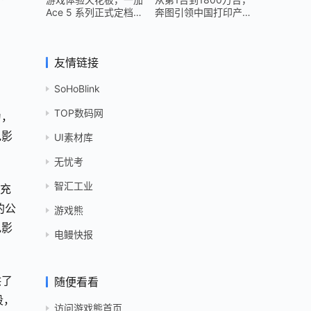
Ace 5 系列正式定档
奔图引领中国打印产业
12 月 26 日
跻身世界头部
友情链接
SoHoBlink
TOP数码网
为，
电影
UI素材库
无忧考
智汇工业
未充
的公
游戏熊
电影
电鳗快报
供了
随便看看
段，
访问游戏熊首页