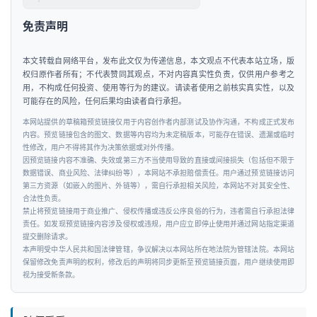
&
出
免责声明
行
本文转载自网络平台，发布此文仅为传递信息，本文观点不代表本站立场，版
权归原作者所有；不代表赞同其观点，不对内容真实性负责，仅供用户参考之
行
用，不构成任何投资、使用等行为的建议。请读者使用之前核实真实性，以及
业
可能存在的风险，任何后果均由读者自行承担。
资
本网站提供的草稿箱预览链接仅用于内容创作者内部测试及协作沟通，不构成正式发布
讯
内容。预览链接包含的图文、数据等内容均为未定稿版本，可能存在错误、遗漏或临时
性修改，用户不得将其作为决策依据或对外传播。
因预览链接内容不准确、失效或第三方不当使用导致的直接或间接损失（包括但不限于
数据错误、商业风险、法律纠纷等），本网站不承担赔偿责任。用户通过预览链接访问
第三方资源（如嵌入的图片、外链等），需自行承担相关风险，本网站不对其安全性、
合法性负责。
禁止将预览链接用于商业推广、侵权传播或违反公序良俗的行为，违者需自行承担法律
责任。如发现预览链接内容涉及侵权或违规，用户应立即停止使用并通过网站指定渠道
提交删除请求。
本声明受中华人民共和国法律管辖，争议解决以本网站所在地法院为管辖法院。本网站
保留修改免责声明的权利，修改后的声明将同步更新至预览链接页面，用户继续使用即
视为接受新条款。