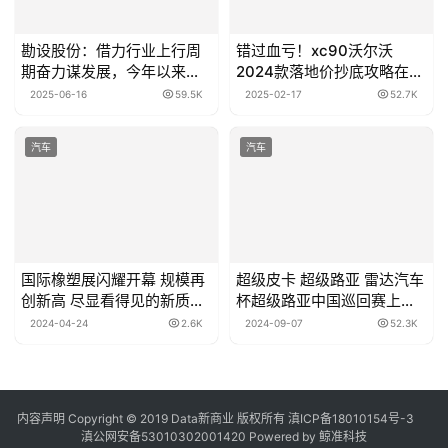
勘设股份：借力行业上行周
错过血亏！xc90沃尔沃
期奋力谋发展，今年以来中
2024款落地价抄底攻略在
标项目不断
此！
2025-06-16
59.5K
2025-02-17
52.7K
汽车
汽车
国际橡塑展闪耀开幕 规模再
超级皮卡 超级路亚 雷达汽车
创新高 尽显看得见的新质生
杯超级路亚中国巡回赛上海
产力
站启幕
2024-04-24
2.6K
2024-09-07
52.3K
内容声明
Copyright © 2019
Data新商业
版权所有
滇ICP备18010154号-3
滇公网安备53010302001420
Powered by 鲸准科技