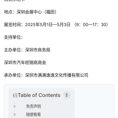
观
察
地点：深圳会展中心（福田）
新
展览时间：2025年5月1日—5月3日 （9：00—17：30）
科
技
支持单位：
投
主办单位：深圳市商务局
融
资
深圳市汽车经销商商会
人
承办单位：深圳市满满逸逸文化传播有限公司
工
智
能
Table of Contents
免责声明
汽
车
随便看看