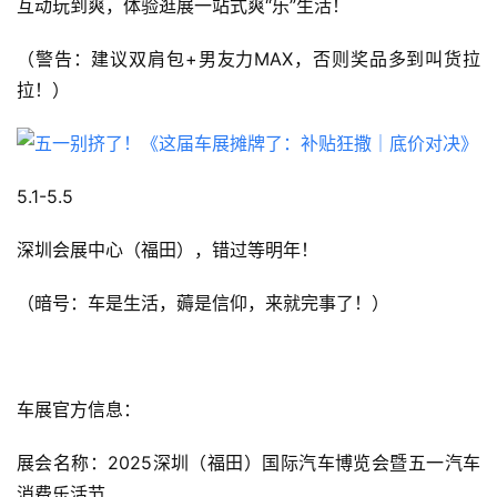
互动玩到爽，体验逛展一站式爽“乐”生活！
（警告：建议双肩包+男友力MAX，否则奖品多到叫货拉
拉！）
5.1-5.5
深圳会展中心（福田），错过等明年！
（暗号：车是生活，薅是信仰，来就完事了！）
首
页
车展官方信息：
新
商
展会名称：2025深圳（福田）国际汽车博览会暨五一汽车
业
消费乐活节