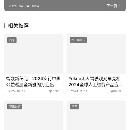
2025-04-14 10:54
下一篇
相关推荐
汽车
汽车&出行
智联新纪元：2024安行中国
Yokee无人驾驶观光车亮相
公益巡展全新雅阁打造出行
2024全球人工智能产品应用
新生态
博览会-苏州
2024-07-17
5.3K
2024-12-11
66.0K
资讯频道
汽车