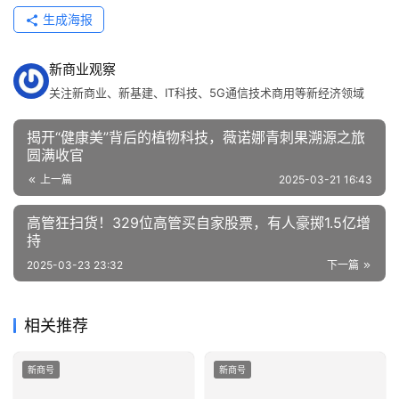
生成海报
新商业观察
关注新商业、新基建、IT科技、5G通信技术商用等新经济领域
揭开“健康美”背后的植物科技，薇诺娜青刺果溯源之旅
圆满收官
上一篇
2025-03-21 16:43
高管狂扫货！329位高管买自家股票，有人豪掷1.5亿增
持
2025-03-23 23:32
下一篇
相关推荐
新商号
新商号