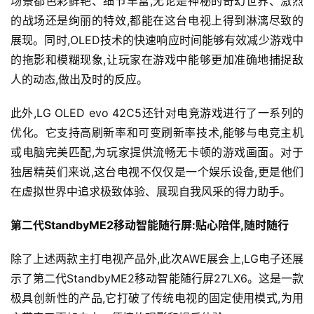
场景都色彩鲜艳、细节丰富,无论是神秘的奇幻世界、激烈
的战场还是绚丽的特效,都能在这台电视上得到淋漓尽致的
展现。同时,OLED技术的快速响应时间能够有效减少游戏中
的拖影和模糊现象,让玩家在游戏中能够更加准确地捕捉敌
人的动态,做出及时的反应。
此外,LG OLED evo 42C5还针对电竞游戏进行了一系列的
优化。它支持高刷新率和可变刷新率技术,能够与电竞主机
首
或电脑完美匹配,为玩家提供流畅无卡顿的游戏画面。对于
页
独居精英们来说,这台电视不仅仅是一个娱乐设备,更是他们
在虚拟世界中追求极致体验、展现自我风采的得力助手。
新
商
第二代StandbyME2移动智能随行屏:贴心陪伴,随时随行
业
观
除了上述两款主打电视产品外,此次AWE展会上,LG电子还展
察
示了第二代StandbyME2移动智能随行屏27LX6。这是一款
极具创新性的产品,它打破了传统电视的固定使用模式,为用
新