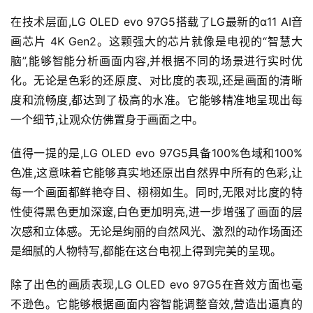
在技术层面,LG OLED evo 97G5搭载了LG最新的α11 AI音
画芯片 4K Gen2。这颗强大的芯片就像是电视的“智慧大
脑”,能够智能分析画面内容,并根据不同的场景进行实时优
化。无论是色彩的还原度、对比度的表现,还是画面的清晰
度和流畅度,都达到了极高的水准。它能够精准地呈现出每
一个细节,让观众仿佛置身于画面之中。
值得一提的是,LG OLED evo 97G5具备100%色域和100%
色准,这意味着它能够真实地还原出自然界中所有的色彩,让
每一个画面都鲜艳夺目、栩栩如生。同时,无限对比度的特
性使得黑色更加深邃,白色更加明亮,进一步增强了画面的层
次感和立体感。无论是绚丽的自然风光、激烈的动作场面还
是细腻的人物特写,都能在这台电视上得到完美的呈现。
除了出色的画质表现,LG OLED evo 97G5在音效方面也毫
不逊色。它能够根据画面内容智能调整音效,营造出逼真的