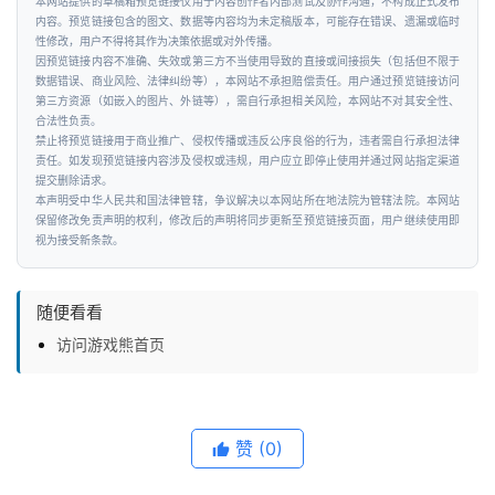
本网站提供的草稿箱预览链接仅用于内容创作者内部测试及协作沟通，不构成正式发布
内容。预览链接包含的图文、数据等内容均为未定稿版本，可能存在错误、遗漏或临时
性修改，用户不得将其作为决策依据或对外传播。
因预览链接内容不准确、失效或第三方不当使用导致的直接或间接损失（包括但不限于
数据错误、商业风险、法律纠纷等），本网站不承担赔偿责任。用户通过预览链接访问
第三方资源（如嵌入的图片、外链等），需自行承担相关风险，本网站不对其安全性、
合法性负责。
禁止将预览链接用于商业推广、侵权传播或违反公序良俗的行为，违者需自行承担法律
责任。如发现预览链接内容涉及侵权或违规，用户应立即停止使用并通过网站指定渠道
提交删除请求。
本声明受中华人民共和国法律管辖，争议解决以本网站所在地法院为管辖法院。本网站
保留修改免责声明的权利，修改后的声明将同步更新至预览链接页面，用户继续使用即
视为接受新条款。
随便看看
访问游戏熊首页
赞
(0)