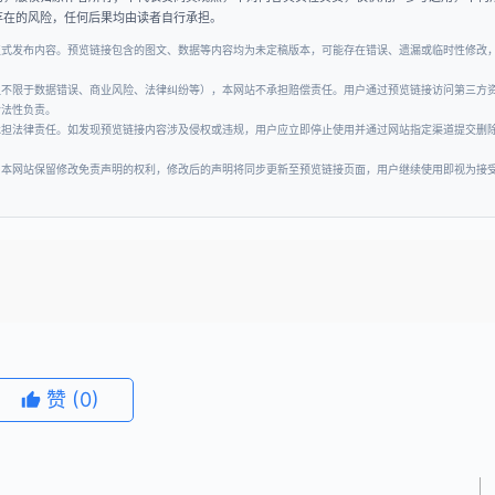
存在的风险，任何后果均由读者自行承担。
正式发布内容。预览链接包含的图文、数据等内容均为未定稿版本，可能存在错误、遗漏或临时性修改
但不限于数据错误、商业风险、法律纠纷等），本网站不承担赔偿责任。用户通过预览链接访问第三方
合法性负责。
承担法律责任。如发现预览链接内容涉及侵权或违规，用户应立即停止使用并通过网站指定渠道提交删
。本网站保留修改免责声明的权利，修改后的声明将同步更新至预览链接页面，用户继续使用即视为接
赞
(0)