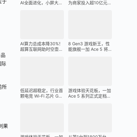
位于
AI全面进化，小屏大魔
为商家投入超10亿元广
王一加 13T 搭载
告金补贴 上不封顶
AI算力总成本降30%！
8 Gen3 游戏新王，性
超算互联网助时空壶高
能旗舰一加 Ace 5 将
质量出海
在 12 月 26 日发布
产品
国际
前所
低延迟超稳定，行业首
游戏体验天花板，一加
颗电竞 Wi-Fi 芯片 G1
Ace 5 系列正式定档
助力一加 Ace 5 Pro 化
12 月 26 日
身穿墙王
刺果
游戏体验天花板，一加
从第1台到1800万台，