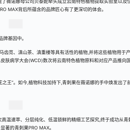
观了薇诺娜母公司贝泰妮牵头成立云南特色植物提取实验室以及
RO MAX背后所蕴含的品牌匠心有了更深切的体会。
的品牌基因中。
、马齿苋、滇山茶、滇重楼等具有活性的植物,并将这些植物用于
界皮肤病学大会(WCD)数次将云南特色植物原料和对应产品推向
之王”。如今,植物科技加持下,青刺果在薇诺娜的手中焕发出了
次高温速萃、分层纯化、低温锁鲜的精细工艺探究,终于成功从青
著的青刺果PRO MAX。