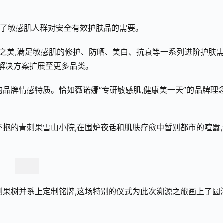
填补了敏感肌人群对安全有效护肤品的需要。
由之美,满足敏感肌的修护、防晒、美白、抗衰等一系列进阶护肤需
级解决方案扩展至更多品类。
品牌情感特质。恰如薇诺娜“专研敏感肌,健康美一天”的品牌理念
怀抱的青刺果雪山小院,在围炉夜话和肌肤疗愈中暂别都市的喧嚣,
刺果树并系上定制铭牌,这场特别的仪式为此次溯源之旅画上了圆