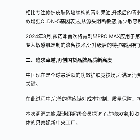
相比专注修护皮肤砖墙续构的青刺果油,升级后的青刺果
效增强CLDN-5基因表达,从源头阻断敏感,减少敏感
2024年3月,薇诺娜首次将青刺果PRO MAX应
专为敏感肌定制的渗留技术,让升级后的特护霜拥有
二、追求卓越,再创国货品牌品质新高度
中国现在是全球最活跃的功效护肤竞技场,为满足消
关键。
在此过程中,完善的供应链对成本控制、质量保障、
本次溯源之旅,薇诺娜超级会员探访了占地80亩,投
体的贝泰妮新中央工厂。