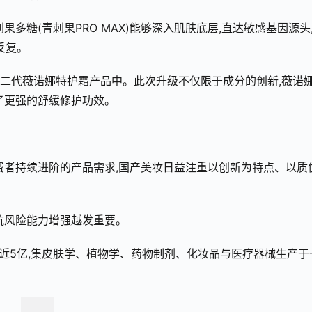
多糖(青刺果PRO MAX)能够深入肌肤底层,直达敏感基因源头
反复。
用于第二代薇诺娜特护霜产品中。此次升级不仅限于成分的创新,薇诺
了更强的舒缓修护功效。
费者持续进阶的产品需求,国产美妆日益注重以创新为特点、以质
抗风险能力增强越发重要。
资近5亿,集皮肤学、植物学、药物制剂、化妆品与医疗器械生产于