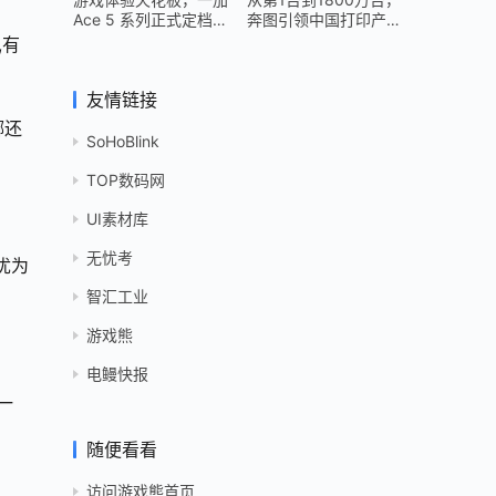
Ace 5 系列正式定档
奔图引领中国打印产业
12 月 26 日
跻身世界头部
,有
友情链接
娜还
SoHoBlink
TOP数码网
UI素材库
无忧考
优为
智汇工业
游戏熊
电鳗快报
一
随便看看
访问游戏熊首页