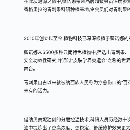
在此次溯源之旅中,薇诺娜带领品牌超级会员深度参
香格里拉的青刺果科研种植基地,令会员们对青刺果P
2010年创立以至今,植物科技已深深根植于薇诺娜
薇诺娜从6500多种云南特色植物中,筛选出青刺果
安全功效性研究,并通过“皮肤学界奥运会”之称的世
舞台。
青刺果自古以来就被纳西族人民称为疗愈伤口的“百花
未有的活力。
借助贝泰妮独创的分层控温技术,科研人员历经数十
油中提炼出了更高浓度、更稳定、舒缓修护效果更为显