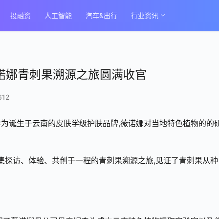
投融资
人工智能
汽车&出行
行业资讯
薇诺娜青刺果溯源之旅圆满收官
612
作为诞生于云南的皮肤学级护肤品牌,薇诺娜对当地特色植物的的
场集探访、体验、共创于一程的青刺果溯源之旅,见证了青刺果从种