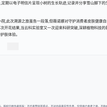
务,定期以电子明信片呈现小树的生长轨迹,记录并分享雪山脚下的
小院,此次溯源之旅虽告一段落,但薇诺娜对守护消费者皮肤健康自
次开花结果,当云科实验室又一次迎来科研突破,深耕植物科技的
的护肤体验。
场，版权归原作者所有；不代表赞同其观点，不对内容真实性负责，仅供用户参考之用，不构