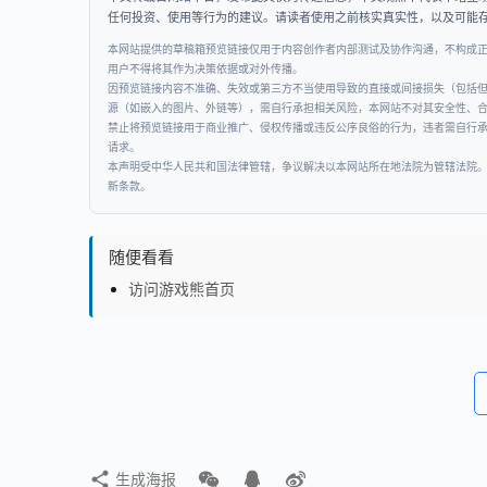
任何投资、使用等行为的建议。请读者使用之前核实真实性，以及可能
本网站提供的草稿箱预览链接仅用于内容创作者内部测试及协作沟通，不构成
用户不得将其作为决策依据或对外传播。
因预览链接内容不准确、失效或第三方不当使用导致的直接或间接损失（包括
源（如嵌入的图片、外链等），需自行承担相关风险，本网站不对其安全性、
禁止将预览链接用于商业推广、侵权传播或违反公序良俗的行为，违者需自行
请求。
本声明受中华人民共和国法律管辖，争议解决以本网站所在地法院为管辖法院
新条款。
随便看看
访问游戏熊首页
生成海报