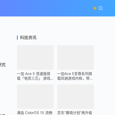
科技资讯
研究
一加 Ace 5 竞速版搭
一加Ace 5至尊系列搭
载「电竞三芯」 游戏
载风驰游戏内核，带来
体验超越同档所有手机
最强1% Low帧表现
满血 ColorOS 15 流畅
京东“春晓计划”再升级