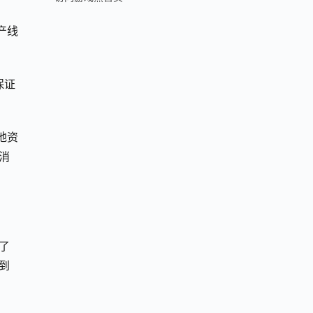
产线
保证
地资
消
了
到