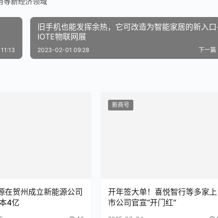
用等新经济领域
旧手机也能发挥余热，它可改造为智能家居的新入口
IOTE物联网展
11:13
2023-02-01 09:28
下一篇
新商号
源在贺州成立新能源公司
开年签大单！喜悦智行等多家上
资本4亿
市公司官宣“开门红”