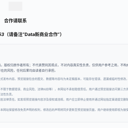
合作请联系
53
（请备注“Data新商业合作”）
场，版权归原作者所有；不代表赞同其观点，不对内容真实性负责，仅供用户参考之用，不构
存在的风险，任何后果均由读者自行承担。
正式发布内容。预览链接包含的图文、数据等内容均为未定稿版本，可能存在错误、遗漏或临时性修改
但不限于数据错误、商业风险、法律纠纷等），本网站不承担赔偿责任。用户通过预览链接访问第三方
合法性负责。
承担法律责任。如发现预览链接内容涉及侵权或违规，用户应立即停止使用并通过网站指定渠道提交删
。本网站保留修改免责声明的权利，修改后的声明将同步更新至预览链接页面，用户继续使用即视为接