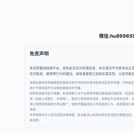
微信:
hu86965
免责声明
本文转载自网络平台，发布此文仅为传递信息，本文观点不代表本站立
任何投资、使用等行为的建议。请读者使用之前核实真实性，以及可能
本网站提供的草稿箱预览链接仅用于内容创作者内部测试及协作沟通，不构成
用户不得将其作为决策依据或对外传播。
因预览链接内容不准确、失效或第三方不当使用导致的直接或间接损失（包括
源（如嵌入的图片、外链等），需自行承担相关风险，本网站不对其安全性、
禁止将预览链接用于商业推广、侵权传播或违反公序良俗的行为，违者需自行
请求。
本声明受中华人民共和国法律管辖，争议解决以本网站所在地法院为管辖法院
新条款。