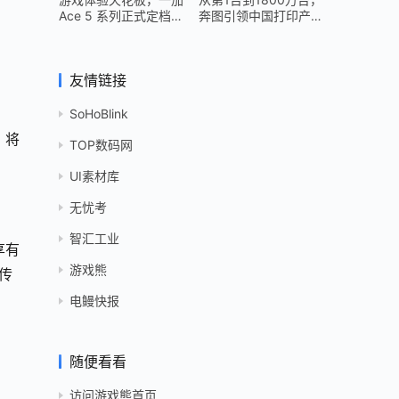
Ace 5 系列正式定档
奔图引领中国打印产业
12 月 26 日
跻身世界头部
友情链接
SoHoBlink
，将
TOP数码网
UI素材库
无忧考
智汇工业
享有
游戏熊
传
电鳗快报
随便看看
访问游戏熊首页