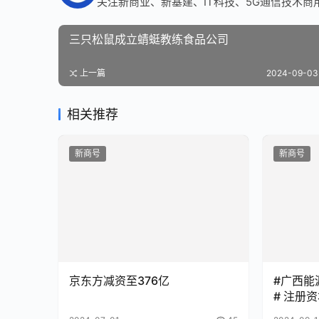
关注新商业、新基建、IT科技、5G通信技术商
三只松鼠成立蜻蜓教练食品公司
上一篇
2024-09-03 
相关推荐
新商号
新商号
京东方减资至376亿
#广西能
# 注册