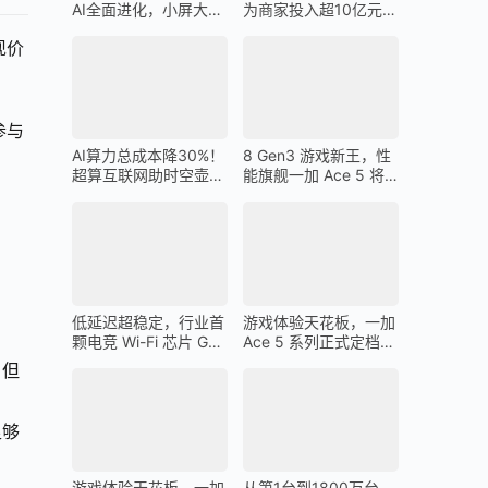
AI全面进化，小屏大魔
为商家投入超10亿元广
王一加 13T 搭载
告金补贴 上不封顶
现价
参与
AI算力总成本降30%！
8 Gen3 游戏新王，性
超算互联网助时空壶高
能旗舰一加 Ace 5 将
质量出海
在 12 月 26 日发布
低延迟超稳定，行业首
游戏体验天花板，一加
颗电竞 Wi-Fi 芯片 G1
Ace 5 系列正式定档
助力一加 Ace 5 Pro 化
12 月 26 日
，但
身穿墙王
足够
游戏体验天花板，一加
从第1台到1800万台，