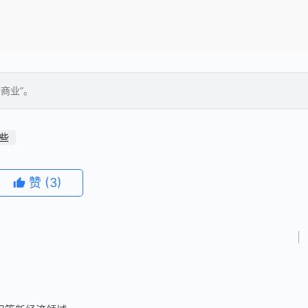
新商业”。
些
赞
(3)