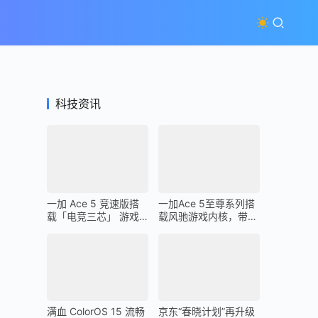
科技资讯
一加 Ace 5 竞速版搭
一加Ace 5至尊系列搭
载「电竞三芯」 游戏
载风驰游戏内核，带来
体验超越同档所有手机
最强1% Low帧表现
满血 ColorOS 15 流畅
京东“春晓计划”再升级