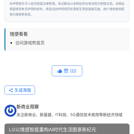
本声明受中华人民共和国法律管辖，争议解决以本网站所在地法院为管辖法院。本网站
保留修改免责声明的权利，修改后的声明将同步更新至预览链接页面，用户继续使用即
视为接受新条款。
随便看看
访问游戏熊首页
赞
(0)
生成海报
新商业观察
关注新商业、新基建、IT科技、5G通信技术商用等新经济领域
LG以情感智能重构AI时代生活图景新纪元