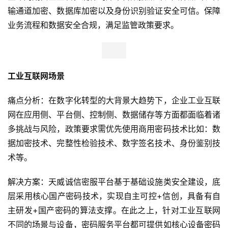
商
输通道加密、数据库加密以及身份识别验证安全可信。保障
业
业务流程和数据安全合规，满足监管政策要求。
观
察
新
工业互联网场景
科
技
痛点分析：在数字化转型的大背景大趋势下，企业工业互联
网在应用侧、平台侧、控制侧、数据储存等方面都面临着诸
投
多挑战与风险，政策要求需优先使用商用密码技术比如：数
融
据加密技术、完整性检验技术、数字签名技术、身份鉴别技
资
术等。
人
解决方案：天威诚信密服平台基于基础设施类安全建设，底
工
层采用核心国产密码技术，实现自主可控+信创，具备有自
智
能
主研发+国产密码的算法支撑。在此之上，针对工业互联网
不同的场景与设备，密码服务平台都可提供如核心设备密码