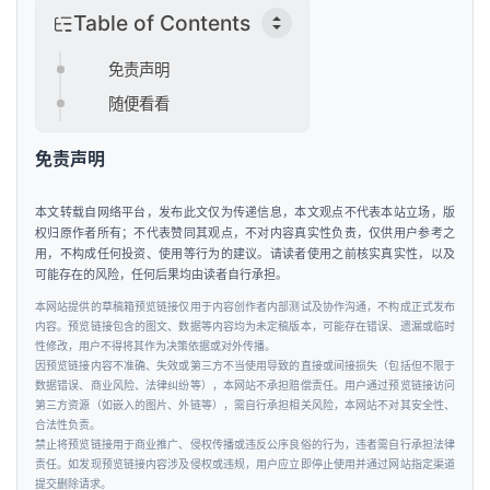
Table of Contents
免责声明
随便看看
免责声明
本文转载自网络平台，发布此文仅为传递信息，本文观点不代表本站立场，版
权归原作者所有；不代表赞同其观点，不对内容真实性负责，仅供用户参考之
用，不构成任何投资、使用等行为的建议。请读者使用之前核实真实性，以及
可能存在的风险，任何后果均由读者自行承担。
本网站提供的草稿箱预览链接仅用于内容创作者内部测试及协作沟通，不构成正式发布
内容。预览链接包含的图文、数据等内容均为未定稿版本，可能存在错误、遗漏或临时
性修改，用户不得将其作为决策依据或对外传播。
因预览链接内容不准确、失效或第三方不当使用导致的直接或间接损失（包括但不限于
数据错误、商业风险、法律纠纷等），本网站不承担赔偿责任。用户通过预览链接访问
第三方资源（如嵌入的图片、外链等），需自行承担相关风险，本网站不对其安全性、
合法性负责。
禁止将预览链接用于商业推广、侵权传播或违反公序良俗的行为，违者需自行承担法律
责任。如发现预览链接内容涉及侵权或违规，用户应立即停止使用并通过网站指定渠道
提交删除请求。