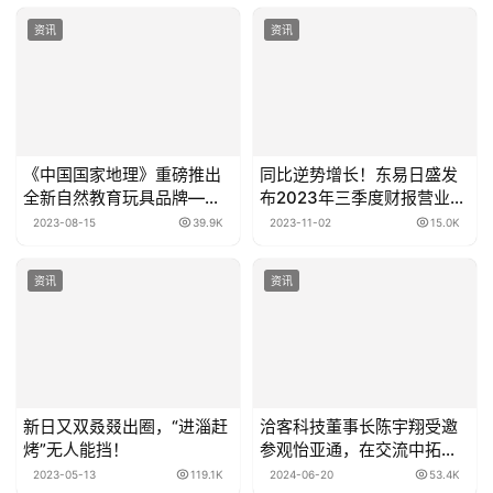
资讯
资讯
《中国国家地理》重磅推出
同比逆势增长！东易日盛发
全新自然教育玩具品牌——
布2023年三季度财报营业收
梦巴格
入20.99亿
2023-08-15
39.9K
2023-11-02
15.0K
资讯
资讯
新日又双叒叕出圈，“进淄赶
​洽客科技董事长陈宇翔受邀
烤”无人能挡！
参观怡亚通，在交流中拓宽
爱用商城发展思路
2023-05-13
119.1K
2024-06-20
53.4K