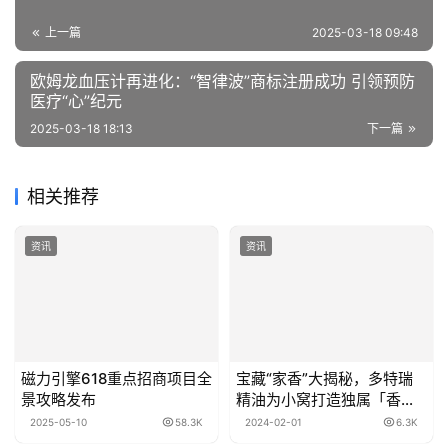
上一篇
2025-03-18 09:48
欧姆龙血压计再进化：“智律波”商标注册成功 引领预防
医疗“心”纪元
2025-03-18 18:13
下一篇
相关推荐
资讯
资讯
磁力引擎618重点招商项目全
宝藏“家香”大揭秘，多特瑞
景攻略发布
精油为小窝打造独属「香气
印记」
2025-05-10
58.3K
2024-02-01
6.3K