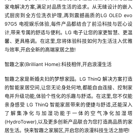
家电解决方案,满足对品质生活的追求。从无缝设计的嵌入
式厨房到全方位洗衣护理,再到震撼画质的LG OLED evo 
97G5 电视娱乐体验,每件产品都结合了前沿科技与匠心设
计,带来专属的舒适与便利。LG 电子让您的家更智慧、更温
馨、更具格调。在这里,您将体验科技如何为生活注入优雅
与效率,开启全新的高端家居之旅!
智趣之家(Brilliant Home):科技相伴,开启浪漫生活
智趣之家是新婚夫妇的梦想家园。LG ThinQ 解决方案打造
的智能家居空间,让您无论身处何地,都能自由连接、控制家
电并升级功能,体验个性化的乐趣与舒适。在这里,您不仅能
亲身感受 LG ThinQ 智能家居带来的便捷与舒适,还能深入
了解集净化与加湿功能于一体的空气净化加湿塔
(HydroTower),以及更多创新产品联合为您打造高品质的家
居生活。快来智趣之家展区,开启您的浪漫科技生活之旅吧!