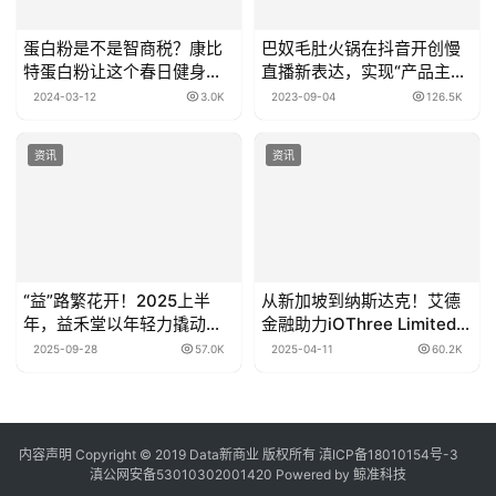
蛋白粉是不是智商税？康比
巴奴毛肚火锅在抖音开创慢
特蛋白粉让这个春日健身更
直播新表达，实现“产品主
有型
义”破圈
2024-03-12
3.0K
2023-09-04
126.5K
资讯
资讯
“益”路繁花开！2025上半
从新加坡到纳斯达克！艾德
年，益禾堂以年轻力撬动茶
金融助力iOThree Limited踏
饮新增长
足国际资本市场
2025-09-28
57.0K
2025-04-11
60.2K
内容声明
Copyright © 2019
Data新商业
版权所有
滇ICP备18010154号-3
滇公网安备53010302001420
Powered by 鲸准科技