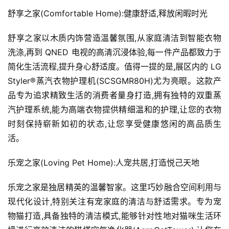
舒享之家(Comfortable Home):健康舒适,释放闲暇时光
舒享之家以木质内饰营造温馨氛围,从家庭清洁到智能衣物
洗涤,再到 QNED 电视的高清沉浸体验,每一件产品都致力于
简化生活流程,提升身心舒适度。值得一提的是,展区内的 LG 
Styler®蒸汽衣物护理机(SCSGMR80H)尤为亮眼。这款产
品专为追求精致生活的消费者量身打造,拥有独特的双重蒸
汽护理系统,能为高端衣物提供精细温和的护理,让您的衣物
时刻保持崭新如初的状态,让您享受健康悠闲的高品质生
活。
乐宠之家(Loving Pet Home):人宠共居,打造悦己天地
乐宠之家是独居精英的温馨智家。这里巧妙融合空间利用与
现代化设计,特别关注有宠家庭的清洁与舒适需求。专为宠
物猫打造,具备独特的清洁模式,能够针对性地对猫咪生活环