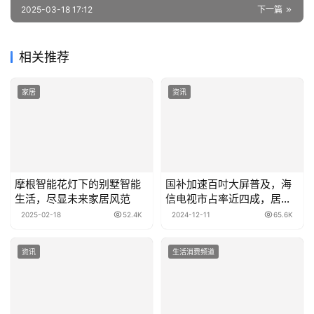
2025-03-18 17:12
下一篇
相关推荐
家居
资讯
摩根智能花灯下的别墅智能
国补加速百吋大屏普及，海
生活，尽显未来家居风范
信电视市占率近四成，居行
业第一
2025-02-18
52.4K
2024-12-11
65.6K
资讯
生活消费频道