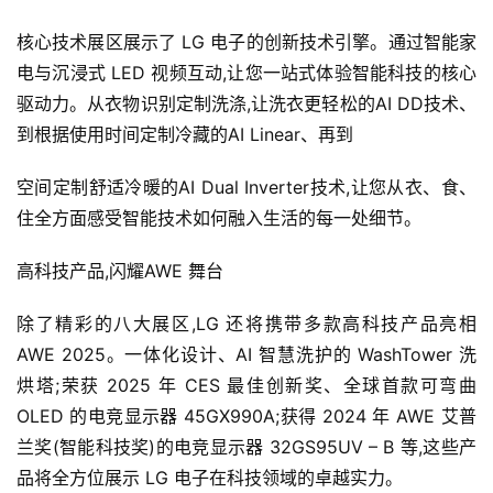
资
核心技术展区展示了 LG 电子的创新技术引擎。通过智能家
人
电与沉浸式 LED 视频互动,让您一站式体验智能科技的核心
工
驱动力。从衣物识别定制洗涤,让洗衣更轻松的AI DD技术、
智
到根据使用时间定制冷藏的AI Linear、再到
能
空间定制舒适冷暖的AI Dual Inverter技术,让您从衣、食、
汽
住全方面感受智能技术如何融入生活的每一处细节。
车
&
高科技产品,闪耀AWE 舞台
出
行
除了精彩的八大展区,LG 还将携带多款高科技产品亮相 
AWE 2025。一体化设计、AI 智慧洗护的 WashTower 洗
行
烘塔;荣获 2025 年 CES 最佳创新奖、全球首款可弯曲 
业
OLED 的电竞显示器 45GX990A;获得 2024 年 AWE 艾普
资
兰奖(智能科技奖)的电竞显示器 32GS95UV – B 等,这些产
讯
品将全方位展示 LG 电子在科技领域的卓越实力。