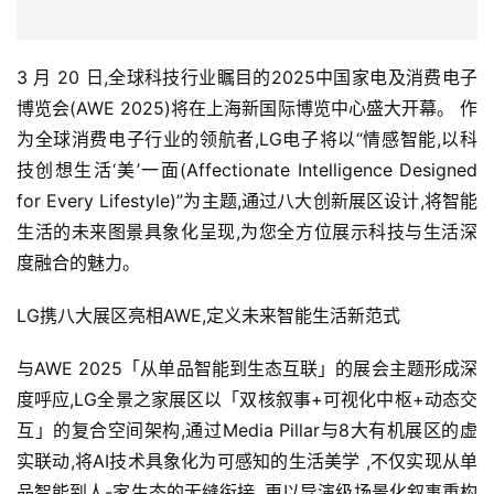
3 月 20 日,全球科技行业瞩目的2025中国家电及消费电子
博览会(AWE 2025)将在上海新国际博览中心盛大开幕。 作
为全球消费电子行业的领航者,LG电子将以“情感智能,以科
技创想生活‘美’一面(Affectionate Intelligence Designed 
for Every Lifestyle)”为主题,通过八大创新展区设计,将智能
生活的未来图景具象化呈现,为您全方位展示科技与生活深
度融合的魅力。
LG携八大展区亮相AWE,定义未来智能生活新范式
与AWE 2025「从单品智能到生态互联」的展会主题形成深
度呼应,LG全景之家展区以「双核叙事+可视化中枢+动态交
互」的复合空间架构,通过Media Pillar与8大有机展区的虚
实联动,将AI技术具象化为可感知的生活美学 ,不仅实现从单
品智能到人-家生态的无缝衔接 ,更以导演级场景化叙事重构