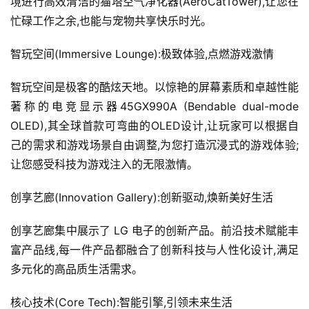
境进行高效清洁的猫塔空气净化器(AeroCatTower),让您在
忙碌工作之余,也能与宠物共享快乐时光。
首
智玩空间(Immersive Lounge):极致体验,点燃游戏激情
页
智玩空间是极客的酷炫天地。以惊艳的屏幕素质和卓越性能
新
著称的电竞显示器45GX990A (Bendable dual-mode 
商
OLED),其全球首款可弯曲的OLED设计,让玩家可以根据自
业
己的需求和游戏场景自由调整,为您打造沉浸式的游戏体验;
观
让您感受科技为游戏注入的无限激情。
察
创享艺廊(Innovation Gallery):创新驱动,焕新美好生活
新
科
创享艺廊集中展示了 LG 电子的创新产品。前沿技术赋能丰
技
富产品线,每一件产品都融合了创新科技与人性化设计,满足
多元化的高品质生活需求。
投
融
核心技术(Core Tech):智能引擎,引领未来生活