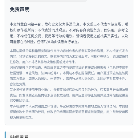
免责声明
本文转载自网络平台，发布此文仅为传递信息，本文观点不代表本站立场，版
权归原作者所有；不代表赞同其观点，不对内容真实性负责，仅供用户参考之
用，不构成任何投资、使用等行为的建议。请读者使用之前核实真实性，以及
可能存在的风险，任何后果均由读者自行承担。
本网站提供的草稿箱预览链接仅用于内容创作者内部测试及协作沟通，不构成正式发布
内容。预览链接包含的图文、数据等内容均为未定稿版本，可能存在错误、遗漏或临时
性修改，用户不得将其作为决策依据或对外传播。
因预览链接内容不准确、失效或第三方不当使用导致的直接或间接损失（包括但不限于
数据错误、商业风险、法律纠纷等），本网站不承担赔偿责任。用户通过预览链接访问
第三方资源（如嵌入的图片、外链等），需自行承担相关风险，本网站不对其安全性、
合法性负责。
禁止将预览链接用于商业推广、侵权传播或违反公序良俗的行为，违者需自行承担法律
责任。如发现预览链接内容涉及侵权或违规，用户应立即停止使用并通过网站指定渠道
提交删除请求。
本声明受中华人民共和国法律管辖，争议解决以本网站所在地法院为管辖法院。本网站
保留修改免责声明的权利，修改后的声明将同步更新至预览链接页面，用户继续使用即
视为接受新条款。
随便看看