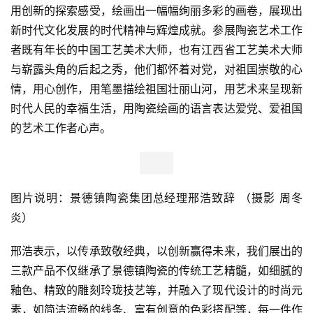
用创新的探索感受，绘画出一幅幅绚丽多彩的画卷，展现出
新时代文化发展的时代精神与辉煌成就。参展陶瓷艺术工作
者既有年长的中国工艺美术大师，也有江西省工艺美术大师
与崭露头角的后起之秀，他们都怀着对党，对祖国崇敬的心
情，用心创作，用笔墨描绘祖国壮丽山河，用艺术来呈现新
时代人民的幸福生活，用陶瓷绘画的语言表达爱党、爱祖国
的艺术工作者心声。
图片说明：景德镇陶瓷集团总经理邢浩致辞 （摄影 周冬
炎）
邢浩表示，以传承致敬经典，以创新赢得未来，我们展出的
三款产品不仅继承了景德镇陶瓷的传统工艺精髓，如细腻的
釉色、精致的雕刻玲珑技艺等，并融入了现代设计的时尚元
素，如简洁流畅的线条、富有创意的色彩搭配等，每一件作