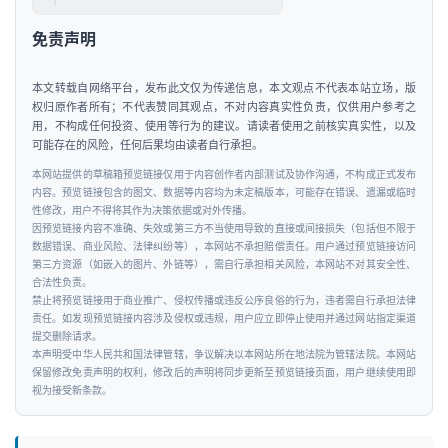
免责声明
本文转载自网络平台，发布此文仅为传递信息，本文观点不代表本站立场，版
权归原作者所有；不代表赞同其观点，不对内容真实性负责，仅供用户参考之
用，不构成任何投资、使用等行为的建议。请读者使用之前核实真实性，以及
可能存在的风险，任何后果均由读者自行承担。
本网站提供的草稿箱预览链接仅用于内容创作者内部测试及协作沟通，不构成正式发布
内容。预览链接包含的图文、数据等内容均为未定稿版本，可能存在错误、遗漏或临时
性修改，用户不得将其作为决策依据或对外传播。
因预览链接内容不准确、失效或第三方不当使用导致的直接或间接损失（包括但不限于
数据错误、商业风险、法律纠纷等），本网站不承担赔偿责任。用户通过预览链接访问
第三方资源（如嵌入的图片、外链等），需自行承担相关风险，本网站不对其安全性、
合法性负责。
禁止将预览链接用于商业推广、侵权传播或违反公序良俗的行为，违者需自行承担法律
责任。如发现预览链接内容涉及侵权或违规，用户应立即停止使用并通过网站指定渠道
提交删除请求。
本声明受中华人民共和国法律管辖，争议解决以本网站所在地法院为管辖法院。本网站
保留修改免责声明的权利，修改后的声明将同步更新至预览链接页面，用户继续使用即
视为接受新条款。