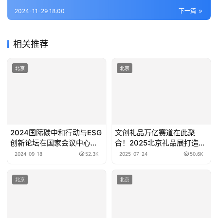
2024-11-29 18:00
下一篇
相关推荐
北京
北京
2024国际碳中和行动与ESG
文创礼品万亿赛道在此聚
创新论坛在国家会议中心成
合！2025北京礼品展打造七
功举办
大主题商机
2024-09-18
52.3K
2025-07-24
50.6K
北京
北京