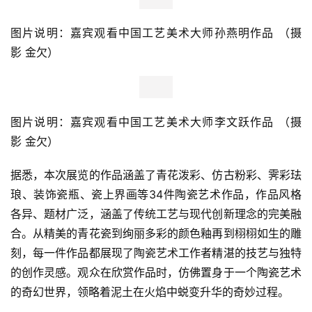
资
图片说明：嘉宾观看中国工艺美术大师孙燕明作品 （摄
人
影 金欠）
工
智
能
图片说明：嘉宾观看中国工艺美术大师李文跃作品 （摄
汽
影 金欠）
车
&
据悉，本次展览的作品涵盖了青花泼彩、仿古粉彩、霁彩珐
出
琅、装饰瓷瓶、瓷上界画等34件陶瓷艺术作品，作品风格
行
各异、题材广泛，涵盖了传统工艺与现代创新理念的完美融
合。从精美的青花瓷到绚丽多彩的颜色釉再到栩栩如生的雕
行
刻，每一件作品都展现了陶瓷艺术工作者精湛的技艺与独特
业
资
的创作灵感。观众在欣赏作品时，仿佛置身于一个陶瓷艺术
讯
的奇幻世界，领略着泥土在火焰中蜕变升华的奇妙过程。