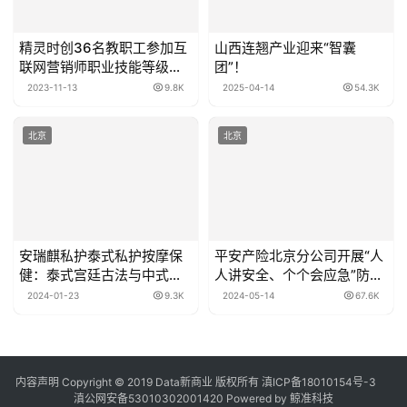
精灵时创36名教职工参加互
山西连翘产业迎来“智囊
联网营销师职业技能等级认
团”！
定巨量认证（OMC）一岗双
2023-11-13
9.8K
2025-04-14
54.3K
认项目考试
北京
北京
安瑞麒私护泰式私护按摩保
平安产险北京分公司开展“人
健：泰式宫廷古法与中式按
人讲安全、个个会应急”防灾
摩的完美结合
减灾日系列活动
2024-01-23
9.3K
2024-05-14
67.6K
内容声明
Copyright © 2019
Data新商业
版权所有
滇ICP备18010154号-3
滇公网安备53010302001420
Powered by 鲸准科技