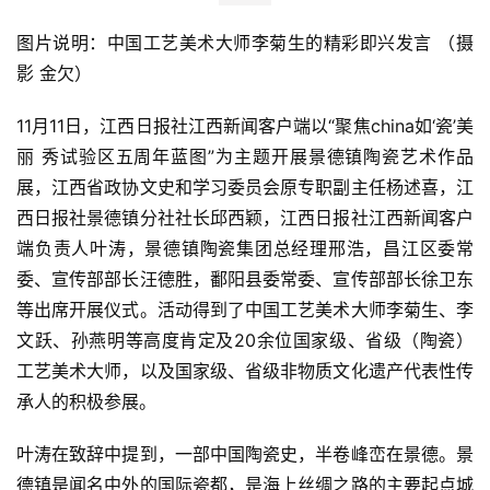
图片说明：中国工艺美术大师李菊生的精彩即兴发言 （摄
影 金欠）
11月11日，江西日报社江西新闻客户端以“聚焦china如‘瓷’美
丽 秀试验区五周年蓝图”为主题开展景德镇陶瓷艺术作品
展，江西省政协文史和学习委员会原专职副主任杨述喜，江
西日报社景德镇分社社长邱西颖，江西日报社江西新闻客户
端负责人叶涛，景德镇陶瓷集团总经理邢浩，昌江区委常
委、宣传部部长汪德胜，鄱阳县委常委、宣传部部长徐卫东
等出席开展仪式。活动得到了中国工艺美术大师李菊生、李
文跃、孙燕明等高度肯定及20余位国家级、省级（陶瓷）
工艺美术大师，以及国家级、省级非物质文化遗产代表性传
承人的积极参展。
叶涛在致辞中提到，一部中国陶瓷史，半卷峰峦在景德。景
德镇是闻名中外的国际瓷都，是海上丝绸之路的主要起点城