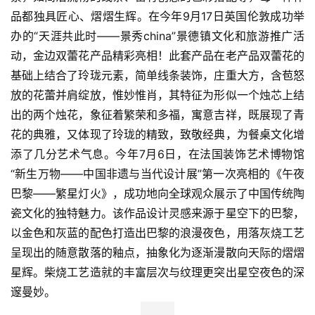
品都独具匠心、熠熠生辉。在今年9月17日英国伦敦成功举
办的“天涯共此时——景秀china”景德镇文化和旅游推广活
首
动，金边双蕾花产品精彩亮相！此套产品在老产品双蕾花的
页
基础上结合了玲珑元素，简单线条装饰，庄重大方，含苞怒
放的花蕾并肩绽放，惟妙惟肖，其特征为形似一个烛芯上结
新
出的两个烛花，象征着繁荣和多福，寓意吉祥，既展现了青
商
花的典雅，又体现了玲珑的精致，致敬经典，为餐桌文化增
业
添了几分艺术气息。今年7月6日，在法国装饰艺术博物馆
观
“新生万物——中国非遗与当代设计展”第一次亮相的《午夜
察
巴黎——繁星灯火》，成功地向全球观众展示了中国传统陶
瓷文化的独特魅力。该作品设计灵感来源于星空下的巴黎，
新
科
以金色和灰蓝的配色打造出巴黎的浪漫夜色，用落灰烧工艺
技
呈现出的随意散落的釉点，抽象化为逐渐漫散向天际的熠熠
星辉。柴烧工艺造就的丰富层次与纹理更突出星空夜色的深
投
邃曼妙。
融