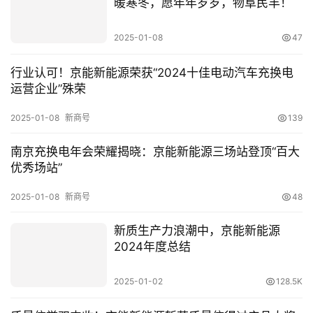
暖寒冬，愿年年岁岁，物阜民丰！
2025-01-08
47
首
页
行业认可！京能新能源荣获“2024十佳电动汽车充换电
运营企业”殊荣
新
商
2025-01-08
新商号
139
业
南京充换电年会荣耀揭晓：京能新能源三场站登顶“百大
观
优秀场站”
察
2025-01-08
新商号
48
新
科
新质生产力浪潮中，京能新能源
技
2024年度总结
投
2025-01-02
128.5K
融
资