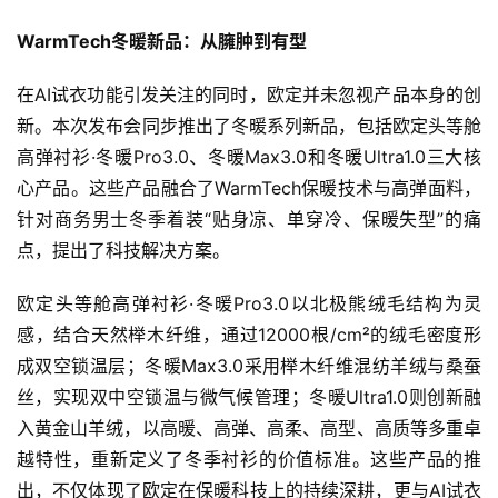
WarmTech冬暖新品：从臃肿到有型
在AI试衣功能引发关注的同时，欧定并未忽视产品本身的创
新。本次发布会同步推出了冬暖系列新品，包括欧定头等舱
高弹衬衫·冬暖Pro3.0、冬暖Max3.0和冬暖Ultra1.0三大核
心产品。这些产品融合了WarmTech保暖技术与高弹面料，
针对商务男士冬季着装“贴身凉、单穿冷、保暖失型”的痛
点，提出了科技解决方案。
欧定头等舱高弹衬衫·冬暖Pro3.0以北极熊绒毛结构为灵
感，结合天然榉木纤维，通过12000根/cm²的绒毛密度形
成双空锁温层；冬暖Max3.0采用榉木纤维混纺羊绒与桑蚕
丝，实现双中空锁温与微气候管理；冬暖Ultra1.0则创新融
入黄金山羊绒，以高暖、高弹、高柔、高型、高质等多重卓
越特性，重新定义了冬季衬衫的价值标准。这些产品的推
出，不仅体现了欧定在保暖科技上的持续深耕，更与AI试衣