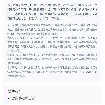
本文转载自网络平台，发布此文仅为传递信息，本文观点不代表本站立场，版
权归原作者所有；不代表赞同其观点，不对内容真实性负责，仅供用户参考之
用，不构成任何投资、使用等行为的建议。请读者使用之前核实真实性，以及
可能存在的风险，任何后果均由读者自行承担。
本网站提供的草稿箱预览链接仅用于内容创作者内部测试及协作沟通，不构成正式发布
内容。预览链接包含的图文、数据等内容均为未定稿版本，可能存在错误、遗漏或临时
性修改，用户不得将其作为决策依据或对外传播。
因预览链接内容不准确、失效或第三方不当使用导致的直接或间接损失（包括但不限于
数据错误、商业风险、法律纠纷等），本网站不承担赔偿责任。用户通过预览链接访问
第三方资源（如嵌入的图片、外链等），需自行承担相关风险，本网站不对其安全性、
合法性负责。
禁止将预览链接用于商业推广、侵权传播或违反公序良俗的行为，违者需自行承担法律
责任。如发现预览链接内容涉及侵权或违规，用户应立即停止使用并通过网站指定渠道
提交删除请求。
本声明受中华人民共和国法律管辖，争议解决以本网站所在地法院为管辖法院。本网站
保留修改免责声明的权利，修改后的声明将同步更新至预览链接页面，用户继续使用即
视为接受新条款。
随便看看
访问游戏熊首页