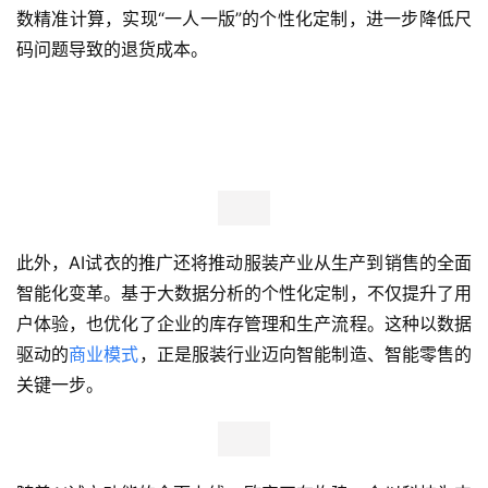
数精准计算，实现“一人一版”的个性化定制，进一步降低尺
码问题导致的退货成本。
新
科
技
投
融
资
此外，AI试衣的推广还将推动服装产业从生产到销售的全面
人
智能化变革。基于大数据分析的个性化定制，不仅提升了用
工
户体验，也优化了企业的库存管理和生产流程。这种以数据
智
能
驱动的
商业模式
，正是服装行业迈向智能制造、智能零售的
关键一步。
汽
车
&