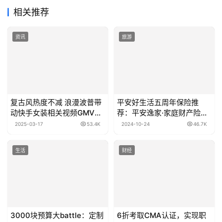
相关推荐
资讯
旅游
复古风热度不减 浪漫波普带
平安好生活五周年保险推
动快手女装相关视频GMV同
荐：平安逸家·家庭财产险
比增长487%
（家政服务版）
2025-03-17
53.4K
2024-10-24
46.7K
生活
财经
3000块预算大battle：定制
6折考取CMA认证，实现职