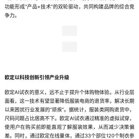
功能形成“产品+技术”的双轮驱动，共同构建品牌的综合竞
争力。
欧定以科技创新引领产业升级
首
页
欧定AI试衣的意义，远不止于提升个体购物体验。从行业层
面看，这一技术有望显著降低服装电商的退货率，解决长期
新
以来困扰行业发展的“顽疾”。据统计，服装类网购退货中，
商
尺码问题占比居高不下。欧定AI试衣通过精准的虚拟试穿，
业
使用户在购买前即能直观了解服装效果，从而减少决策偏
观
差。同时，通过欧定在线量体，通过33个部位120个制衣参
察