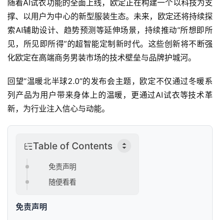
出
随着AI试衣功能的全面上线，欧定正在构建一个以科技为支
行
撑、以用户为中心的新型服装生态。未来，欧定还将持续探
索AI辅助设计、趋势预测等延伸场景，持续推动“所想即所
行
见，所见即所得”的超智能定制新时代。这些创新将不断强
业
化欧定在高端商务男装市场的技术壁垒与品牌护城河。
资
讯
回望“温暖北半球2.0”的发布会主题，欧定不仅通过冬暖系
列产品为用户带来身体上的温暖，更通过AI试衣等技术革
新，为行业注入信心与动能。
Table of Contents
免责声明
随便看看
免责声明