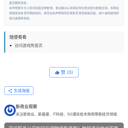
提交删除请求。
投
本声明受中华人民共和国法律管辖，争议解决以本网站所在地法院为管辖法院。本网站
融
保留修改免责声明的权利，修改后的声明将同步更新至预览链接页面，用户继续使用即
资
视为接受新条款。
人
随便看看
工
访问游戏熊首页
智
能
汽
赞
(0)
车
&
生成海报
出
行
新商业观察
行
关注新商业、新基建、IT科技、5G通信技术商用等新经济领域
业