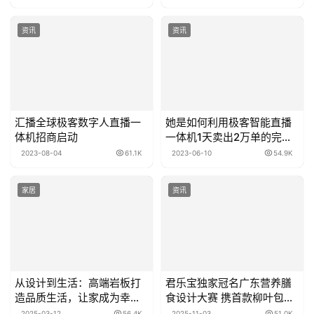
资讯
资讯
汇播全球极客数字人直播一
她是如何利用极客智能直播
体机招商启动
一体机1天卖出2万单的完美
逆变？
2023-08-04
61.1K
2023-06-10
54.9K
家居
资讯
从设计到生活：高端岩板打
君乐宝独家冠名广东营养膳
造品质生活，让家成为幸福
食设计大赛 携首款柳叶包学
的起点
生奶亮相
2025-03-12
56.4K
2025-11-03
51.0K