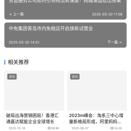
资
货运服务公司如何引领物流新速度？跨越速运给出答案
讯
上一篇
2025-05-20 11:58
中免集团青岛市内免税店开启焕新试营业
2025-05-20 14:31
下一篇
相关推荐
资讯
资讯
破局出海营销困局！香港汇
2023m峰会：淘系三中心增
通嘉达赋能企业全球增长
量新格局形成，阿里妈妈百
灵、万相台无界版上线！
2025-10-16
58.8K
2023-09-07
24.2K