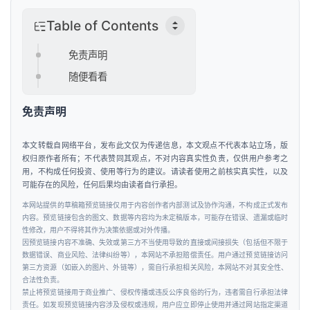
Table of Contents
免责声明
随便看看
首
页
免责声明
本文转载自网络平台，发布此文仅为传递信息，本文观点不代表本站立场，版
新
权归原作者所有；不代表赞同其观点，不对内容真实性负责，仅供用户参考之
商
用，不构成任何投资、使用等行为的建议。请读者使用之前核实真实性，以及
业
可能存在的风险，任何后果均由读者自行承担。
观
本网站提供的草稿箱预览链接仅用于内容创作者内部测试及协作沟通，不构成正式发布
察
内容。预览链接包含的图文、数据等内容均为未定稿版本，可能存在错误、遗漏或临时
性修改，用户不得将其作为决策依据或对外传播。
因预览链接内容不准确、失效或第三方不当使用导致的直接或间接损失（包括但不限于
新
数据错误、商业风险、法律纠纷等），本网站不承担赔偿责任。用户通过预览链接访问
科
第三方资源（如嵌入的图片、外链等），需自行承担相关风险，本网站不对其安全性、
合法性负责。
技
禁止将预览链接用于商业推广、侵权传播或违反公序良俗的行为，违者需自行承担法律
责任。如发现预览链接内容涉及侵权或违规，用户应立即停止使用并通过网站指定渠道