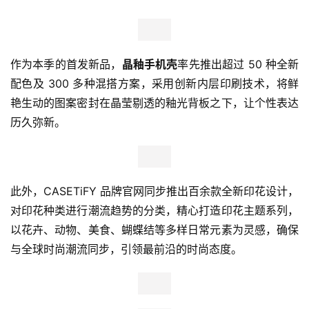
首
页
作为本季的首发新品，
晶釉手机壳
率先推出超过 50 种全新
配色及 300 多种混搭方案，采用创新内层印刷技术，将鲜
新
艳生动的图案密封在晶莹剔透的釉光背板之下，让个性表达
商
业
历久弥新。
观
察
新
此外，CASETiFY 品牌官网同步推出百余款全新印花设计，
科
对印花种类进行潮流趋势的分类，精心打造印花主题系列，
技
以花卉、动物、美食、蝴蝶结等多样日常元素为灵感，确保
与全球时尚潮流同步，引领最前沿的时尚态度。
投
融
资