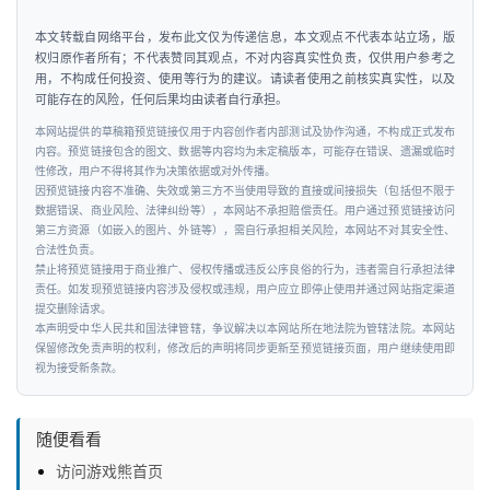
本文转载自网络平台，发布此文仅为传递信息，本文观点不代表本站立场，版
权归原作者所有；不代表赞同其观点，不对内容真实性负责，仅供用户参考之
用，不构成任何投资、使用等行为的建议。请读者使用之前核实真实性，以及
可能存在的风险，任何后果均由读者自行承担。
本网站提供的草稿箱预览链接仅用于内容创作者内部测试及协作沟通，不构成正式发布
内容。预览链接包含的图文、数据等内容均为未定稿版本，可能存在错误、遗漏或临时
性修改，用户不得将其作为决策依据或对外传播。
因预览链接内容不准确、失效或第三方不当使用导致的直接或间接损失（包括但不限于
数据错误、商业风险、法律纠纷等），本网站不承担赔偿责任。用户通过预览链接访问
第三方资源（如嵌入的图片、外链等），需自行承担相关风险，本网站不对其安全性、
合法性负责。
禁止将预览链接用于商业推广、侵权传播或违反公序良俗的行为，违者需自行承担法律
责任。如发现预览链接内容涉及侵权或违规，用户应立即停止使用并通过网站指定渠道
提交删除请求。
本声明受中华人民共和国法律管辖，争议解决以本网站所在地法院为管辖法院。本网站
保留修改免责声明的权利，修改后的声明将同步更新至预览链接页面，用户继续使用即
视为接受新条款。
随便看看
访问游戏熊首页