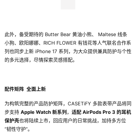
人
工
智
能
此外，备受期待的 Butter Bear 黄油小熊、 Maltese 线条
小狗、欧阳娜娜、RICH FLOWER 有钱花等人气联名合作系
汽
列也同步上新 iPhone 17 系列，为大众提供兼具防护与个性
车
的多元选择，尽情探索灵感搭配。
&
出
行
配件矩阵 全面上新
行
业
为构筑完整的产品防护矩阵，CASETiFY 多款表带产品将同
资
步支持
Apple Watch 新系列
，
适配 AirPods Pro 3 的耳机
讯
保护壳
也将陆续上市，回应用户的日常挑战，加持多方位
“韧性守护”。