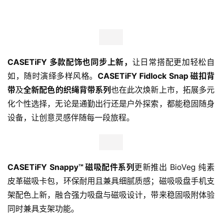
CASETiFY 多款配饰也同步上新
，
让日常搭配更加轻松自
如，随时演绎多样风格。
CASETiFY Fidlock Snap 磁扣背
带
及
全新配色的织绳背带系列
也在此次焕新上市，拓展多元
化个性选择，⽆论是通勤出行还是户外探索，都能稳固随身
设备，让创意灵感伴随每一段旅程。
CASETiFY Snappy™ 磁吸配件系列
更新推出 BioVeg 纯素
皮革磁吸卡包，环保耐用且兼具细腻质感；磁吸吸盘手机支
架配色上新，融合强力吸盘与磁吸设计，带来稳固吸附体验
同时兼具支架功能。