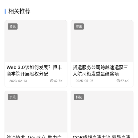
相关推荐
资讯
资讯
Web 3.0该如何发展？恒丰
货运服务公司跨越速运获三
商学院开展股权分配
大航司颁发重量级奖项
2023-02-13
42.7K
2025-05-07
67.4K
资讯
科技
维谛技术（Vertiv）助力广
COB成超高清主流 雷曼高清