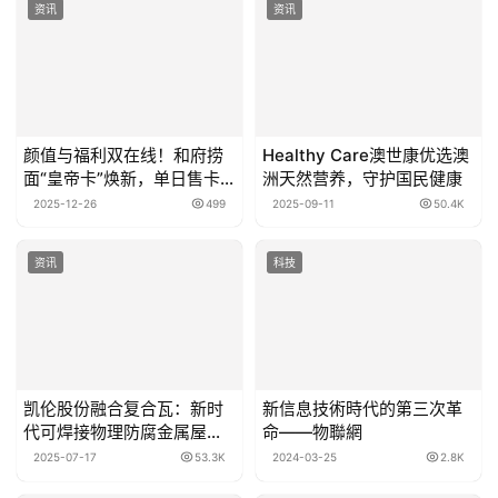
资讯
资讯
颜值与福利双在线！和府捞
Healthy Care澳世康优选澳
面“皇帝卡”焕新，单日售卡
洲天然营养，守护国民健康
近万张背后的留量密码
2025-12-26
499
2025-09-11
50.4K
资讯
科技
凯伦股份融合复合瓦：新时
新信息技術時代的第三次革
代可焊接物理防腐金属屋面
命——物聯網
系统方案
2025-07-17
53.3K
2024-03-25
2.8K