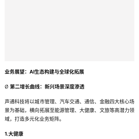
业务展望：AI生态构建与全球化拓展
首
页
Ø
第二增长曲线：新兴场景深度渗透
新
声通科技将以城市管理、汽车交通、通信、金融四大核心场
商
景为基础，横向拓展至能源管理、大健康、文旅等高潜力领
业
观
域，打造多元化业务矩阵。
察
1.大健康