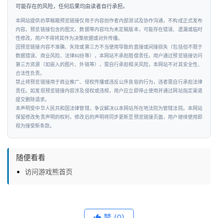
可能存在的风险，任何后果均由读者自行承担。
本网站提供的草稿箱预览链接仅用于内容创作者内部测试及协作沟通，不构成正式发布
内容。预览链接包含的图文、数据等内容均为未定稿版本，可能存在错误、遗漏或临时
性修改，用户不得将其作为决策依据或对外传播。
因预览链接内容不准确、失效或第三方不当使用导致的直接或间接损失（包括但不限于
数据错误、商业风险、法律纠纷等），本网站不承担赔偿责任。用户通过预览链接访问
第三方资源（如嵌入的图片、外链等），需自行承担相关风险，本网站不对其安全性、
合法性负责。
禁止将预览链接用于商业推广、侵权传播或违反公序良俗的行为，违者需自行承担法律
责任。如发现预览链接内容涉及侵权或违规，用户应立即停止使用并通过网站指定渠道
提交删除请求。
本声明受中华人民共和国法律管辖，争议解决以本网站所在地法院为管辖法院。本网站
保留修改免责声明的权利，修改后的声明将同步更新至预览链接页面，用户继续使用即
视为接受新条款。
随便看看
访问游戏熊首页
赞
(0)