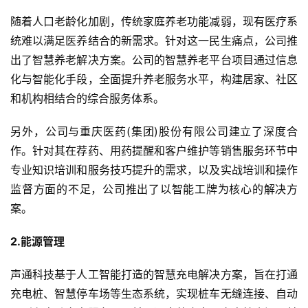
新
随着人口老龄化加剧，传统家庭养老功能减弱，现有医疗系
科
统难以满足医养结合的新需求。针对这一民生痛点，公司推
技
出了智慧养老解决方案。公司的智慧养老平台项目通过信息
化与智能化手段，全面提升养老服务水平，构建居家、社区
投
融
和机构相结合的综合服务体系。
资
另外，公司与重庆医药(集团)股份有限公司建立了深度合
作。针对其在荐药、用药提醒和客户维护等销售服务环节中
人
工
专业知识培训和服务技巧提升的需求，以及实战培训和操作
智
监督方面的不足，公司推出了以智能工牌为核心的解决方
能
案。
汽
2.能源管理
车
&
声通科技基于人工智能打造的智慧充电解决方案，旨在打通
出
充电桩、智慧停车场等生态系统，实现桩车无缝连接、自动
行