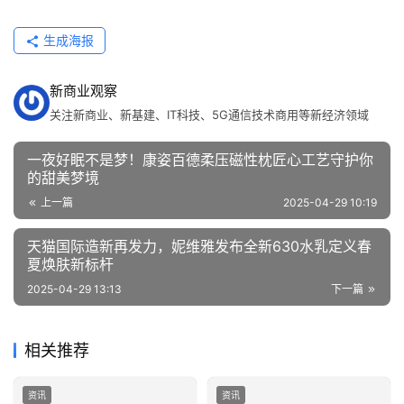
行
生成海报
业
资
新商业观察
讯
关注新商业、新基建、IT科技、5G通信技术商用等新经济领域
一夜好眠不是梦！康姿百德柔压磁性枕匠心工艺守护你
的甜美梦境
上一篇
2025-04-29 10:19
天猫国际造新再发力，妮维雅发布全新630水乳定义春
夏焕肤新标杆
2025-04-29 13:13
下一篇
相关推荐
资讯
资讯