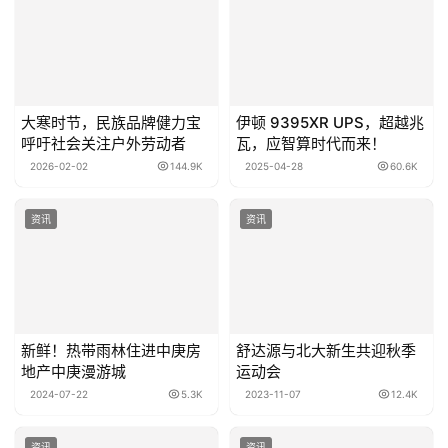
大寒时节，民族品牌健力宝
伊顿 9395XR UPS，超越兆
呼吁社会关注户外劳动者
瓦，应智算时代而来！
2026-02-02
144.9K
2025-04-28
60.6K
资讯
资讯
新鲜！热带雨林住进中庚房
舒达源与北大新生共迎秋季
地产中庚漫游城
运动会
2024-07-22
5.3K
2023-11-07
12.4K
资讯
资讯