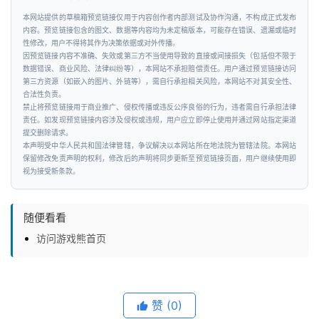
新
本网站提供的草稿箱预览链接仅用于内容创作者内部测试及协作沟通，不构成正式发布
科
内容。预览链接包含的图文、数据等内容均为未定稿版本，可能存在错误、遗漏或临时
技
性修改，用户不得将其作为决策依据或对外传播。
因预览链接内容不准确、失效或第三方不当使用导致的直接或间接损失（包括但不限于
数据错误、商业风险、法律纠纷等），本网站不承担赔偿责任。用户通过预览链接访问
投
第三方资源（如嵌入的图片、外链等），需自行承担相关风险，本网站不对其安全性、
融
合法性负责。
禁止将预览链接用于商业推广、侵权传播或违反公序良俗的行为，违者需自行承担法律
资
责任。如发现预览链接内容涉及侵权或违规，用户应立即停止使用并通过网站指定渠道
提交删除请求。
本声明受中华人民共和国法律管辖，争议解决以本网站所在地法院为管辖法院。本网站
人
保留修改免责声明的权利，修改后的声明将同步更新至预览链接页面，用户继续使用即
工
视为接受新条款。
智
能
随便看看
访问游戏熊首页
汽
车
&
出
赞
(0)
行