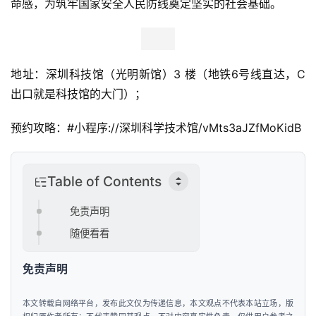
命感，为筑牢国家安全人民防线奠定坚实的社会基础。
首
页
新
地址：深圳科技馆（光明新馆）3 楼（地铁6号线直达，C
商
出口就是科技馆的大门）；
业
观
预约攻略：#小程序://深圳科学技术馆/vMts3aJZfMoKidB
察
新
Table of Contents
科
技
免责声明
随便看看
投
融
免责声明
资
本文转载自网络平台，发布此文仅为传递信息，本文观点不代表本站立场，版