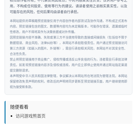
权归原作者所有；不代表赞同其观点，不对内容真实性负责，仅供用户参考之
人
用，不构成任何投资、使用等行为的建议。请读者使用之前核实真实性，以及
工
可能存在的风险，任何后果均由读者自行承担。
智
本网站提供的草稿箱预览链接仅用于内容创作者内部测试及协作沟通，不构成正式发布
能
内容。预览链接包含的图文、数据等内容均为未定稿版本，可能存在错误、遗漏或临时
性修改，用户不得将其作为决策依据或对外传播。
因预览链接内容不准确、失效或第三方不当使用导致的直接或间接损失（包括但不限于
汽
数据错误、商业风险、法律纠纷等），本网站不承担赔偿责任。用户通过预览链接访问
车
第三方资源（如嵌入的图片、外链等），需自行承担相关风险，本网站不对其安全性、
合法性负责。
&
禁止将预览链接用于商业推广、侵权传播或违反公序良俗的行为，违者需自行承担法律
出
责任。如发现预览链接内容涉及侵权或违规，用户应立即停止使用并通过网站指定渠道
行
提交删除请求。
本声明受中华人民共和国法律管辖，争议解决以本网站所在地法院为管辖法院。本网站
保留修改免责声明的权利，修改后的声明将同步更新至预览链接页面，用户继续使用即
行
视为接受新条款。
业
资
随便看看
讯
访问游戏熊首页