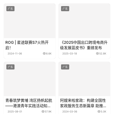
广东
广东
ROG | 星途联赛S7火热开
《2025中国出口跨境电商升
启！
级发展蓝皮书》重磅发布
2024-11-06
8.6K
2025-03-18
52.8K
广东
广东
青春筑梦黄埔 湾区扬帆起航
阿嫂来啦家政：构建全国性
——港澳青年实践活动知识
家政服务生态新篇章 助推行
城专场举行
业发展
2025-08-01
57.9K
2024-03-06
5.0K