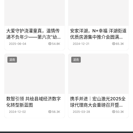
大爱守护浇灌童真，温情传
安家洋湖，N+幸福 洋湖街道
递不负年少——第六次“幼吾
优质房源集中推介会圆满落
幼以及人之幼”全国公益活动
幕
2025-06-04
54.8K
2024-12-21
65.3K
圆满收官 用公益活动打开体
验式教育新思路
湖南
湖南
数智引领 共绘县域经济数字
携手并进｜宏山激光2025全
化转型新蓝图
球代理商大会重磅召开暨新
品合作齐发布
2024-12-02
56.3K
2025-03-28
50.3K