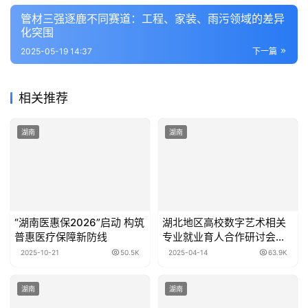
管材三强逐鹿不同赛道：工程、家装、雨污领域的差异
化突围
2025-05-19 14:37
下一篇
相关推荐
湖南
湖南
“湖南医惠保2026”启动 构筑
湖北地区高校数字艺术相关
普惠医疗保障新防线
专业就业育人合作研讨会在
湖工大举办，校企协同探索
2025-10-21
50.5K
2025-04-14
63.9K
数字艺术人才就业新思路
湖南
湖南