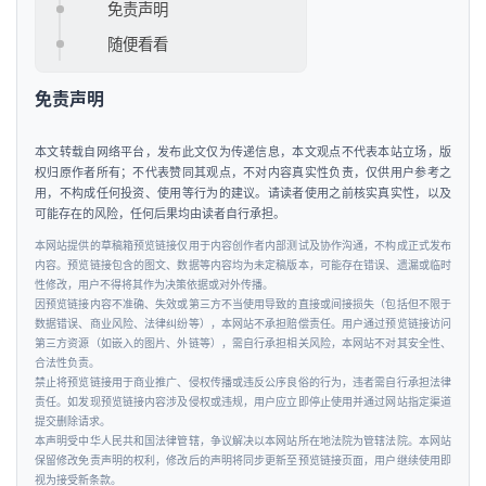
融
免责声明
资
随便看看
人
免责声明
工
智
本文转载自网络平台，发布此文仅为传递信息，本文观点不代表本站立场，版
能
权归原作者所有；不代表赞同其观点，不对内容真实性负责，仅供用户参考之
用，不构成任何投资、使用等行为的建议。请读者使用之前核实真实性，以及
可能存在的风险，任何后果均由读者自行承担。
汽
本网站提供的草稿箱预览链接仅用于内容创作者内部测试及协作沟通，不构成正式发布
车
内容。预览链接包含的图文、数据等内容均为未定稿版本，可能存在错误、遗漏或临时
&
性修改，用户不得将其作为决策依据或对外传播。
因预览链接内容不准确、失效或第三方不当使用导致的直接或间接损失（包括但不限于
出
数据错误、商业风险、法律纠纷等），本网站不承担赔偿责任。用户通过预览链接访问
行
第三方资源（如嵌入的图片、外链等），需自行承担相关风险，本网站不对其安全性、
合法性负责。
禁止将预览链接用于商业推广、侵权传播或违反公序良俗的行为，违者需自行承担法律
行
责任。如发现预览链接内容涉及侵权或违规，用户应立即停止使用并通过网站指定渠道
业
提交删除请求。
本声明受中华人民共和国法律管辖，争议解决以本网站所在地法院为管辖法院。本网站
资
保留修改免责声明的权利，修改后的声明将同步更新至预览链接页面，用户继续使用即
讯
视为接受新条款。