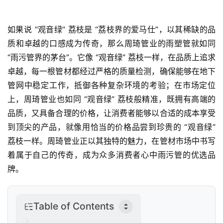
如果说 “观音绿” 荔枝是 “荔枝界的爱马仕”，以其稀缺的品
质和卓越的口感成为传奇，那么周琦管业的雨塑管就如同 
首
“雨污管界的茅台”。它像 “观音绿” 荔枝一样，在品质上追求
页
卓越，每一根管材都经过严格的质量检测，确保能够在地下
管网中稳定工作，抵御各种复杂环境的考验；在市场定位
新
上，周琦管业也如同 “观音绿” 荔枝般精准，既拥有高端的
商
业
品质，又具备合理的价格，让消费者能够以合适的成本享受
观
到顶尖的产品，就像用恰当的价格品尝到珍贵的 “观音绿” 
察
荔枝一样。周琦管业正以其独特的魅力，在管材市场中书写
着属于自己的传奇，成为众多消费者心中雨污管的优选品
新
牌。
科
技
Table of Contents
投