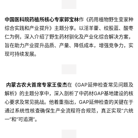
中国医科院药植所核心专家郭宝林
作《药用植物野生变家种
综合实践和产业提升》主题分享。以淫羊藿、绞股蓝、酸枣
仁为例，深入介绍了野生药材驯化及产业化综合解决方案，
旨在助力产业提升品质、产量、降低成本，增强竞争力，实
现可持续发展。
首
页
 内蒙古农大首席专家王俊杰
在《GAP延伸检查常见问题及
解析》的主题分享中，深入剖析了中药材GAP基地建设的核
新
心要求及常见挑战。他着重指出，GAP延伸检查的关键在于
商
通过系统性核查确保生产全流程符合规范，真正实现“六统
业
一”和“可追溯”。
观
察