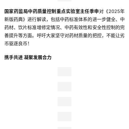
新
国家药监局中药质量控制重点实验室主任季申
对《2025年
科
新版药典》进行解读，包括中药标准体系的进一步健全、中
技
药材、饮片标准增修定情况、中药有效性和安全性控制的完
善提升等方面。呼吁大家坚守对药材质量的把控，不能让劣
投
融
币驱逐良币！
资
携手共进 凝聚发展合力
人
工
智
能
汽
车
&
出