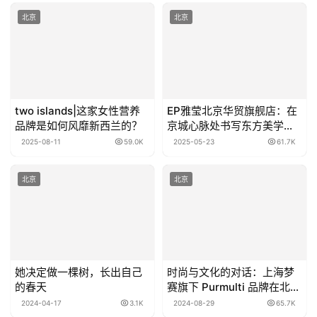
北京
北京
two islands|这家女性营养
EP雅莹北京华贸旗舰店：在
品牌是如何风靡新西兰的？
京城心脉处书写东方美学的
现代篇章
2025-08-11
59.0K
2025-05-23
61.7K
北京
北京
她决定做一棵树，长出自己
时尚与文化的对话：上海梦
的春天
赛旗下 Purmulti 品牌在北京
时装周上的独特表达
2024-04-17
3.1K
2024-08-29
65.7K