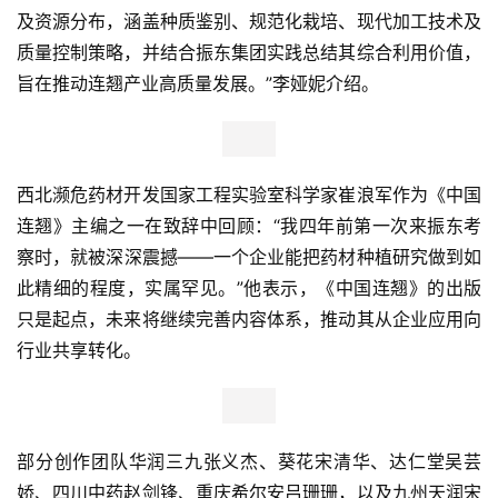
及资源分布，涵盖种质鉴别、规范化栽培、现代加工技术及
质量控制策略，并结合振东集团实践总结其综合利用价值，
旨在推动连翘产业高质量发展。”李娅妮介绍。
西北濒危药材开发国家工程实验室科学家崔浪军作为《中国
连翘》主编之一在致辞中回顾：“我四年前第一次来振东考
察时，就被深深震撼——一个企业能把药材种植研究做到如
此精细的程度，实属罕见。”他表示，《中国连翘》的出版
只是起点，未来将继续完善内容体系，推动其从企业应用向
行业共享转化。
部分创作团队华润三九张义杰、葵花宋清华、达仁堂吴芸
娇、四川中药赵剑锋、重庆希尔安吕珊珊，以及九州天润宋