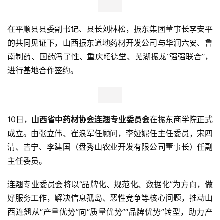
行
行
在平顺县县委副
书记
、县长刘林松，振东集团董事长李安平
业
的共同见证下，山西振东道地药材开发公司与华润六安、鲁
资
南制药、国药冯了性、重庆昭德堂、芜湖振龙“强强联合”，
讯
进行基地合作签约。
10日，
山西省中药材协会连翘专业委员会
在振东商学院正式
成立。由张立伟、崔浪军任顾问，李娅妮任主任委员，宋四
清、吉宁、李建国（盘秀山农业开发有限公司董事长）任副
主任委员。
连翘专业委员会将以“品牌化、规范化、数据化”为方向，做
好服务工作，解决信息孤岛、恶性竞争等核心问题，推动山
西连翘从“产量优势”向“质量优势”“品牌优势”转型，助力产