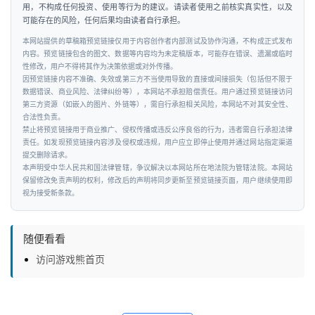
用，不构成任何投资、使用等行为的建议。请读者使用之前核实真实性，以及
可能存在的风险，任何后果均由读者自行承担。
本网站提供的草稿箱预览链接仅用于内容创作者内部测试及协作沟通，不构成正式发布
内容。预览链接包含的图文、数据等内容均为未定稿版本，可能存在错误、遗漏或临时
性修改，用户不得将其作为决策依据或对外传播。
因预览链接内容不准确、失效或第三方不当使用导致的直接或间接损失（包括但不限于
数据错误、商业风险、法律纠纷等），本网站不承担赔偿责任。用户通过预览链接访问
第三方资源（如嵌入的图片、外链等），需自行承担相关风险，本网站不对其安全性、
合法性负责。
禁止将预览链接用于商业推广、侵权传播或违反公序良俗的行为，违者需自行承担法律
责任。如发现预览链接内容涉及侵权或违规，用户应立即停止使用并通过网站指定渠道
提交删除请求。
本声明受中华人民共和国法律管辖，争议解决以本网站所在地法院为管辖法院。本网站
保留修改免责声明的权利，修改后的声明将同步更新至预览链接页面，用户继续使用即
视为接受新条款。
随便看看
访问游戏熊首页