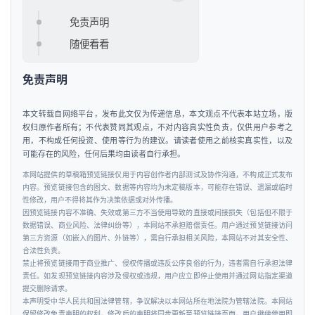
汽
车
免责声明
&
随便看看
出
行
免责声明
行
本文转载自网络平台，发布此文仅为传递信息，本文观点不代表本站立场，版
业
权归原作者所有；不代表赞同其观点，不对内容真实性负责，仅供用户参考之
资
用，不构成任何投资、使用等行为的建议。请读者使用之前核实真实性，以及
可能存在的风险，任何后果均由读者自行承担。
讯
本网站提供的草稿箱预览链接仅用于内容创作者内部测试及协作沟通，不构成正式发布
内容。预览链接包含的图文、数据等内容均为未定稿版本，可能存在错误、遗漏或临时
性修改，用户不得将其作为决策依据或对外传播。
因预览链接内容不准确、失效或第三方不当使用导致的直接或间接损失（包括但不限于
数据错误、商业风险、法律纠纷等），本网站不承担赔偿责任。用户通过预览链接访问
第三方资源（如嵌入的图片、外链等），需自行承担相关风险，本网站不对其安全性、
合法性负责。
禁止将预览链接用于商业推广、侵权传播或违反公序良俗的行为，违者需自行承担法律
责任。如发现预览链接内容涉及侵权或违规，用户应立即停止使用并通过网站指定渠道
提交删除请求。
本声明受中华人民共和国法律管辖，争议解决以本网站所在地法院为管辖法院。本网站
保留修改免责声明的权利，修改后的声明将同步更新至预览链接页面，用户继续使用即