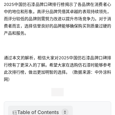
业
2025中国仿石漆品牌口碑排行榜揭示了各品牌在消费者心
观
中的地位和形象。高评分品牌凭借其卓越的表现持续领先，
察
而评分较低的品牌则需努力改进以提升市场竞争力。对于消
费者而言，选择信誉良好的品牌能够确保购买到质量过硬的
新
产品和服务。
科
技
投
通过本文的解析，相信大家对2025中国仿石漆品牌口碑排
融
行榜有了更深入的了解。希望大家在选购仿石漆时能够参考
资
此次排行榜，做出更加明智的选择。（数据来源：中外涂料
网）
人
工
智
能
Table of Contents