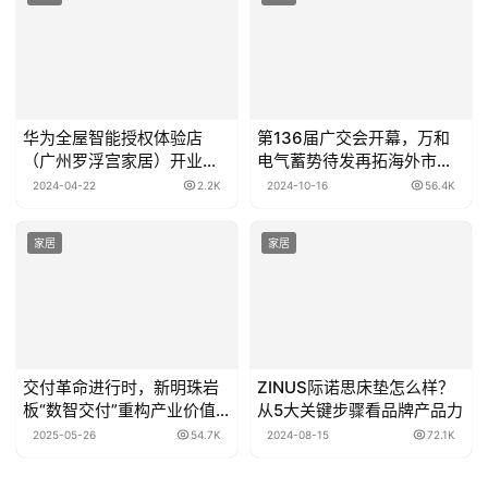
华为全屋智能授权体验店
第136届广交会开幕，万和
（广州罗浮宫家居）开业，
电气蓄势待发再拓海外市
引领“智装+美装”风潮
场！
2024-04-22
2.2K
2024-10-16
56.4K
家居
家居
交付革命进行时，新明珠岩
ZINUS际诺思床垫怎么样？
板“数智交付”重构产业价值
从5大关键步骤看品牌产品力
坐标
2025-05-26
54.7K
2024-08-15
72.1K