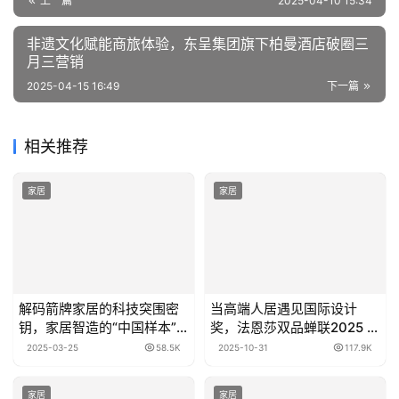
上一篇
2025-04-10 15:34
非遗文化赋能商旅体验，东呈集团旗下柏曼酒店破圈三
月三营销
2025-04-15 16:49
下一篇
相关推荐
家居
家居
解码箭牌家居的科技突围密
当高端人居遇见国际设计
钥，家居智造的“中国样本”
奖，法恩莎双品蝉联2025 iF
长啥样？
设计奖
2025-03-25
58.5K
2025-10-31
117.9K
家居
家居