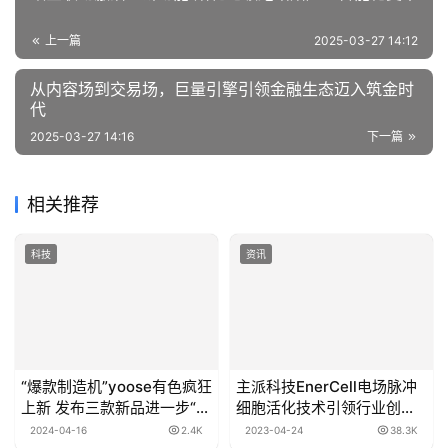
上一篇
2025-03-27 14:12
从内容场到交易场，巨量引擎引领金融生态迈入筑金时
代
2025-03-27 14:16
下一篇
相关推荐
科技
资讯
“爆款制造机”yoose有色疯狂
主派科技EnerCell电场脉冲
上新 发布三款新品进一步“自
细胞活化技术引领行业创
卷”
新，多领域应用展现无限潜
2024-04-16
2.4K
2023-04-24
38.3K