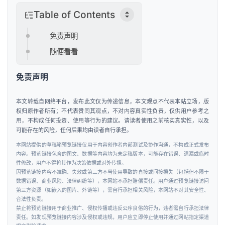
讯
Table of Contents
免责声明
随便看看
免责声明
本文转载自网络平台，发布此文仅为传递信息，本文观点不代表本站立场，版
权归原作者所有；不代表赞同其观点，不对内容真实性负责，仅供用户参考之
用，不构成任何投资、使用等行为的建议。请读者使用之前核实真实性，以及
可能存在的风险，任何后果均由读者自行承担。
本网站提供的草稿箱预览链接仅用于内容创作者内部测试及协作沟通，不构成正式发布
内容。预览链接包含的图文、数据等内容均为未定稿版本，可能存在错误、遗漏或临时
性修改，用户不得将其作为决策依据或对外传播。
因预览链接内容不准确、失效或第三方不当使用导致的直接或间接损失（包括但不限于
数据错误、商业风险、法律纠纷等），本网站不承担赔偿责任。用户通过预览链接访问
第三方资源（如嵌入的图片、外链等），需自行承担相关风险，本网站不对其安全性、
合法性负责。
禁止将预览链接用于商业推广、侵权传播或违反公序良俗的行为，违者需自行承担法律
责任。如发现预览链接内容涉及侵权或违规，用户应立即停止使用并通过网站指定渠道