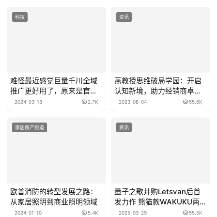
力
科技
资讯
难怪最近感觉巨量千川全域
燕教授思维破局学园：开启
推广更好用了，原来是官方
认知新境，助力经销商卓越
升级了
成功
2024-03-18
2.7K
2023-08-04
55.6K
家居房产频道
资讯
欧普消防的转型发展之路：
量子之歌并购Letsvan后首
从家居照明到商业照明领域
发力作 熊猫款WAKUKU两小
时售罄
2024-01-10
5.4K
2025-03-29
55.5K