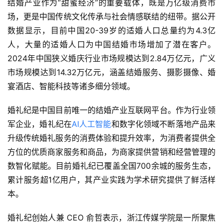
结婚产业作为“甜蜜经济”的重要载体，既是万亿级消费市
场，更是中国传统文化传承与社会情感联结的纽带。据公开
数据显示，目前中国20-39岁的适婚人口总量约为4.3亿
人，大量的适婚人口为中国结婚市场增加了潜在客户。
2024年中国狭义婚庆行业市场规模达到2.84万亿元，广义
首
市场规模达到14.32万亿元，涵盖结婚服务、摄影摄像、婚
页
宴酒店、智能科技等诸多细分领域。
新
婚礼纪是中国目前唯一的结婚产业互联网平台。作为行业领
商
军企业，婚礼纪在
AI人工智能
和数字化领域不断落地产品来
业
升级传统婚礼服务的消费体验和提升效率，为消费者提供全
观
方位的优质商家服务和商品，为商家提供营销和经营管理的
察
数智化赋能。目前婚礼纪已覆盖全国700余城的服务生态，
新
累计服务超1亿用户，其产业实践为学术研究提供了鲜活样
科
本。
技
婚礼纪创始人兼 CEO 俞哲表示，浙江传媒学院是一所聚焦