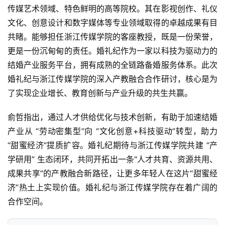
投
传媒艺术领域、特色鲜明的高等院校。其在影视创作、礼仪
融
文化、创意设计和数字媒体等专业领域取得的卓越成果有目
资
共睹。能够担任浙江传媒学院的客座教授，既是一份荣誉，
更是一份沉甸甸的责任。婚礼纪作为一家以科技为驱动力的
人
结婚产业服务平台，拥有成熟的全链路备婚服务体系。此次
工
婚礼纪与浙江传媒学院的深入产教融合合作研讨，核心是为
智
了实现企业增长、教育创新与产业升级的共生共赢。
能
俞哲指出，通过人才供给优化与技术创新，有助于加速结婚
汽
产业从 “劳动密集型”向 “文化创意+科技驱动”转型，助力
车
“甜蜜经济”提质扩容。婚礼纪期待与浙江传媒学院共建 “产
&
学研用” 生态闭环，共同开拓出一条“人才共育、资源共用、
出
行
成果共享”的产教融合新路径，让更多年轻人在这片“甜蜜经
济”热土上实现价值。婚礼纪与浙江传媒学院存在着广阔的
行
合作空间。
业
资