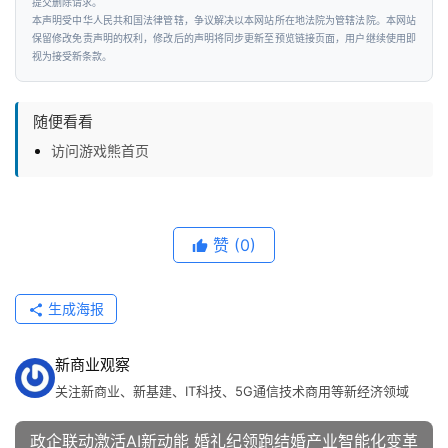
提交删除请求。
本声明受中华人民共和国法律管辖，争议解决以本网站所在地法院为管辖法院。本网站
保留修改免责声明的权利，修改后的声明将同步更新至预览链接页面，用户继续使用即
视为接受新条款。
随便看看
访问游戏熊首页
赞
(0)
生成海报
新商业观察
关注新商业、新基建、IT科技、5G通信技术商用等新经济领域
政企联动激活AI新动能 婚礼纪领跑结婚产业智能化变革