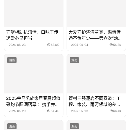
守望相助抗汛情，口味王传
大爱守护浇灌童真，温情传
递爱心显担当
递不负年少——第六次“幼吾
幼以及人之幼”全国公益活动
2024-08-23
63.6K
2025-06-04
54.8K
圆满收官 用公益活动打开体
验式教育新思路
湖南
湖南
‌2025金马凯旋家居春夏超值
管材三强逐鹿不同赛道：工
采购节圆满落幕 ：携手并
程、家装、雨污领域的差异
进，质启新章
化突围
2025-05-20
54.4K
2025-05-19
66.4K
湖南
湖南