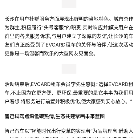
长沙在用户社群服务方面展现出鲜明的当地特色。城市总作
为群主,积极履行”头号客服“的职责,实时响应并解决用户在
群里的各类服务诉求,与用户建立了深厚的友谊,让长沙的车
友们真正感受到了EVCARD租车的关怀与陪伴,使这次活动
更像是一场温馨而欢乐的大型网友见面会。
活动结束后,EVCARD租车会员李先生感慨:“选择EVCARD租
车,不止因为它更方便、更环保,最重要的是它事事为我们用
户着想,将服务进行前置并积极优化,使大家感到安心放心。”
智己试驾点燃低碳热情,生态共建擘画未来蓝图
智己汽车以“智能时代出行变革的实现者”为品牌理念,借助人