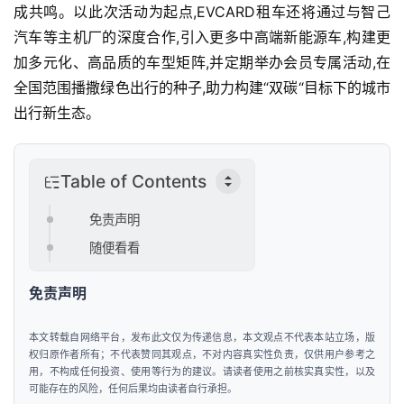
工
成共鸣。以此次活动为起点,EVCARD租车还将通过与智己
智
汽车等主机厂的深度合作,引入更多中高端新能源车,构建更
能
加多元化、高品质的车型矩阵,并定期举办会员专属活动,在
全国范围播撒绿色出行的种子,助力构建“双碳“目标下的城市
汽
出行新生态。
车
&
出
Table of Contents
行
免责声明
行
随便看看
业
资
免责声明
讯
本文转载自网络平台，发布此文仅为传递信息，本文观点不代表本站立场，版
权归原作者所有；不代表赞同其观点，不对内容真实性负责，仅供用户参考之
用，不构成任何投资、使用等行为的建议。请读者使用之前核实真实性，以及
可能存在的风险，任何后果均由读者自行承担。