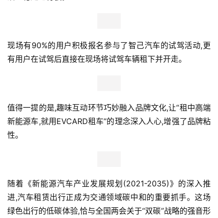
页
新
现场有90%的用户积极报名参与了智己汽车的试驾活动,更
商
业
有用户在试驾后直接在现场将试驾车辆租下并开走。
观
察
值得一提的是,趣味互动环节巧妙融入品牌文化,让“租中高端
新
科
新能源车,就用EVCARD租车”的理念深入人心,增强了品牌粘
技
性。
投
融
资
随着《新能源汽车产业发展规划(2021-2035)》的深入推
进,汽车租赁出行正成为交通领域碳中和的重要抓手。这场
人
绿色出行的低碳体验,恰与全国两会关于“双碳”战略的强音形