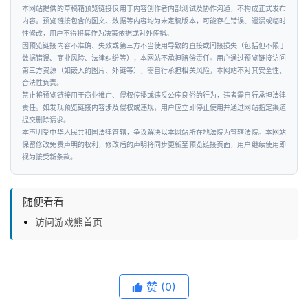
本网站提供的草稿箱预览链接仅用于内容创作者内部测试及协作沟通，不构成正式发布
内容。预览链接包含的图文、数据等内容均为未定稿版本，可能存在错误、遗漏或临时
性修改，用户不得将其作为决策依据或对外传播。
因预览链接内容不准确、失效或第三方不当使用导致的直接或间接损失（包括但不限于
数据错误、商业风险、法律纠纷等），本网站不承担赔偿责任。用户通过预览链接访问
第三方资源（如嵌入的图片、外链等），需自行承担相关风险，本网站不对其安全性、
合法性负责。
禁止将预览链接用于商业推广、侵权传播或违反公序良俗的行为，违者需自行承担法律
责任。如发现预览链接内容涉及侵权或违规，用户应立即停止使用并通过网站指定渠道
提交删除请求。
本声明受中华人民共和国法律管辖，争议解决以本网站所在地法院为管辖法院。本网站
保留修改免责声明的权利，修改后的声明将同步更新至预览链接页面，用户继续使用即
视为接受新条款。
随便看看
访问游戏熊首页
赞
(0)