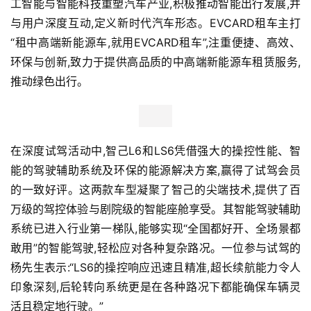
工智能与智能科技重塑汽车产业,积极推动智能出行发展,并
与用户深度互动,定义新时代汽车形态。EVCARD租车主打
“租中高端新能源车,就用EVCARD租车”,注重便捷、高效、
环保与创新,致力于提供高品质的中高端新能源车租赁服务,
推动绿色出行。
在深度试驾活动中,智己L6和LS6凭借强大的操控性能、智
能的驾驶辅助系统及环保的能源解决方案,赢得了试驾会员
的一致好评。这两款车型凝聚了智己的尖端技术,提供了百
万级的驾控体验与剧院级的智能座舱享受。其智能驾驶辅助
系统已进入行业第一梯队,能够实现“全国都好开、全场景都
敢用”的智能驾驶,轻松应对各种复杂路况。一位参与试驾的
杨先生表示:“LS6的操控响应迅速且精准,超长续航能力令人
印象深刻,后轮转向系统更是在各种路况下都能确保车辆灵
首
活且稳定地行驶。”