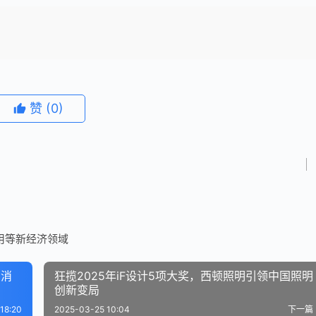
赞
(0)
用等新经济领域
字消
狂揽2025年iF设计5项大奖，西顿照明引领中国照明
创新变局
18:20
2025-03-25 10:04
下一篇