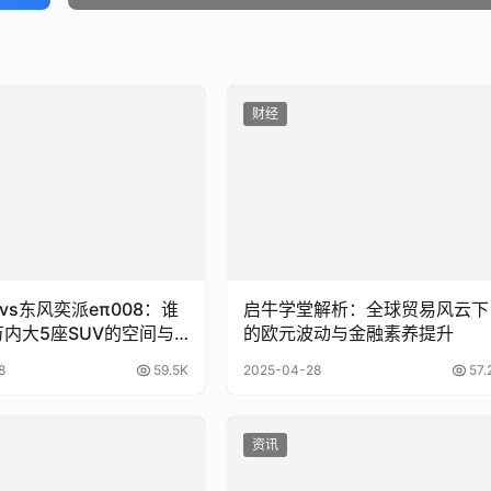
财经
vs东风奕派eπ008：谁
启牛学堂解析：全球贸易风云下
万内大5座SUV的空间与
的欧元波动与金融素养提升
？
8
59.5K
2025-04-28
57.
资讯