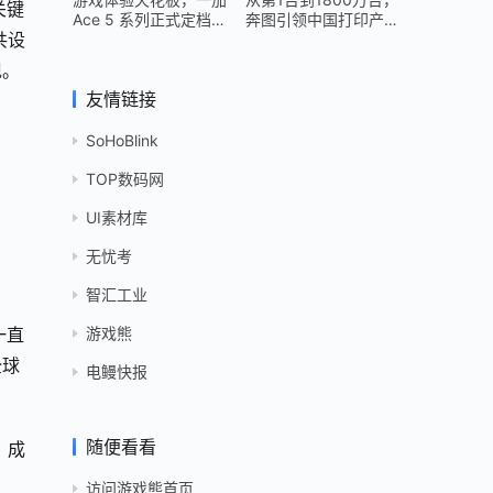
关键
Ace 5 系列正式定档
奔图引领中国打印产业
共设
12 月 26 日
跻身世界头部
现。
友情链接
SoHoBlink
TOP数码网
UI素材库
无忧考
智汇工业
游戏熊
一直
全球
电鳗快报
随便看看
，成
访问游戏熊首页