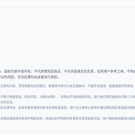
场，版权归原作者所有；不代表赞同其观点，不对内容真实性负责，仅供用户参考之用，不构
存在的风险，任何后果均由读者自行承担。
正式发布内容。预览链接包含的图文、数据等内容均为未定稿版本，可能存在错误、遗漏或临时性修改
但不限于数据错误、商业风险、法律纠纷等），本网站不承担赔偿责任。用户通过预览链接访问第三方
合法性负责。
承担法律责任。如发现预览链接内容涉及侵权或违规，用户应立即停止使用并通过网站指定渠道提交删
。本网站保留修改免责声明的权利，修改后的声明将同步更新至预览链接页面，用户继续使用即视为接