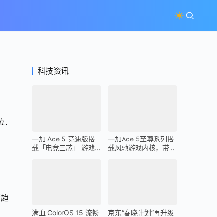
科技资讯
位、
一加 Ace 5 竞速版搭
一加Ace 5至尊系列搭
载「电竞三芯」 游戏
载风驰游戏内核，带来
体验超越同档所有手机
最强1% Low帧表现
断趋
满血 ColorOS 15 流畅
京东“春晓计划”再升级