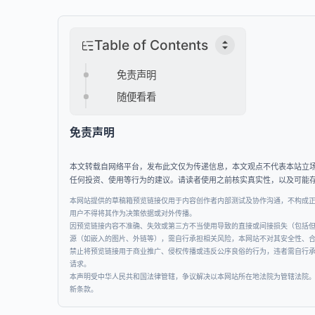
Table of Contents
免责声明
随便看看
免责声明
本文转载自网络平台，发布此文仅为传递信息，本文观点不代表本站立
任何投资、使用等行为的建议。请读者使用之前核实真实性，以及可能
本网站提供的草稿箱预览链接仅用于内容创作者内部测试及协作沟通，不构成
用户不得将其作为决策依据或对外传播。
因预览链接内容不准确、失效或第三方不当使用导致的直接或间接损失（包括
源（如嵌入的图片、外链等），需自行承担相关风险，本网站不对其安全性、
禁止将预览链接用于商业推广、侵权传播或违反公序良俗的行为，违者需自行
请求。
本声明受中华人民共和国法律管辖，争议解决以本网站所在地法院为管辖法院
新条款。