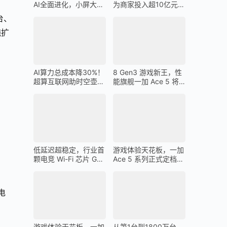
AI全面进化，小屏大魔
为商家投入超10亿元广
王一加 13T 搭载
告金补贴 上不封顶
台、
施扩
AI算力总成本降30%！
8 Gen3 游戏新王，性
超算互联网助时空壶高
能旗舰一加 Ace 5 将
质量出海
在 12 月 26 日发布
低延迟超稳定，行业首
游戏体验天花板，一加
颗电竞 Wi-Fi 芯片 G1
Ace 5 系列正式定档
助力一加 Ace 5 Pro 化
12 月 26 日
身穿墙王
电
游戏体验天花板，一加
从第1台到1800万台，