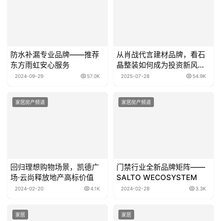
防水补漏专业品牌——推荐
从肖战代言建材品牌，看石
东方雨虹安心服务
晶整装如何成为投资新风
口？
2024-09-29
57.0K
2025-07-28
54.9K
家居房产频道
家居房产频道
回归理想购物场景，凯德广
门禁行业全新品牌矩阵——
场·云尚释放地产高标价值
SALTO WECOSYSTEM
2024-02-20
4.1K
2024-02-28
3.3K
家居
家居