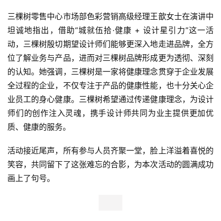
页
三棵树零售中心市场部色彩营销高级经理王歆女士在演讲中
坦诚地指出，借助“城就伍拾·健康 + 设计星引力”这一活
新
动，三棵树殷切期望设计师们能够更深入地走进品牌，全方
商
位了解业务与产品，进而对三棵树品牌形成更为透彻、深刻
业
观
的认知。她强调，三棵树是一家将健康理念贯穿于企业发展
察
全过程的企业，不仅专注于产品的健康性能，也十分关心企
业员工的身心健康。三棵树希望通过传递健康理念，为设计
新
师们的创作注入灵魂，携手设计师共同为业主提供更加优
科
质、健康的服务。
技
活动接近尾声，所有参与人员齐聚一堂，脸上洋溢着喜悦的
投
笑容，共同留下了这张难忘的合影，为本次活动的圆满成功
融
画上了句号。
资
人