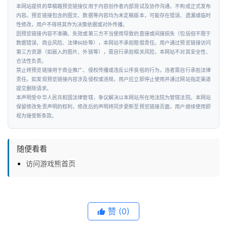
本网站提供的草稿箱预览链接仅用于内容创作者内部测试及协作沟通，不构成正式发布
内容。预览链接包含的图文、数据等内容均为未定稿版本，可能存在错误、遗漏或临时
性修改，用户不得将其作为决策依据或对外传播。
因预览链接内容不准确、失效或第三方不当使用导致的直接或间接损失（包括但不限于
数据错误、商业风险、法律纠纷等），本网站不承担赔偿责任。用户通过预览链接访问
第三方资源（如嵌入的图片、外链等），需自行承担相关风险，本网站不对其安全性、
合法性负责。
禁止将预览链接用于商业推广、侵权传播或违反公序良俗的行为，违者需自行承担法律
责任。如发现预览链接内容涉及侵权或违规，用户应立即停止使用并通过网站指定渠道
提交删除请求。
本声明受中华人民共和国法律管辖，争议解决以本网站所在地法院为管辖法院。本网站
保留修改免责声明的权利，修改后的声明将同步更新至预览链接页面，用户继续使用即
视为接受新条款。
随便看看
访问游戏熊首页
赞
(0)