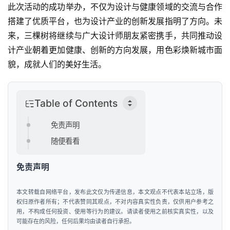
工
此次活动的成功举办，不仅为设计与健康领域的交流与合作
智
搭建了优质平台，也为设计产业的创新发展指明了方向。未
能
来，三棵树将继续与广大设计师朋友紧密携手，共同推动设
计产业朝着更加健康、创新的方向发展，用色彩焕新城市面
汽
貌，成就人们的美好生活。
车
&
出
Table of Contents
行
免责声明
行
随便看看
业
资
免责声明
讯
本文转载自网络平台，发布此文仅为传递信息，本文观点不代表本站立场，版
权归原作者所有；不代表赞同其观点，不对内容真实性负责，仅供用户参考之
用，不构成任何投资、使用等行为的建议。请读者使用之前核实真实性，以及
可能存在的风险，任何后果均由读者自行承担。