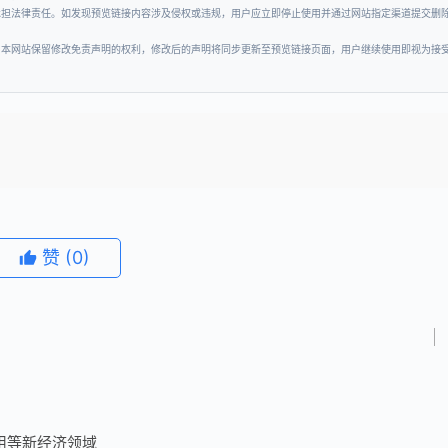
承担法律责任。如发现预览链接内容涉及侵权或违规，用户应立即停止使用并通过网站指定渠道提交删
。本网站保留修改免责声明的权利，修改后的声明将同步更新至预览链接页面，用户继续使用即视为接
赞
(0)
用等新经济领域