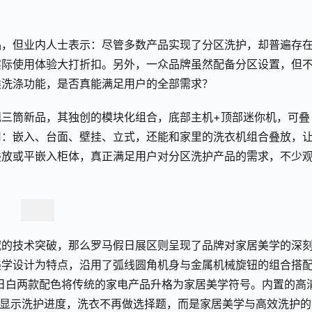
品，但业内人士表示：尽管多数产品实现了分区洗护，却普遍存
实际使用体验大打折扣。另外，一众品牌虽然配备分区设置，但
类洗涤功能，是否真能满足用户的全部需求？
三筒新品，其独创的模块化组合，底部主机+顶部迷你机，可叠
用：嵌入、台面、壁挂、立式，还能和家里的洗衣机组合叠放，
叠放或平嵌入柜体，真正满足用户对分区洗护产品的需求，不少
域的技术突破，那么罗马假日展区则呈现了品牌对家居美学的深
美学设计为特点，沿用了弧线圆角机身与金属机械旋钮的组合搭
日白两款配色将传统的家电产品升格为家居美学符号。内置的高
时显示洗护进度，洗衣不再做选择题，而是家居美学与高效洗护的