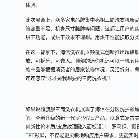
体验。
此次展会上，众多家电品牌集中亮相三筒洗衣机新
筒容量不足、机身尺寸臃肿等问题，这都让用户的
烘干功能，或烘干效果不理想。用烘干性能换取分
在这一背景下，海信洗衣机以颠覆式创新推出超旗舰
放、可拆分、可嵌入。顶部的迷你机还可以一机五
款产品能根据消费者的居家装修情况，灵活拆分、
连连感叹“这才是我想要的三筒洗衣机”！
如果说超旗舰三筒洗衣机展现了海信在分区洗护领
解。全新升级的新一代罗马假日产品，以意式复古
创新性将木质/皮质纹理融入面板设计，罗马绿、假
TFT彩屏，不仅能更灵敏地响应用户需求，更能实