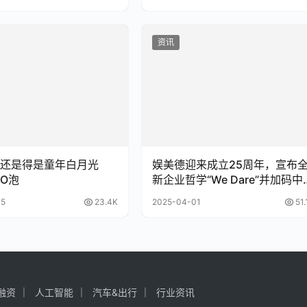
资讯
还是得是童年白月光
娱美德迎来成立25周年，宣布
O泡
新企业哲学“We Dare”并加码中
游戏市场投资
05
23.4K
2025-04-01
51.
融资
人工智能
汽车&出行
行业资讯