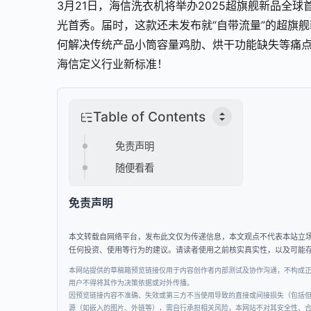
3月21日，海信洗衣机将举办2025超旗舰新品全
光首秀。届时，这款还未发布就“自带流量”的超旗
何解决传统产品小筒容量鸡肋、烘干功能缺失等痛点
海信定义行业新标准！
Table of Contents
免责声明
随便看看
免责声明
本文转载自网络平台，发布此文仅为传递信息，本文观点不代表本站立
任何投资、使用等行为的建议。请读者使用之前核实真实性，以及可能
本网站提供的草稿箱预览链接仅用于内容创作者内部测试及协作沟通，不构成
用户不得将其作为决策依据或对外传播。
因预览链接内容不准确、失效或第三方不当使用导致的直接或间接损失（包括
源（如嵌入的图片、外链等），需自行承担相关风险，本网站不对其安全性、