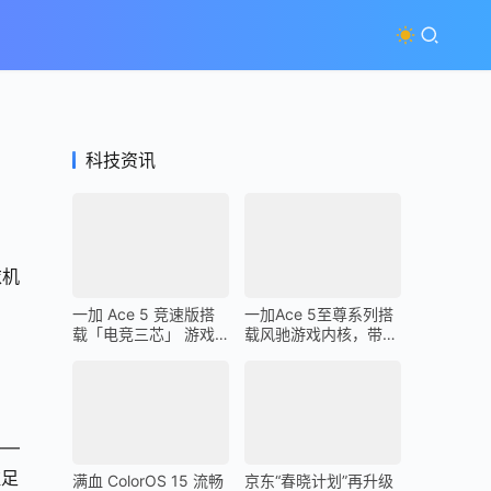
科技资讯
衣机
一加 Ace 5 竞速版搭
一加Ace 5至尊系列搭
载「电竞三芯」 游戏
载风驰游戏内核，带来
体验超越同档所有手机
最强1% Low帧表现
——
驻足
满血 ColorOS 15 流畅
京东“春晓计划”再升级