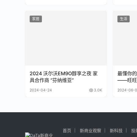
家居
生活
2024 沃尔沃EM9O醇享之夜 家
最懂你的
具合作商 “芬纳维亚”
——旺旺
2024-04-24
3.0K
2024-06-
首页
新商业观察
新科技
投