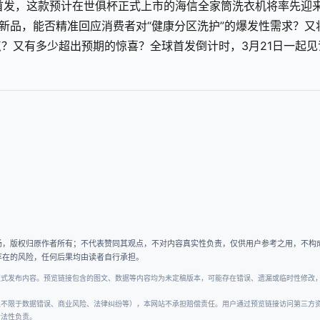
球首发，这款预计在世俱杯正式上市的海信全家筒洗衣机将率先迎
舰新品，能否精准回应消费者对“健康分区洗护”的爆发性需求？又
？又有多少超出预期的惊喜？全球首发倒计时，3月21日一起见
场，版权归原作者所有；不代表赞同其观点，不对内容真实性负责，仅供用户参考之用，不构
存在的风险，任何后果均由读者自行承担。
正式发布内容。预览链接包含的图文、数据等内容均为未定稿版本，可能存在错误、遗漏或临时性修改
但不限于数据错误、商业风险、法律纠纷等），本网站不承担赔偿责任。用户通过预览链接访问第三方
合法性负责。