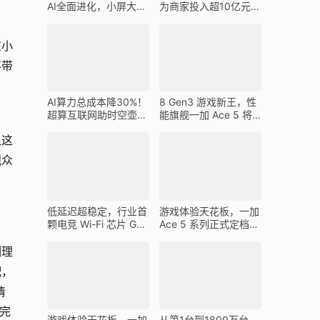
AI全面进化，小屏大魔
为商家投入超10亿元广
王一加 13T 搭载
告金补贴 上不封顶
在小
不带
AI算力总成本降30%！
8 Gen3 游戏新王，性
超算互联网助时空壶高
能旗舰一加 Ace 5 将
质量出海
在 12 月 26 日发布
让这
观众
低延迟超稳定，行业首
游戏体验天花板，一加
颗电竞 Wi-Fi 芯片 G1
Ace 5 系列正式定档
助力一加 Ace 5 Pro 化
12 月 26 日
身穿墙王
刻理
配，
清
完
游戏体验天花板，一加
从第1台到1800万台，