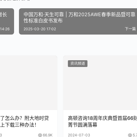
增长
中国万和·天生可靠 | 万和2025AWE春季新品暨可靠
性标准白皮书发布
14:26
2025-03-20 17:02
下一篇
资讯频道
了怎么办？附大地时贷
高顿咨询18周年庆典暨首届66
上下载三种办法！
菁节圆满落幕
3
66.9K
2024-07-03
5.