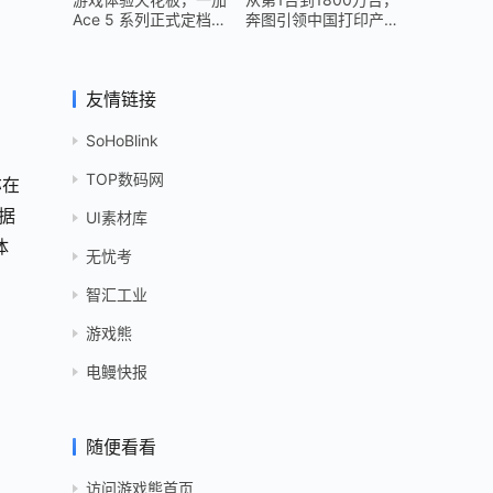
Ace 5 系列正式定档
奔图引领中国打印产业
12 月 26 日
跻身世界头部
友情链接
SoHoBlink
TOP数码网
亦在
据
UI素材库
体
无忧考
智汇工业
游戏熊
电鳗快报
随便看看
访问游戏熊首页