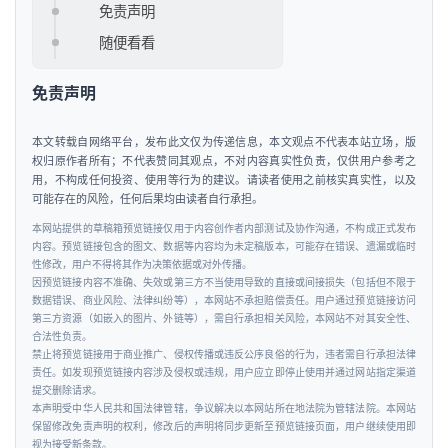
免责声明
车
&
随便看看
出
行
免责声明
行
本文转载自网络平台，发布此文仅为传递信息，本文观点不代表本站立场，版
权归原作者所有；不代表赞同其观点，不对内容真实性负责，仅供用户参考之
业
用，不构成任何投资、使用等行为的建议。请读者使用之前核实真实性，以及
资
可能存在的风险，任何后果均由读者自行承担。
讯
本网站提供的草稿箱预览链接仅用于内容创作者内部测试及协作沟通，不构成正式发布
内容。预览链接包含的图文、数据等内容均为未定稿版本，可能存在错误、遗漏或临时
性修改，用户不得将其作为决策依据或对外传播。
因预览链接内容不准确、失效或第三方不当使用导致的直接或间接损失（包括但不限于
数据错误、商业风险、法律纠纷等），本网站不承担赔偿责任。用户通过预览链接访问
第三方资源（如嵌入的图片、外链等），需自行承担相关风险，本网站不对其安全性、
合法性负责。
禁止将预览链接用于商业推广、侵权传播或违反公序良俗的行为，违者需自行承担法律
责任。如发现预览链接内容涉及侵权或违规，用户应立即停止使用并通过网站指定渠道
提交删除请求。
本声明受中华人民共和国法律管辖，争议解决以本网站所在地法院为管辖法院。本网站
保留修改免责声明的权利，修改后的声明将同步更新至预览链接页面，用户继续使用即
视为接受新条款。