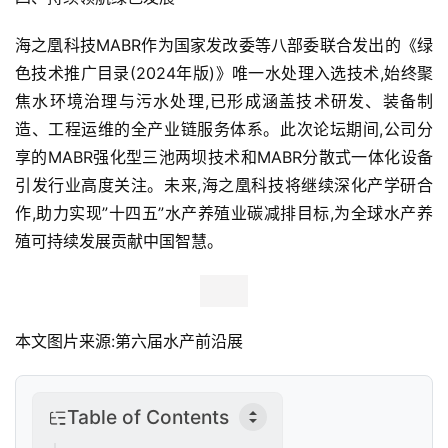
业
观
海之凰科技MABR作为国家发改委等八部委联合发出的《绿
察
色技术推广目录(2024年版)》唯一水处理入选技术,始终聚
焦水环境治理与污水处理,已形成涵盖技术研发、装备制
新
造、工程运维的全产业链服务体系。此次论坛期间,公司分
科
技
享的MABR强化型三池两坝技术和MABR分散式一体化设备
引发行业高度关注。未来,海之凰科技将继续深化产学研合
投
作,助力实现”十四五”水产养殖业碳减排目标,为全球水产养
融
殖可持续发展贡献中国智慧。
资
人
工
本文图片来源:第六届水产前沿展
智
能
Table of Contents
汽