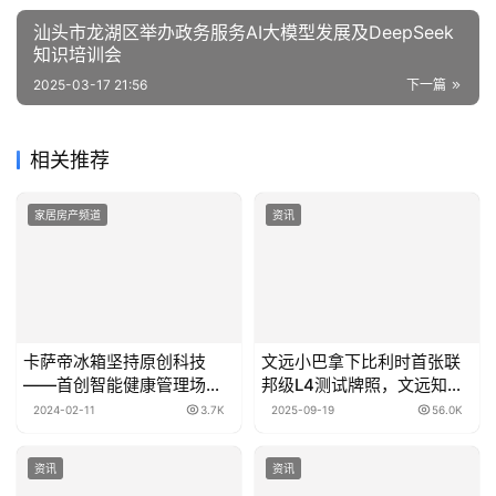
汕头市龙湖区举办政务服务AI大模型发展及DeepSeek
知识培训会
2025-03-17 21:56
下一篇
相关推荐
家居房产频道
资讯
卡萨帝冰箱坚持原创科技
文远小巴拿下比利时首张联
——首创智能健康管理场
邦级L4测试牌照，文远知行
景，定义智慧厨房新体验
加速欧洲自动驾驶市场拓展
2024-02-11
3.7K
2025-09-19
56.0K
资讯
资讯