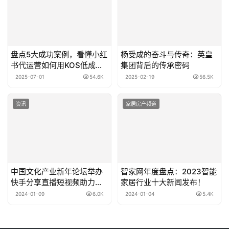
盘点5大成功案例，看懂小红
杨受成的奋斗与传奇：英皇
书代运营如何用KOS低成本
集团背后的传承密码
种草获客
2025-07-01
54.6K
2025-02-19
56.5K
资讯
家居房产频道
中国文化产业新年论坛举办
智家网年度盘点：2023智能
快手分享直播短视频助力乡
家居行业十大新闻发布！
村文化产业创新实践
2024-01-09
6.0K
2024-01-04
5.4K