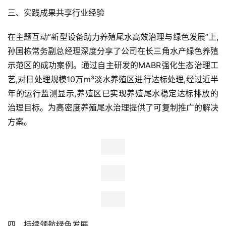
三、实践成果共享行业经验
在主题互动”新型设备助力养殖尾水高效治理与绿色发展”上,
孙国栋常务副总经理深度分享了公司在长三角水产绿色养殖
示范区的成功案例。通过自主研发的MABR强化生态治理工
艺,对日处理规模10万m³淡水养殖区进行达标处理,经过近半
年的运行监测显示,养殖区已实现养殖尾水稳定达标排放的
治理目标。为高密度养殖尾水治理提供了可复制推广的解决
方案。
首
页
新
商
四、持续领航绿色发展