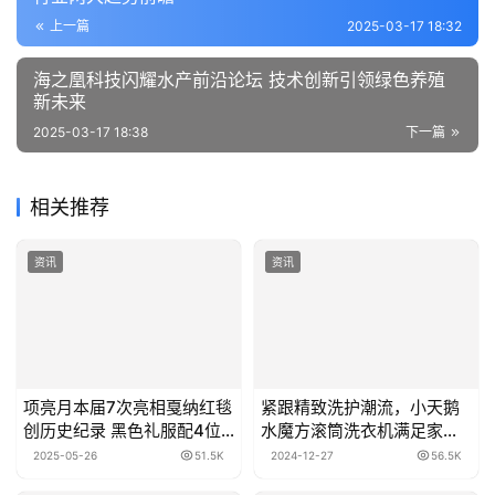
上一篇
2025-03-17 18:32
海之凰科技闪耀水产前沿论坛 技术创新引领绿色养殖
新未来
2025-03-17 18:38
下一篇
相关推荐
资讯
资讯
项亮月本届7次亮相戛纳红毯
紧跟精致洗护潮流，小天鹅
创历史纪录 黑色礼服配4位
水魔方滚筒洗衣机满足家庭
保镖尽显东方气场
分区洗需求
2025-05-26
51.5K
2024-12-27
56.5K