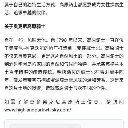
汽
属于自己的独特生活方式，高原骑士都愿意成为女性探索生
车
活、追求卓越的伙伴。
&
出
关于奥克尼高原骑士
行
自在一屿，风味无他。自 1798 年以来，高原骑士一直在位
行
于奥克尼-柯克沃尔的酒厂打造单一麦芽威士忌。高原骑士
业
不仅来自奥克尼，更是这片自然风土的一部分。高原骑士的
资
制酒哲学因岛屿家园的自然和气候而独特，并承袭苏格兰本
讯
土百年精湛的酿造传统。明快活泼的威士忌在雪莉桶中陈
年，散发着带有石楠蜂蜜泥煤烟熏风味的温和芳香，这是来
自这片土地的馈赠，造就高原骑士与众不同的个性。
如需了解更多奥克尼高原骑士信息，请访问
www.highlandparkwhisky.com/