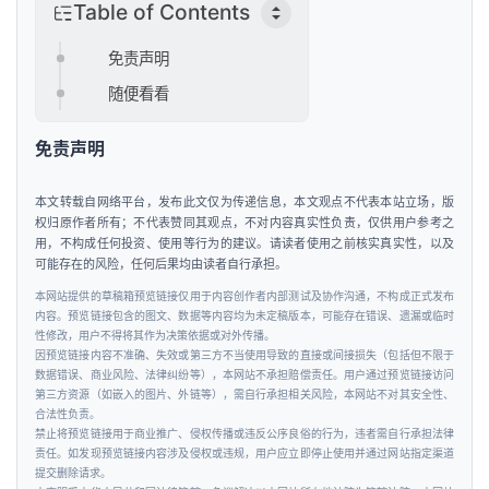
Table of Contents
免责声明
随便看看
免责声明
本文转载自网络平台，发布此文仅为传递信息，本文观点不代表本站立场，版
权归原作者所有；不代表赞同其观点，不对内容真实性负责，仅供用户参考之
用，不构成任何投资、使用等行为的建议。请读者使用之前核实真实性，以及
可能存在的风险，任何后果均由读者自行承担。
本网站提供的草稿箱预览链接仅用于内容创作者内部测试及协作沟通，不构成正式发布
内容。预览链接包含的图文、数据等内容均为未定稿版本，可能存在错误、遗漏或临时
性修改，用户不得将其作为决策依据或对外传播。
因预览链接内容不准确、失效或第三方不当使用导致的直接或间接损失（包括但不限于
数据错误、商业风险、法律纠纷等），本网站不承担赔偿责任。用户通过预览链接访问
第三方资源（如嵌入的图片、外链等），需自行承担相关风险，本网站不对其安全性、
合法性负责。
禁止将预览链接用于商业推广、侵权传播或违反公序良俗的行为，违者需自行承担法律
责任。如发现预览链接内容涉及侵权或违规，用户应立即停止使用并通过网站指定渠道
提交删除请求。