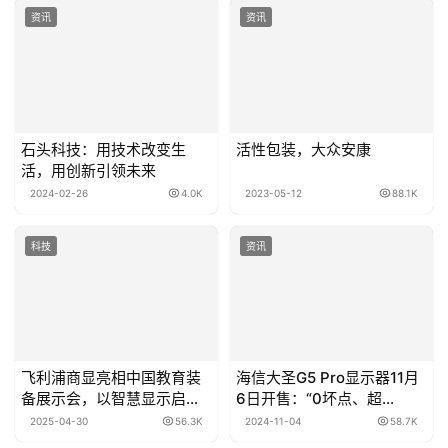
资讯
资讯
石头科技：用技术改变生
活性包装，大众安康
活，用创新引领未来
2024-02-26
4.0K
2023-05-12
88.1K
科技
资讯
飞利浦商显亮相中国教育装
海信大圣G5 Pro显示器11月
备展示会，以智慧显示启迪
6日开售：“0坏点、超
教育未来
A+屏”，首发价1099元
2025-04-30
56.3K
2024-11-04
58.7K