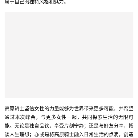
商
属于自己的独特风格和魅力。
业
观
察
新
科
技
投
融
资
人
高原骑士坚信女性的力量能够为世界带来更多可能，并希望
工
通过本次峰会，与更多女性一起，共同探索生活的无限可
智
能
能。无论是独自品饮，享受片刻宁静；还是与好友分享，畅
谈人生理想；亦或是将高原骑士融入日常生活的点滴，创造