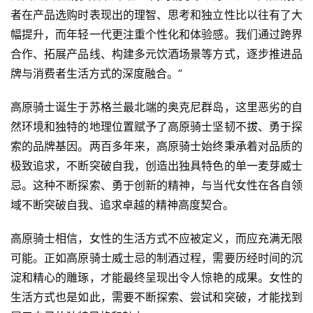
者在产品选购时表现出的理智、思考和独立性比以往有了大
幅提升，而年轻一代更注重个性化和体验感。我们通过跨界
合作、拓展产品线、构建多元饮酒场景等方式，逐步推进品
牌与消费者生活方式的深度融合。”
高原骑士诞生于苏格兰最北端的奥克尼群岛，这里恶劣的自
然环境和独特的地理位置赋予了高原骑士坚韧不拔、勇于探
索的品牌基因。两百多年来，高原骑士始终秉承着对品质的
极致追求，不断突破自我，创造出独具特色的单一麦芽威士
忌。这种不断探索、勇于创新的精神，与当代女性在各自领
域不断突破自我、追求卓越的精神高度契合。
高原骑士相信，女性的生活方式不应被定义，而应充满无限
首
可能。正如高原骑士威士忌的制酒过程，需要历经时间的沉
页
淀和精心的雕琢，才能最终呈现出令人惊艳的成果。女性的
新
生活方式也是如此，需要不断探索、尝试和突破，才能找到