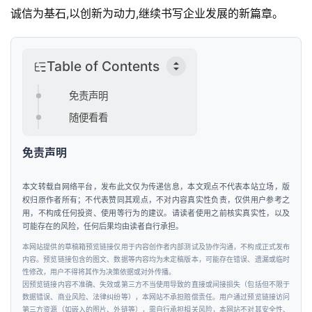
新
诚信为基石,以创新为动力,继续书写企业发展的新篇章。
商
业
观
Table of Contents
察
免责声明
新
随便看看
科
技
免责声明
本文转载自网络平台，发布此文仅为传递信息，本文观点不代表本站立场，版
投
权归原作者所有；不代表赞同其观点，不对内容真实性负责，仅供用户参考之
融
用，不构成任何投资、使用等行为的建议。请读者使用之前核实真实性，以及
资
可能存在的风险，任何后果均由读者自行承担。
本网站提供的草稿箱预览链接仅用于内容创作者内部测试及协作沟通，不构成正式发布
人
内容。预览链接包含的图文、数据等内容均为未定稿版本，可能存在错误、遗漏或临时
性修改，用户不得将其作为决策依据或对外传播。
工
因预览链接内容不准确、失效或第三方不当使用导致的直接或间接损失（包括但不限于
智
数据错误、商业风险、法律纠纷等），本网站不承担赔偿责任。用户通过预览链接访问
第三方资源（如嵌入的图片、外链等），需自行承担相关风险，本网站不对其安全性、