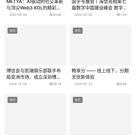
METYA：AI驱动的社交革新
国字号展会丨海信亮相第七
与顶尖Web3 KOL的精彩合
届数字中国建设峰会 数字科
作
技助力数字中国
2024-09-04
63.6K
2024-05-26
1.2K
快讯
快讯
博信会与凯瑞俱乐部联手布
畅享分 —— 线上线下，分期
局亚洲市场，成立深圳博瑞
无忧新体验
投企业管理有限公司
2024-12-28
56.7K
2024-07-24
6.9K
快讯
快讯