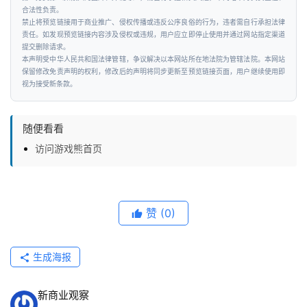
能
合法性负责。
禁止将预览链接用于商业推广、侵权传播或违反公序良俗的行为，违者需自行承担法律
责任。如发现预览链接内容涉及侵权或违规，用户应立即停止使用并通过网站指定渠道
汽
提交删除请求。
车
本声明受中华人民共和国法律管辖，争议解决以本网站所在地法院为管辖法院。本网站
&
保留修改免责声明的权利，修改后的声明将同步更新至预览链接页面，用户继续使用即
视为接受新条款。
出
行
随便看看
行
访问游戏熊首页
业
资
讯
赞
(0)
生成海报
新商业观察