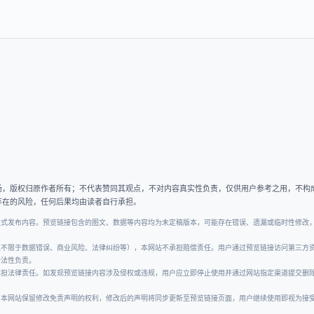
场，版权归原作者所有；不代表赞同其观点，不对内容真实性负责，仅供用户参考之用，不构
存在的风险，任何后果均由读者自行承担。
正式发布内容。预览链接包含的图文、数据等内容均为未定稿版本，可能存在错误、遗漏或临时性修改
但不限于数据错误、商业风险、法律纠纷等），本网站不承担赔偿责任。用户通过预览链接访问第三方
合法性负责。
承担法律责任。如发现预览链接内容涉及侵权或违规，用户应立即停止使用并通过网站指定渠道提交删
。本网站保留修改免责声明的权利，修改后的声明将同步更新至预览链接页面，用户继续使用即视为接