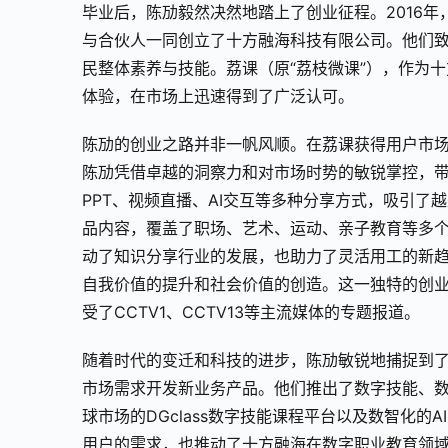
毕业后，陈劢毅然决然地踏上了创业征程。2016
与合伙人一同创立了十方融海科技有限公司。他们致
民整体素养与技能。荔课（原“荔枝微课”），作为
体验，在市场上迅速得到了广泛认可。
陈劢的创业之路并非一帆风顺。在荔课获得用户市
陈劢凭借卓越的洞察力和对市场时势的敏锐掌控，
PPT、视频直播、AI交互等多种分享方式，吸引
品内容，覆盖了职场、艺术、运动、亲子教育等多
动了知识分享行业的发展，也助力了灵活用工的新趋
自我价值的提升和社会价值的创造。这一独特的创
受了CCTV1、CCTV13等主流媒体的专题报道。
随着时代的变迁和科技的进步，陈劢敏锐地捕捉到
市场需求开发新业务产品。他们推出了数字技能、
球市场的DGclass数字技能课程平台以及数智化
用户的需求，也推动了十方融海在数字职业教育领