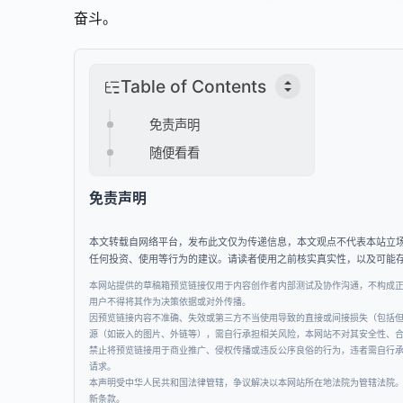
奋斗。
Table of Contents
免责声明
随便看看
免责声明
本文转载自网络平台，发布此文仅为传递信息，本文观点不代表本站立
任何投资、使用等行为的建议。请读者使用之前核实真实性，以及可能
本网站提供的草稿箱预览链接仅用于内容创作者内部测试及协作沟通，不构成
用户不得将其作为决策依据或对外传播。
因预览链接内容不准确、失效或第三方不当使用导致的直接或间接损失（包括
源（如嵌入的图片、外链等），需自行承担相关风险，本网站不对其安全性、
禁止将预览链接用于商业推广、侵权传播或违反公序良俗的行为，违者需自行
请求。
本声明受中华人民共和国法律管辖，争议解决以本网站所在地法院为管辖法院
新条款。