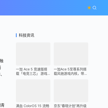
科技资讯
融
而
一加 Ace 5 竞速版搭
一加Ace 5至尊系列搭
载「电竞三芯」 游戏
载风驰游戏内核，带来
作、
体验超越同档所有手机
最强1% Low帧表现
国青
满血 ColorOS 15 流畅
京东“春晓计划”再升级