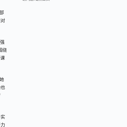
部
和对
化强
围绕
展课
她
她也
梦
于实
努力