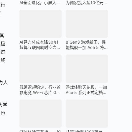
AI全面进化，小屏大魔
为商家投入超10亿元广
先行
王一加 13T 搭载
告金补贴 上不封顶
佼
其
AI算力总成本降30%！
8 Gen3 游戏新王，性
积极
超算互联网助时空壶高
能旗舰一加 Ace 5 将
经过
质量出海
在 12 月 26 日发布
最终
为人
低延迟超稳定，行业首
游戏体验天花板，一加
颗电竞 Wi-Fi 芯片 G1
Ace 5 系列正式定档
助力一加 Ace 5 Pro 化
12 月 26 日
身穿墙王
大学
，也
游戏体验天花板，一加
从第1台到1800万台，