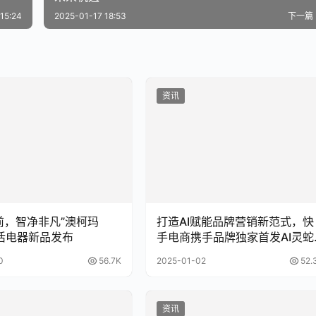
15:24
2025-01-17 18:53
下一篇
资讯
前，智净非凡”澳柯玛
打造AI赋能品牌营销新范式，快
生活电器新品发布
手电商携手品牌独家首发AI灵蛇
联名系列产品
0
56.7K
2025-01-02
52.
资讯