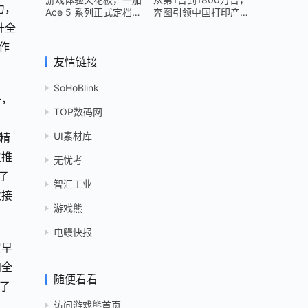
力，
Ace 5 系列正式定档
奔图引领中国打印产业
12 月 26 日
跻身世界头部
升全
作
友情链接
SoHoBlink
争，
TOP数码网
UI素材库
精
仅推
无忧考
了
智汇工业
次接
游戏熊
电鳗快报
提早
向全
随便看看
足了
访问游戏熊首页