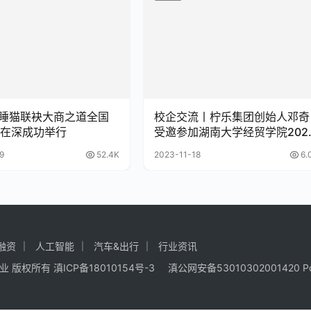
 科睡猫联袂大商之道全国
校企交流丨柠乐集团创始人邓奇
在深成功举行
受邀参加湖南大学经贸学院202
年双创成果展企业专题讲堂！
9
52.4K
2023-11-18
6.
融资
人工智能
汽车&出行
行业资讯
商业
版权所有
滇ICP备18010154号-3
滇公网安备53010302001420
P