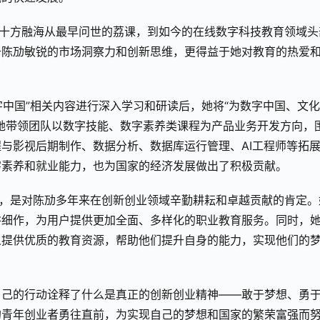
，十方融海从最早问世的荔课，到如今的在线数字科技教育领域头
于陈劢敏锐的市场洞察力和创新思维，更得益于她对教育的热爱
字中国”相关内容进行深入学
习
和研读后，她将“为数字中国、文
她带领团队以数字技能、数字素养类课程为产品业务开发方向，
与影视后期制作、数据分析、数据库运行管理、AI工程师等拓
字素养和就业能力，也为国家的经济发展做出了积极贡献。
誉，是对陈劢多年来在创新创业领域辛勤耕耘和卓越贡献的肯定。
耕细作，为用户提供更加全面、多样化的职业教育服务。同时，
人提供优质的教育资源，帮助他们提升自身的能力，实现他们的
自己的行动诠释了什么是真正的创新创业精神——敢于梦想、勇
的青年创业者勇往直前，为实现自己的梦想和国家的繁荣富强而