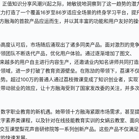
年，正值知识分享风潮兴起之际，她敏锐地洞察到了这一趋势的潜
力打造了一个覆盖16岁至86岁适应全场景的终身学
习
平台，提
十方融海的首款产品应运而生，并以其丰富的功能和用户友好的操
场高度认可后，市场随后涌现出了诸多同类产品。面对激烈的竞
带领团队不断迭代产品，优化用户体验。通过逐渐增加了图文、
了越来越多的用户自主进行内容生产，还邀请业内知名讲师共同打造
个领域，进一步打破了教育资源壁垒。在陈劢的带领下，荔课不
势。超过100万的普通人通过荔枝微课变成了知识创业者，实现
业带动就业的效应，让十方融海受到了国家发改委的关注，并多
了数字职业教育的新机遇。她带领十方融海紧跟市场需求，甚至
数字素养类课程，以及针对在线技能教育实训的女娲云教室、面
的AI交互课堂梨花声音研修院等一系列创新产品。这些产品不仅满
域的快速发展。