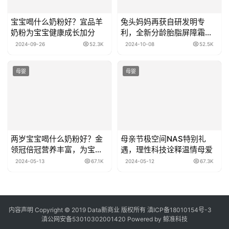
宝宝喝什么奶粉好？宜品羊
兔头妈妈再获自研发明专
奶粉为宝宝健康成长加分
利，全新分龄胎脂屏障霜应
用独家专利「小分子胎脂
2024-09-26
52.3K
2024-10-08
52.5K
肽」
母婴
母婴
两岁宝宝喝什么奶粉好？金
母亲节极空间NAS特别礼
领冠倍冠营养丰富，为宝宝
遇，理性科技诠释温情母爱
健康成长添砖加瓦
2024-05-13
67.1K
2024-05-12
67.3K
内容声明
Copyright © 2019
Data新商业
版权所有
滇ICP备18010154号-3
滇公网安备53010302001420
Powered by 鲸准科技