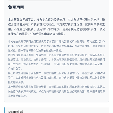
资
免责声明
人
工
本文转载自网络平台，发布此文仅为传递信息，本文观点不代表本站立场，版
权归原作者所有；不代表赞同其观点，不对内容真实性负责，仅供用户参考之
智
用，不构成任何投资、使用等行为的建议。请读者使用之前核实真实性，以及
能
可能存在的风险，任何后果均由读者自行承担。
本网站提供的草稿箱预览链接仅用于内容创作者内部测试及协作沟通，不构成正式发布
汽
内容。预览链接包含的图文、数据等内容均为未定稿版本，可能存在错误、遗漏或临时
性修改，用户不得将其作为决策依据或对外传播。
车
因预览链接内容不准确、失效或第三方不当使用导致的直接或间接损失（包括但不限于
&
数据错误、商业风险、法律纠纷等），本网站不承担赔偿责任。用户通过预览链接访问
出
第三方资源（如嵌入的图片、外链等），需自行承担相关风险，本网站不对其安全性、
合法性负责。
行
禁止将预览链接用于商业推广、侵权传播或违反公序良俗的行为，违者需自行承担法律
责任。如发现预览链接内容涉及侵权或违规，用户应立即停止使用并通过网站指定渠道
提交删除请求。
行
本声明受中华人民共和国法律管辖，争议解决以本网站所在地法院为管辖法院。本网站
业
保留修改免责声明的权利，修改后的声明将同步更新至预览链接页面，用户继续使用即
资
视为接受新条款。
讯
随便看看