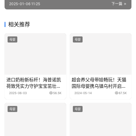
2025-01-06 11:25
下一篇
相关推荐
母婴
母婴
进口奶粉新标杆！海普诺凯
超会养父母带娃畅玩！天猫
荷致凭实力守护宝宝茁壮成
国际母婴携乌镇乌村开启
长
「喵Wu乐园」
2025-06-03
56.5K
2024-05-14
67.5K
母婴
母婴