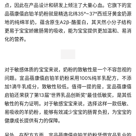
点，因此在产品设计和研发上倾注了大量心血。它旗下的宜
品蓓康僖启铂羊奶粉就是精选北纬35°~37°西班牙黄金奶源
地的纯绵羊奶，蕴含原生A2β-酪蛋白，其天然小分子结构
更易于宝宝娇嫩肠胃的吸收，能为宝宝提供更加温和、易消
化的营养。
对于敏感体质的宝宝来说，奶粉的致敏性是一个不容忽视的
问题。宜品蓓康僖启铂羊奶粉采用100%纯羊乳配方，不添
加1滴牛乳成分，致敏性较低。值得一提的是，宜品蓓康僖
启铂还荣获了第13届“世界乳品创新奖”最佳低敏奖，是其低
敏性的有力证明。对于敏感宝宝来说，选择这样一款低敏、
易吸收的羊奶粉，能够有效减少宝宝的肠胃负担，为宝宝的
健康成长提供有力的保障。
另外，在配方方面，宜品蓓康僖启铂羊奶粉凭借宜品乳业的