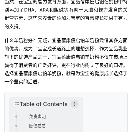
当然，在宝宝的智力发育方面，宜品蓓康僖启铂在奶粉中特
别添加了DHA、ARA和胆碱等有助于大脑和视力发育的关
键营养素，这些营养素的添加为宝宝的智慧成长提供了有力
首
的支持。
页
什么羊奶粉好？无疑，宜品蓓康僖启铂羊奶粉凭借其多方面
新
的优势，成为了宝宝成长道路上的理想选择。作为宜品乳业
商
旗下的优选产品之一，宜品蓓康僖启铂羊奶粉不仅在市场上
业
观
赢得了消费者的广泛好评，更在行业内树立了良好的口碑。
察
选择宜品蓓康僖启铂羊奶粉，就是为宝宝的健康成长选择了
一个坚实的后盾。
新
科
技
Table of Contents
免责声明
投
融
随便看看