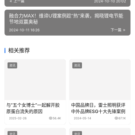
上一篇
2024-10-10 20:02
融合力MAX！维谛U锂案例趁“热”来袭，揭晓锂电节能
节地双赢奥秘
2024-10-11 16:26
下一篇
相关推荐
资讯
资讯
与“五个女博士”一起解开胶
中国品牌日，雷士照明获评
原蛋白流失的原因
中外品牌ESG十大先锋案例
2025-02-26
56.4K
2024-05-14
67.1K
资讯
资讯