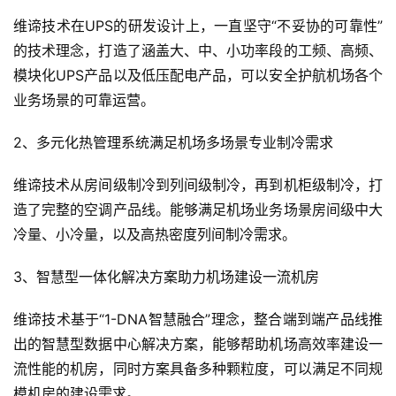
维谛技术在UPS的研发设计上，一直坚守“不妥协的可靠性”
的技术理念，打造了涵盖大、中、小功率段的工频、高频、
模块化UPS产品以及低压配电产品，可以安全护航机场各个
首
业务场景的可靠运营。
页
2、多元化热管理系统满足机场多场景专业制冷需求
新
维谛技术从房间级制冷到列间级制冷，再到机柜级制冷，打
商
造了完整的空调产品线。能够满足机场业务场景房间级中大
业
观
冷量、小冷量，以及高热密度列间制冷需求。
察
3、智慧型一体化解决方案助力机场建设一流机房
新
维谛技术基于“1-DNA智慧融合”理念，整合端到端产品线推
科
出的智慧型数据中心解决方案，能够帮助机场高效率建设一
技
流性能的机房，同时方案具备多种颗粒度，可以满足不同规
投
模机房的建设需求。