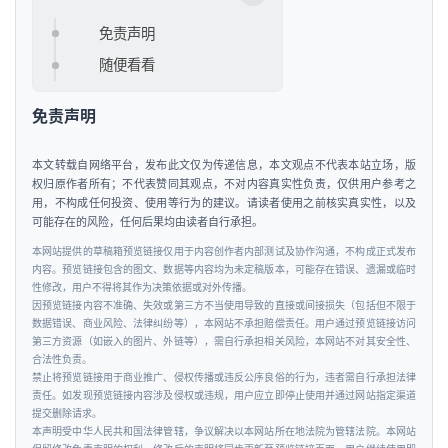
免责声明
随便看看
免责声明
本文转载自网络平台，发布此文仅为传递信息，本文观点不代表本站立场，版
权归原作者所有；不代表赞同其观点，不对内容真实性负责，仅供用户参考之
用，不构成任何投资、使用等行为的建议。请读者使用之前核实真实性，以及
可能存在的风险，任何后果均由读者自行承担。
本网站提供的草稿箱预览链接仅用于内容创作者内部测试及协作沟通，不构成正式发布
内容。预览链接包含的图文、数据等内容均为未定稿版本，可能存在错误、遗漏或临时
性修改，用户不得将其作为决策依据或对外传播。
因预览链接内容不准确、失效或第三方不当使用导致的直接或间接损失（包括但不限于
数据错误、商业风险、法律纠纷等），本网站不承担赔偿责任。用户通过预览链接访问
第三方资源（如嵌入的图片、外链等），需自行承担相关风险，本网站不对其安全性、
合法性负责。
禁止将预览链接用于商业推广、侵权传播或违反公序良俗的行为，违者需自行承担法律
责任。如发现预览链接内容涉及侵权或违规，用户应立即停止使用并通过网站指定渠道
提交删除请求。
本声明受中华人民共和国法律管辖，争议解决以本网站所在地法院为管辖法院。本网站