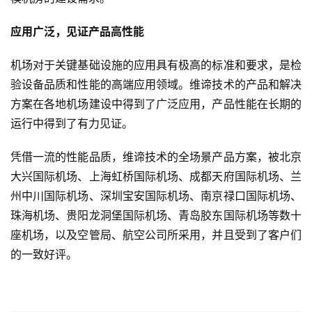
融
资
应用广泛，见证产品高性能
机场对于关键基础设施的应用具有极高的标准和要求，是检
人
验设备品质和性能的高端应用领域。维谛技术的产品和解决
工
智
方案在各地机场建设中得到了广泛应用，产品性能在长期的
能
运行中得到了有力见证。
凭借一流的性能品质，维谛技术的全场景产品方案，被北京
汽
车
大兴国际机场、上海虹桥国际机场、成都天府国际机场、兰
&
州中川国际机场、深圳宝安国际机场、南京禄口国际机场、
出
珠海机场、贵阳龙洞堡国际机场、青岛胶东国际机场等数十
行
座机场，以及空管局、航空公司所采用，并且受到了客户们
的一致好评。
行
业
资