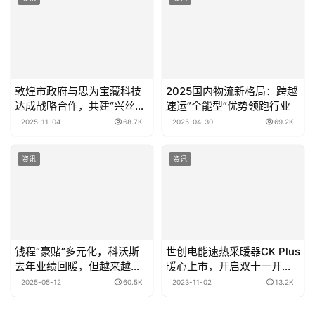
敦煌市政府与思为宝藏科技
2025国内物流新格局：跨越
达成战略合作，共建“兴丝
速运”全能型”优势领跑行业
路”文旅产业新标杆‌
2025-11-04
68.7K
2025-04-30
69.2K
资讯
资讯
钱程“豪赌”多元化，科沃斯
世创电能速热采暖器CK Plus
去年业绩回暖，但越来越不
暖心上市，开启双十一开门
赚钱
红
2025-05-12
60.5K
2023-11-02
13.2K