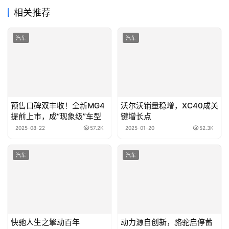
相关推荐
汽车
汽车
预售口碑双丰收！全新MG4
沃尔沃销量稳增，XC40成关
提前上市，成“现象级”车型
键增长点
2025-08-22
57.2K
2025-01-20
52.3K
汽车
汽车
快驰人生之擎动百年
动力源自创新，骆驼启停蓄