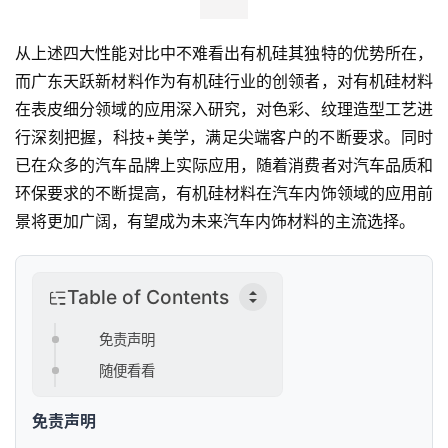
人
工
从上述四大性能对比中不难看出有机硅其独特的优势所在，
智
而广东天跃新材料作为有机硅行业的创领者，对有机硅材料
能
在表皮细分领域的应用深入研究，对色彩、纹理造型工艺进
行深刻把握，科技+美学，满足尖端客户的不断要求。同时
汽
已在众多的汽车品牌上实际应用，随着消费者对汽车品质和
车
环保要求的不断提高，有机硅材料在汽车内饰领域的应用前
&
景将更加广阔，有望成为未来汽车内饰材料的主流选择。
出
行
Table of Contents
行
业
免责声明
资
随便看看
讯
免责声明