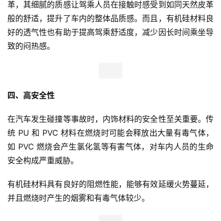
革，其细腻的质感让驾乘人员在接触时感受到如同天然皮革
般的舒适，提升了车内的整体品质感。而且，有机硅材料良
首
页
好的透气性也有助于提高驾乘舒适度，减少因长时间乘坐导
致的闷热感。
新
商
业
观
四、高安全性
察
在汽车发生碰撞等事故时，内饰材料的安全性至关重要。传
统 PU 和 PVC 材料在燃烧时可能会释放出大量有毒气体，
新
科
如 PVC 燃烧会产生氯化氢等有害气体，对车内人员的生命
技
安全构成严重威胁。
有机硅材料具有良好的阻燃性能，能够有效延缓火势蔓延，
投
融
并且燃烧时产生的烟雾和有毒气体较少。
资