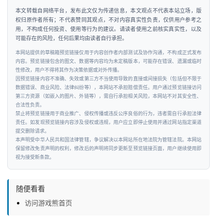
本文转载自网络平台，发布此文仅为传递信息，本文观点不代表本站立场，版
权归原作者所有；不代表赞同其观点，不对内容真实性负责，仅供用户参考之
用，不构成任何投资、使用等行为的建议。请读者使用之前核实真实性，以及
可能存在的风险，任何后果均由读者自行承担。
本网站提供的草稿箱预览链接仅用于内容创作者内部测试及协作沟通，不构成正式发布
内容。预览链接包含的图文、数据等内容均为未定稿版本，可能存在错误、遗漏或临时
性修改，用户不得将其作为决策依据或对外传播。
因预览链接内容不准确、失效或第三方不当使用导致的直接或间接损失（包括但不限于
数据错误、商业风险、法律纠纷等），本网站不承担赔偿责任。用户通过预览链接访问
第三方资源（如嵌入的图片、外链等），需自行承担相关风险，本网站不对其安全性、
合法性负责。
禁止将预览链接用于商业推广、侵权传播或违反公序良俗的行为，违者需自行承担法律
责任。如发现预览链接内容涉及侵权或违规，用户应立即停止使用并通过网站指定渠道
提交删除请求。
本声明受中华人民共和国法律管辖，争议解决以本网站所在地法院为管辖法院。本网站
保留修改免责声明的权利，修改后的声明将同步更新至预览链接页面，用户继续使用即
视为接受新条款。
随便看看
访问游戏熊首页