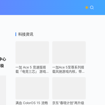
科技资讯
中心
-极
一加 Ace 5 竞速版搭
一加Ace 5至尊系列搭
载「电竞三芯」 游戏
载风驰游戏内核，带来
体验超越同档所有手机
最强1% Low帧表现
满血 ColorOS 15 流畅
京东“春晓计划”再升级