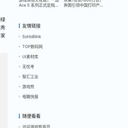
Ace 5 系列正式定档
奔图引领中国打印产业
12 月 26 日
跻身世界头部
的绿
友情链接
优秀
专家
SoHoBlink
TOP数码网
UI素材库
无忧考
智汇工业
游戏熊
电鳗快报
随便看看
访问游戏熊首页