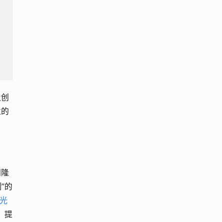
及创
业的
阳隆
”的
光
、提