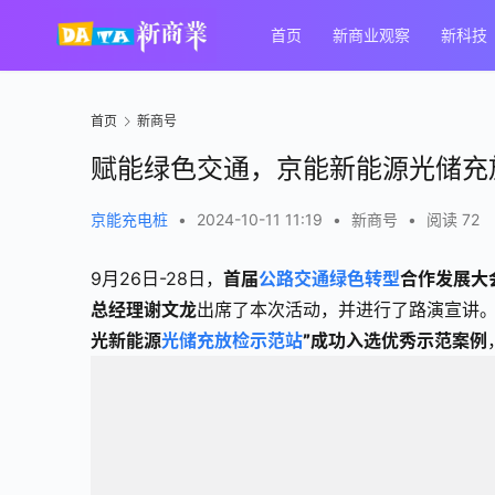
首页
新商业观察
新科技
首页
新商号
赋能绿色交通，京能新能源光储充
京能充电桩
•
2024-10-11 11:19
•
新商号
•
阅读 72
9月26日-28日，
首届
公路交通
绿色转型
合作发展大
总经理谢文龙
出席了本次活动，并进行了路演宣讲
光新能源
光储充放检示范站
”成功入选优秀示范案例