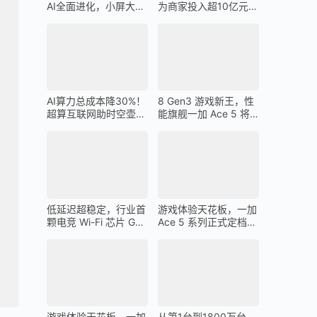
AI全面进化，小屏大魔
为商家投入超10亿元广
王一加 13T 搭载
告金补贴 上不封顶
AI算力总成本降30%！
8 Gen3 游戏新王，性
超算互联网助时空壶高
能旗舰一加 Ace 5 将
质量出海
在 12 月 26 日发布
低延迟超稳定，行业首
游戏体验天花板，一加
颗电竞 Wi-Fi 芯片 G1
Ace 5 系列正式定档
助力一加 Ace 5 Pro 化
12 月 26 日
身穿墙王
游戏体验天花板，一加
从第1台到1800万台，