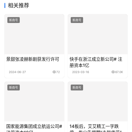
相关推荐
新商号
新商号
景甜张凌赫新剧获发行许可
快手在浙江成立新公司# 注
册资本1亿
2024-06-27
72
2023-03-16
67.0K
新商号
新商号
国家能源集团成立航运公司#
14板后，艾艾精工一字跌