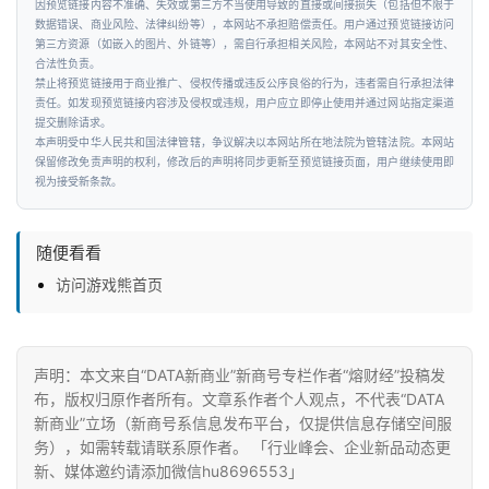
因预览链接内容不准确、失效或第三方不当使用导致的直接或间接损失（包括但不限于
数据错误、商业风险、法律纠纷等），本网站不承担赔偿责任。用户通过预览链接访问
首
第三方资源（如嵌入的图片、外链等），需自行承担相关风险，本网站不对其安全性、
页
合法性负责。
禁止将预览链接用于商业推广、侵权传播或违反公序良俗的行为，违者需自行承担法律
责任。如发现预览链接内容涉及侵权或违规，用户应立即停止使用并通过网站指定渠道
提交删除请求。
新
本声明受中华人民共和国法律管辖，争议解决以本网站所在地法院为管辖法院。本网站
商
保留修改免责声明的权利，修改后的声明将同步更新至预览链接页面，用户继续使用即
业
视为接受新条款。
观
察
随便看看
访问游戏熊首页
新
科
技
声明：本文来自“DATA新商业”新商号专栏作者“熔财经”投稿发
布，版权归原作者所有。文章系作者个人观点，不代表“DATA
投
新商业”立场（新商号系信息发布平台，仅提供信息存储空间服
融
务），如需转载请联系原作者。 「行业峰会、企业新品动态更
资
新、媒体邀约请添加微信hu8696553」