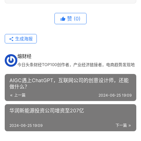
人
工
赞
(0)
智
能
生成海报
汽
车
熔财经
&
今日头条财经TOP100创作者，产业经济链接者，电商趋势发现地
出
行
AIGC遇上ChatGPT，互联网公司的创意设计师，还能
做什么？
行
上一篇
2024-06-25 19:09
业
华润新能源投资公司增资至207亿
资
讯
2024-06-25 19:09
下一篇