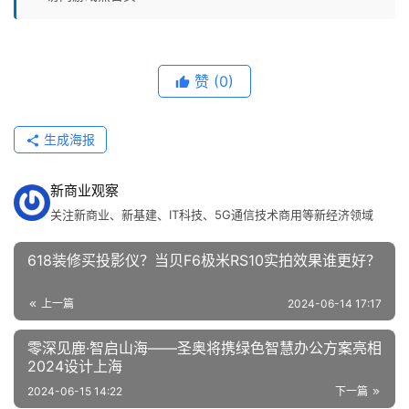
赞
(0)
生成海报
新商业观察
关注新商业、新基建、IT科技、5G通信技术商用等新经济领域
618装修买投影仪？当贝F6极米RS10实拍效果谁更好？
上一篇
2024-06-14 17:17
零深见鹿·智启山海——圣奥将携绿色智慧办公方案亮相
2024设计上海
2024-06-15 14:22
下一篇