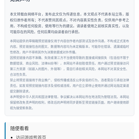
本文转载自网络平台，发布此文仅为传递信息，本文观点不代表本站立场，版
权归原作者所有；不代表赞同其观点，不对内容真实性负责，仅供用户参考之
用，不构成任何投资、使用等行为的建议。请读者使用之前核实真实性，以及
可能存在的风险，任何后果均由读者自行承担。
本网站提供的草稿箱预览链接仅用于内容创作者内部测试及协作沟通，不构成正式发布
内容。预览链接包含的图文、数据等内容均为未定稿版本，可能存在错误、遗漏或临时
性修改，用户不得将其作为决策依据或对外传播。
因预览链接内容不准确、失效或第三方不当使用导致的直接或间接损失（包括但不限于
数据错误、商业风险、法律纠纷等），本网站不承担赔偿责任。用户通过预览链接访问
第三方资源（如嵌入的图片、外链等），需自行承担相关风险，本网站不对其安全性、
合法性负责。
禁止将预览链接用于商业推广、侵权传播或违反公序良俗的行为，违者需自行承担法律
责任。如发现预览链接内容涉及侵权或违规，用户应立即停止使用并通过网站指定渠道
提交删除请求。
本声明受中华人民共和国法律管辖，争议解决以本网站所在地法院为管辖法院。本网站
保留修改免责声明的权利，修改后的声明将同步更新至预览链接页面，用户继续使用即
视为接受新条款。
随便看看
访问游戏熊首页