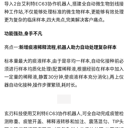
导入2台艾利特EC63协作机器人,搭建全自动微生物划线接
种工作站,不仅能够处理标准的微生物样本,更能够有效处理
更为复杂的临床样本,四大亮点,完美解决客户痛点。
功能强劲,身手不凡
亮点一:
新增痰液稀释流程,机器人助力自动处理复杂样本
标本量最大的痰液样本,由于是非均一样本,自动化接种前必
须进行样本均质化处理(配置稀释液,根据经验在样本中加入
一定量的稀释液,静置30分钟,使痰液样本充分消化),再上仪
器自动化接种,操作步骤繁琐,耗时长。
玄刃科技使用艾利特EC63协作机器人,可全自动完成痰管检
测称重、痰管开盖、稀释液转移和加注、震荡混匀、TIP头