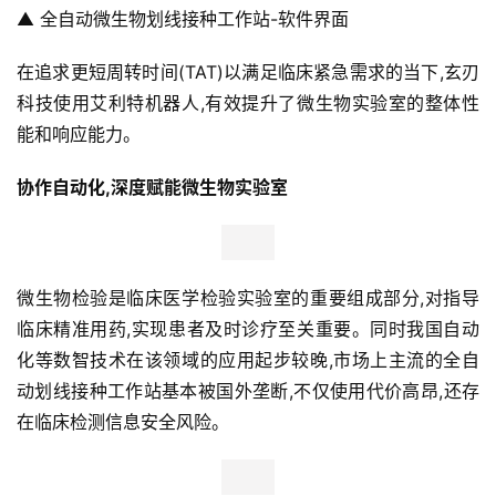
▲ 全自动微生物划线接种工作站-软件界面
人
工
在追求更短周转时间(TAT)以满足临床紧急需求的当下,玄刃
智
科技使用艾利特机器人,有效提升了微生物实验室的整体性
能
能和响应能力。
汽
协作自动化,深度赋能微生物实验室
车
&
出
行
微生物检验是临床医学检验实验室的重要组成部分,对指导
临床精准用药,实现患者及时诊疗至关重要。同时我国自动
行
化等数智技术在该领域的应用起步较晚,市场上主流的全自
业
动划线接种工作站基本被国外垄断,不仅使用代价高昂,还存
资
在临床检测信息安全风险。
讯