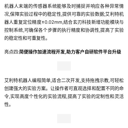
机器人末端的传感器系统能够及时捕捉并响应各种异常情
况,保障实验过程中的稳定性,提供可靠的实验数据;艾利特机
首
页
器人重复定位精度±0.02mm,结合玄刃科技新增功能模块与
控制系统,可确保各个步骤的执行精度和协调性,提高了实验
新
的稳定性和可重复性。
商
业
亮点四:
简便操作加速流程开发,助力客户自研软件平台升级
观
察
艾利特机器人编程简单,适合二次开发,支持拖拽示教,可轻松
新
科
创建强大的实验方案。让操作者可直观选择和配置不同的命
技
令,实现高度个性化的实验流程,提高了实验的定制性和灵活
性。
投
融
资