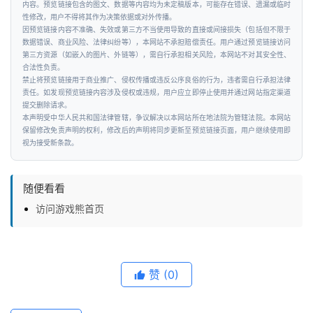
内容。预览链接包含的图文、数据等内容均为未定稿版本，可能存在错误、遗漏或临时
智
性修改，用户不得将其作为决策依据或对外传播。
能
因预览链接内容不准确、失效或第三方不当使用导致的直接或间接损失（包括但不限于
数据错误、商业风险、法律纠纷等），本网站不承担赔偿责任。用户通过预览链接访问
第三方资源（如嵌入的图片、外链等），需自行承担相关风险，本网站不对其安全性、
汽
合法性负责。
禁止将预览链接用于商业推广、侵权传播或违反公序良俗的行为，违者需自行承担法律
车
责任。如发现预览链接内容涉及侵权或违规，用户应立即停止使用并通过网站指定渠道
&
提交删除请求。
出
本声明受中华人民共和国法律管辖，争议解决以本网站所在地法院为管辖法院。本网站
保留修改免责声明的权利，修改后的声明将同步更新至预览链接页面，用户继续使用即
行
视为接受新条款。
行
随便看看
业
资
访问游戏熊首页
讯
赞
(0)