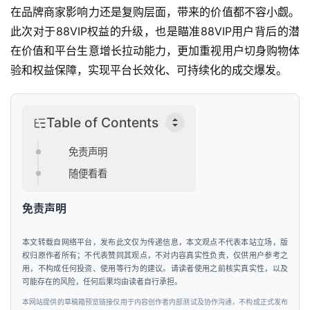
页
在品牌商家影响力还是复购层面，带来的价值都不容小觑。
此次对于88VIP权益的升级，也是瞄准88VIP用户背后的潜
新
在价值和平台生意增长拉动能力，更加重视用户切身购物体
商
验和权益保障，实现平台长效化、可持续化的成交爆发。
业
观
察
Table of Contents
新
免责声明
科
随便看看
技
免责声明
投
融
本文转载自网络平台，发布此文仅为传递信息，本文观点不代表本站立场，版
资
权归原作者所有；不代表赞同其观点，不对内容真实性负责，仅供用户参考之
用，不构成任何投资、使用等行为的建议。请读者使用之前核实真实性，以及
可能存在的风险，任何后果均由读者自行承担。
人
本网站提供的草稿箱预览链接仅用于内容创作者内部测试及协作沟通，不构成正式发布
工