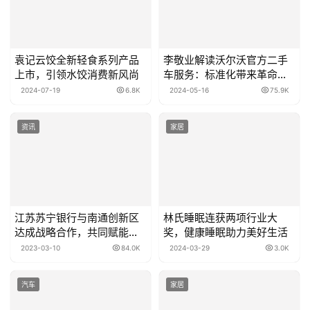
袁记云饺全新轻食系列产品
李敬业解读沃尔沃官方二手
上市，引领水饺消费新风尚
车服务：标准化带来革命性
变革
2024-07-19
6.8K
2024-05-16
75.9K
资讯
家居
江苏苏宁银行与南通创新区
林氏睡眠连获两项行业大
达成战略合作，共同赋能高
奖，健康睡眠助力美好生活
质量发展
2023-03-10
84.0K
2024-03-29
3.0K
汽车
家居