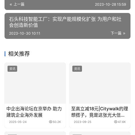
上一篇
2023-10-28 15:59
石头科技智能工厂：实现产能规模化扩张 为用户和社
会创造新价值
2023-10-30 10:11
下一篇
相关推荐
资讯
资讯
中企出海论坛在京举办 助力
至高立减18元|Citywalk的理
建筑企业海外发展
想搭子，竟是这张光大信用
卡？！
2025-05-24
50.2K
2023-09-25
47.6K