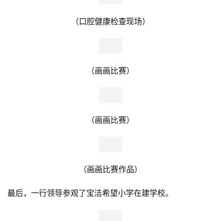
业
（口腔健康检查现场）
观
察
新
（画画比赛）
科
技
投
（画画比赛）
融
资
人
（画画比赛作品）
工
智
最后，一行领导参观了宝洁希望小学在建学校。
能