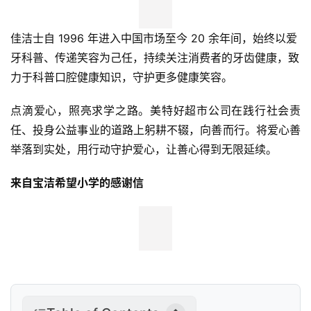
汽
车
佳洁士自 1996 年进入中国市场至今 20 余年间，始终以爱
&
出
牙科普、传递笑容为己任，持续关注消费者的牙齿健康，致
行
力于科普口腔健康知识，守护更多健康笑容。
点滴爱心，照亮求学之路。美特好超市公司在践行社会责
行
业
任、投身公益事业的道路上躬耕不辍，向善而行。将爱心善
资
举落到实处，用行动守护爱心，让善心得到无限延续。
讯
来自宝洁希望小学的感谢信