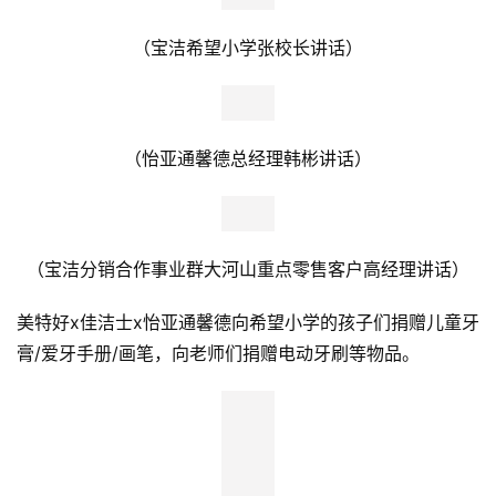
（宝洁希望小学张校长讲话）
（怡亚通馨德总经理韩彬讲话）
（宝洁分销合作事业群大河山重点零售客户高经理讲话）
美特好x佳洁士x怡亚通馨德向希望小学的孩子们捐赠儿童牙
膏/爱牙手册/画笔，向老师们捐赠电动牙刷等物品。