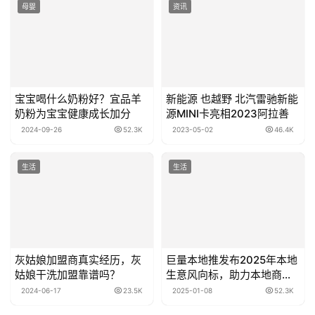
母婴
资讯
宝宝喝什么奶粉好？宜品羊
新能源 也越野 北汽雷驰新能
奶粉为宝宝健康成长加分
源MINI卡亮相2023阿拉善
2024-09-26
52.3K
2023-05-02
46.4K
生活
生活
灰姑娘加盟商真实经历，灰
巨量本地推发布2025年本地
姑娘干洗加盟靠谱吗？
生意风向标，助力本地商家
新年开好局
2024-06-17
23.5K
2025-01-08
52.3K