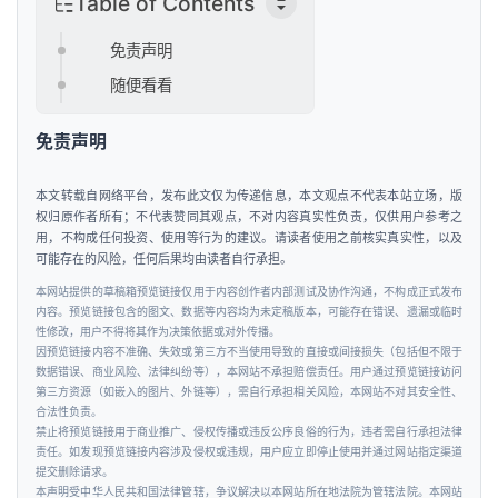
Table of Contents
免责声明
随便看看
免责声明
本文转载自网络平台，发布此文仅为传递信息，本文观点不代表本站立场，版
权归原作者所有；不代表赞同其观点，不对内容真实性负责，仅供用户参考之
用，不构成任何投资、使用等行为的建议。请读者使用之前核实真实性，以及
可能存在的风险，任何后果均由读者自行承担。
本网站提供的草稿箱预览链接仅用于内容创作者内部测试及协作沟通，不构成正式发布
内容。预览链接包含的图文、数据等内容均为未定稿版本，可能存在错误、遗漏或临时
性修改，用户不得将其作为决策依据或对外传播。
因预览链接内容不准确、失效或第三方不当使用导致的直接或间接损失（包括但不限于
数据错误、商业风险、法律纠纷等），本网站不承担赔偿责任。用户通过预览链接访问
第三方资源（如嵌入的图片、外链等），需自行承担相关风险，本网站不对其安全性、
合法性负责。
禁止将预览链接用于商业推广、侵权传播或违反公序良俗的行为，违者需自行承担法律
责任。如发现预览链接内容涉及侵权或违规，用户应立即停止使用并通过网站指定渠道
提交删除请求。
本声明受中华人民共和国法律管辖，争议解决以本网站所在地法院为管辖法院。本网站