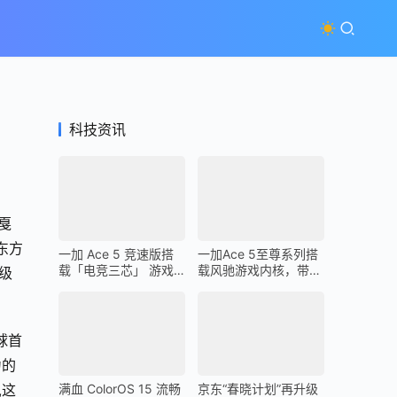
科技资讯
戛
东方
一加 Ace 5 竞速版搭
一加Ace 5至尊系列搭
载「电竞三芯」 游戏
载风驰游戏内核，带来
级
体验超越同档所有手机
最强1% Low帧表现
球首
力的
满血 ColorOS 15 流畅
京东“春晓计划”再升级
,这