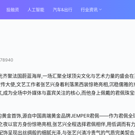
投融资
人工智能
汽车&出行
行业资讯
78940
目光齐聚法国蔚蓝海岸,一场汇聚全球顶尖文化与艺术力量的盛会在
传大使,文艺工作者张艺兴身着利落黑西装惊艳亮相,沉稳儒雅的
气,成为全场中外媒体与嘉宾关注的核心,而他身上佩戴的君佩珠宝
黄金首饰,源自中国高端黄金品牌JEMPER君佩——作为君佩全
之夜以官方身份惊艳亮相,张艺兴全程选择君佩相伴,用低调而有
配饰呈现出丝绸般的细腻光泽,与张艺兴清冷贵气的气质完美契合