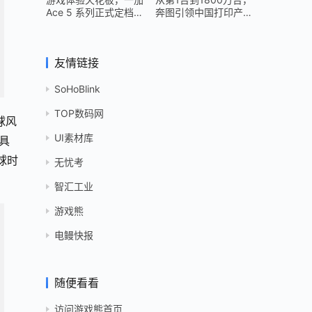
Ace 5 系列正式定档
奔图引领中国打印产业
12 月 26 日
跻身世界头部
友情链接
SoHoBlink
TOP数码网
球风
UI素材库
具
球时
无忧考
智汇工业
游戏熊
电鳗快报
随便看看
访问游戏熊首页