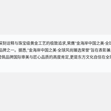
深刻诠释与珠宝级黄金工艺的极致追求,荣膺“金海岸中国之美·全
品牌之一。据悉,“金海岸中国之美·全球风尚臻选荣誉”旨在表彰兼
君佩品牌国际审美与匠心品质的高度肯定,更是东方文化自信在全