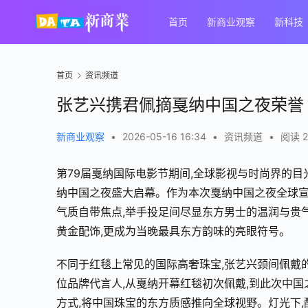
首页
新商业观察
新科技
首页
资讯频道
张艺兴携君佩摘戛纳中国之夜荣誉
新商业观察
•
2026-05-16 16:34
•
资讯频道
•
阅读 2
第79届戛纳国际电影节期间,全球影视与时尚界的
纳中国之夜盛大启幕。作为本次戛纳中国之夜全球宣
气质自带焦点,举手投足间尽显东方男士的温润与贵
黄金配饰,更成为当晚最具东方韵味的亮眼符号。
不同于红毯上常见的国际高奢珠宝,张艺兴颈间佩戴的
位品牌代言人,从戛纳开幕红毯初次佩戴,到此次中国
方式,将中国珠宝的东方质感推向全球视野。灯光下,