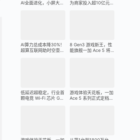
AI全面进化，小屏大魔
为商家投入超10亿元广
王一加 13T 搭载
告金补贴 上不封顶
AI算力总成本降30%！
8 Gen3 游戏新王，性
超算互联网助时空壶高
能旗舰一加 Ace 5 将
质量出海
在 12 月 26 日发布
低延迟超稳定，行业首
游戏体验天花板，一加
颗电竞 Wi-Fi 芯片 G1
Ace 5 系列正式定档
助力一加 Ace 5 Pro 化
12 月 26 日
身穿墙王
游戏体验天花板，一加
从第1台到1800万台，