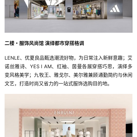
人
工
智
能
二楼・服饰风尚馆 演绎都市穿搭格调
汽
LENLE、优夏良品甄选潮流好物，为日常注入新鲜意趣；艾
车
诺丝雅诗、YES I AM、红袖、茵曼各展穿搭巧思，演绎多
&
出
变风格美学；九牧王、雅戈尔、美尔雅兼顾通勤简约与休闲
行
文艺，打造时尚又省力的一站式服饰选购目的地。
行
业
资
讯