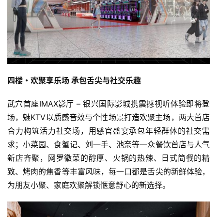
四楼・欢聚享乐场 承包舌尖与社交乐趣
武穴首座IMAX影厅 – 银兴国际影城携震撼视听体验即将登
场，魅KTV以质感音效与个性场景打造欢聚主场，两大首店
合力构筑活力社交场，用感官盛宴承包年轻群体的社交需
求；小菜园、食蟹记、刘一手、池奈等一众餐饮首店与人气
新店齐聚，网罗徽菜的醇厚、火锅的热辣、日式简餐的精
致、烤肉的焦香等丰富风味，每一口都是舌尖的新鲜体验，
为朋友小聚、家庭欢聚解锁惬意舒心的新选择。