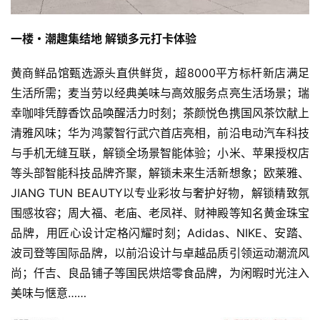
一楼・潮趣集结地 解锁多元打卡体验
黄商鲜品馆甄选源头直供鲜货，超8000平方标杆新店满足
生活所需；麦当劳以经典美味与高效服务点亮生活场景；瑞
幸咖啡凭醇香饮品唤醒活力时刻；茶颜悦色携国风茶饮献上
清雅风味；华为鸿蒙智行武穴首店亮相，前沿电动汽车科技
与手机无缝互联，解锁全场景智能体验；小米、苹果授权店
等头部智能科技品牌齐聚，解锁未来生活新想象；欧莱雅、
JIANG TUN BEAUTY以专业彩妆与奢护好物，解锁精致氛
围感妆容；周大福、老庙、老凤祥、财神殿等知名黄金珠宝
品牌，用匠心设计定格闪耀时刻；Adidas、NIKE、安踏、
波司登等国际品牌，以前沿设计与卓越品质引领运动潮流风
尚；仟吉、良品铺子等国民烘焙零食品牌，为闲暇时光注入
美味与惬意……