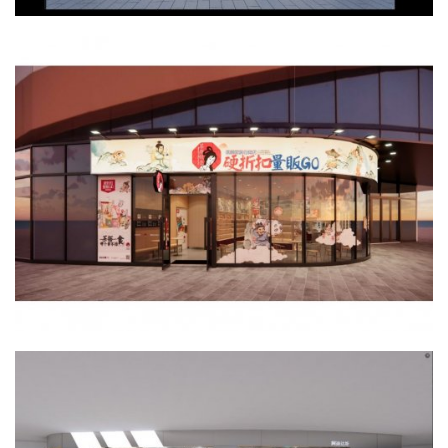
首
页
新
商
业
观
察
新
科
技
投
融
资