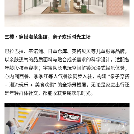
三楼・穿搭潮范集结，亲子欢乐时光主场
巴拉巴拉、基诺浦、日童仓库、英格贝贝等儿童服饰品牌，
以亲肤透气的品质面料与贴合成长需求的科学设计，适配各
年龄段孩童穿搭；宇宙队长电玩空间解锁沉浸式娱乐体验；
心内阁西餐、季季红等人气餐饮同步入驻，构建 “亲子穿搭 
+ 潮流玩乐 + 美食欢聚” 的全场景楼层，无论是家庭出行还
是年轻群体社交，都能收获专属欢乐时光。