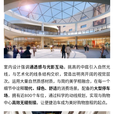
室内设计强调
通透感与光影互动
。挑高的中庭引入自然光
线，与艺术化的线条结构交织，营造出明亮开阔的视觉层
次。运用大量自然质感材质，与简约美学相融合，在每一个
细节中诠释
现代、绿色、舒适
的消费场景。配备的
大型停车
场
，拥有近800个车位，通过科学的动线规划，实现与购物
中心
高效无缝衔接
。让便捷泊车成为美好购物旅程的起点。