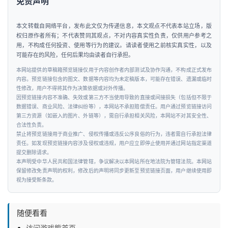
免责声明
本文转载自网络平台，发布此文仅为传递信息，本文观点不代表本站立场，版
权归原作者所有；不代表赞同其观点，不对内容真实性负责，仅供用户参考之
用，不构成任何投资、使用等行为的建议。请读者使用之前核实真实性，以及
可能存在的风险，任何后果均由读者自行承担。
本网站提供的草稿箱预览链接仅用于内容创作者内部测试及协作沟通，不构成正式发布
内容。预览链接包含的图文、数据等内容均为未定稿版本，可能存在错误、遗漏或临时
性修改，用户不得将其作为决策依据或对外传播。
因预览链接内容不准确、失效或第三方不当使用导致的直接或间接损失（包括但不限于
数据错误、商业风险、法律纠纷等），本网站不承担赔偿责任。用户通过预览链接访问
第三方资源（如嵌入的图片、外链等），需自行承担相关风险，本网站不对其安全性、
合法性负责。
禁止将预览链接用于商业推广、侵权传播或违反公序良俗的行为，违者需自行承担法律
责任。如发现预览链接内容涉及侵权或违规，用户应立即停止使用并通过网站指定渠道
提交删除请求。
本声明受中华人民共和国法律管辖，争议解决以本网站所在地法院为管辖法院。本网站
保留修改免责声明的权利，修改后的声明将同步更新至预览链接页面，用户继续使用即
视为接受新条款。
随便看看
访问游戏熊首页