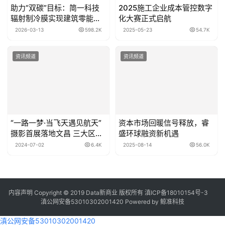
助力“双碳”目标：简一科技
2025施工企业成本管控数字
辐射制冷膜实现建筑零能耗
化大赛正式启航
降温
2026-03-13
598.2K
2025-05-23
54.7K
资讯频道
资讯频道
“一路一梦·当飞天遇见航天”
资本市场回暖信号释放，睿
摄影首展落地文昌 三大区域
盛环球融资新机遇
呈现艺术盛宴
2024-07-02
6.4K
2025-08-14
56.0K
内容声明
Copyright © 2019
Data新商业
版权所有
滇ICP备18010154号-3
滇公网安备53010302001420
Powered by 鲸准科技
滇公网安备53010302001420