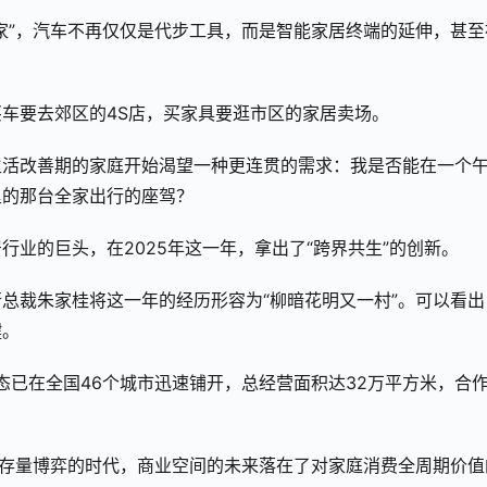
家”，汽车不再仅仅是代步工具，而是智能家居终端的延伸，甚至
车要去郊区的4S店，买家具要逛市区的家居卖场。
生活改善期的家庭开始渴望一种更连贯的需求：我是否能在一个
里的那台全家出行的座驾？
业的巨头，在2025年这一年，拿出了“跨界共生”的创新。
总裁朱家桂将这一年的经历形容为“柳暗花明又一村”。可以看出
键。
态已在全国46个城市迅速铺开，总经营面积达32万平方米，合
在存量博弈的时代，商业空间的未来落在了对家庭消费全周期价值