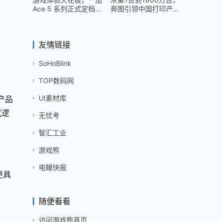
Ace 5 系列正式定档
奔图引领中国打印产业
12 月 26 日
跻身世界头部
友情链接
SoHoBlink
TOP数码网
UI素材库
产品
式逻
无忧考
智汇工业
游戏熊
电鳗快报
更具
随便看看
访问游戏熊首页