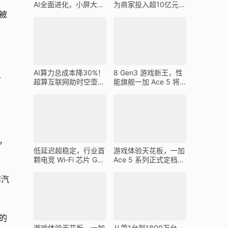
AI全面进化，小屏大魔
为商家投入超10亿元广
王一加 13T 搭载
告金补贴 上不封顶
被
AI算力总成本降30%！
8 Gen3 游戏新王，性
午
超算互联网助时空壶高
能旗舰一加 Ace 5 将
质量出海
在 12 月 26 日发布
，
低延迟超稳定，行业首
游戏体验天花板，一加
颗电竞 Wi-Fi 芯片 G1
Ace 5 系列正式定档
助力一加 Ace 5 Pro 化
12 月 26 日
身穿墙王
作汽
的
游戏体验天花板，一加
从第1台到1800万台，