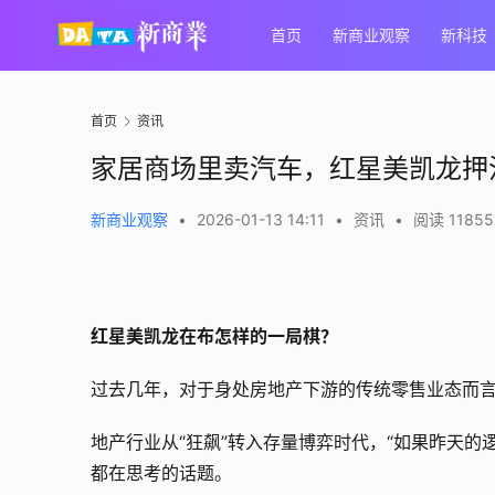
首页
新商业观察
新科技
首页
资讯
家居商场里卖汽车，红星美凯龙押注
新商业观察
•
2026-01-13 14:11
•
资讯
•
阅读 11855
红星美
凯
龙在
布怎样
的一局棋？
过去几年，对于身处房地产下游的传统零售业态而
地产行业从“狂飙”转入存量博弈时代，“如果昨天
都在思考的话题。