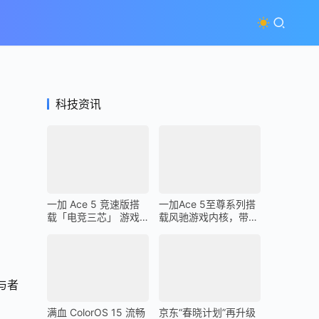
科技资讯
一加 Ace 5 竞速版搭
一加Ace 5至尊系列搭
载「电竞三芯」 游戏
载风驰游戏内核，带来
体验超越同档所有手机
最强1% Low帧表现
与者
满血 ColorOS 15 流畅
京东“春晓计划”再升级